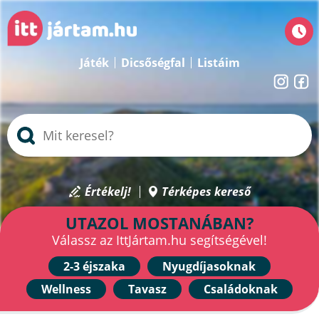
Játék
Dicsőségfal
Listáim
Értékelj!
Térképes kereső
UTAZOL MOSTANÁBAN?
Válassz az IttJártam.hu segítségével!
2-3 éjszaka
Nyugdíjasoknak
Wellness
Tavasz
Családoknak