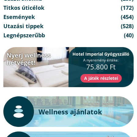
Titkos úticélok
(172)
Események
(454)
Utazási tippek
(528)
Legnépszerűbb
(40)
Nyerj wellness
Hotel Imperial Gyógyszálló
A nyeremény értéke:
hétvégét!
75.800 Ft
Wellness ajánlatok