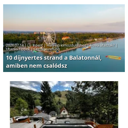
2026.07.14 |
8 perc
|
Hétvégi kimozduláshoz
|
Hová utazzak?
|
Utazási tippek
|
Legnépszerűbb
10 díjnyertes strand a Balatonnál,
amiben nem csalódsz