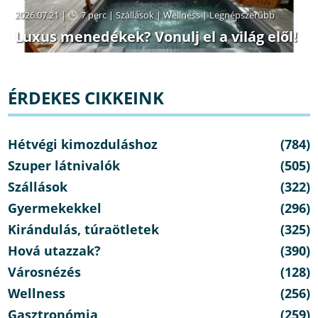
2026.07.21 |
7 perc
|
Szállások
|
Wellness
|
Legnépszerűbb
Luxus menedékek? Vonulj el a világ elől!
ÉRDEKES CIKKEINK
Hétvégi kimozduláshoz
(784)
Szuper látnivalók
(505)
Szállások
(322)
Gyermekekkel
(296)
Kirándulás, túraötletek
(325)
Hová utazzak?
(390)
Városnézés
(128)
Wellness
(256)
Gasztronómia
(259)