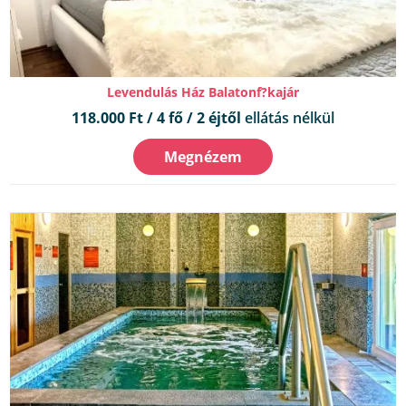
Levendulás Ház Balatonf?kajár
118.000 Ft / 4 fő / 2 éjtől
ellátás nélkül
Megnézem