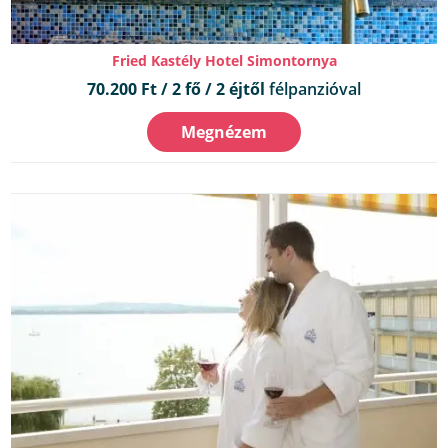
Fried Kastély Hotel Simontornya
70.200 Ft / 2 fő / 2 éjtől
félpanzióval
Megnézem