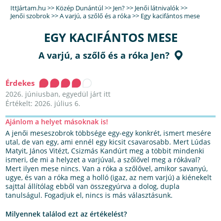
IttJártam.hu
>>
Közép Dunántúl
>>
Jen?
>>
Jenői látnivalók
>>
Jenői szobrok
>>
A varjú, a szőlő és a róka
>>
Egy kacifántos mese
EGY KACIFÁNTOS MESE
A varjú, a szőlő és a róka Jen?
Érdekes
2026. júniusban, egyedül járt itt
Értékelt: 2026. július 6.
Ajánlom a helyet másoknak is!
A jenői meseszobrok többsége egy-egy konkrét, ismert mesére
utal, de van egy, ami ennél egy kicsit csavarosabb. Mert Lúdas
Matyit, János Vitézt, Csizmás Kandúrt meg a többit mindenki
ismeri, de mi a helyzet a varjúval, a szőlővel meg a rókával?
Mert ilyen mese nincs. Van a róka a szőlővel, amikor savanyú,
ugye, és van a róka meg a holló (igaz, az nem varjú) a kiénekelt
sajttal állítólag ebből van összegyúrva a dolog, dupla
tanulságul. Fogadjuk el, nincs is más választásunk.
Milyennek találod ezt az értékelést?