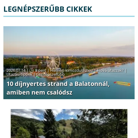
LEGNÉPSZERŰBB CIKKEK
2026.07.14 |
8 perc
|
Hétvégi kimozduláshoz
|
Hová utazzak?
|
Utazási tippek
|
Legnépszerűbb
10 díjnyertes strand a Balatonnál,
amiben nem csalódsz