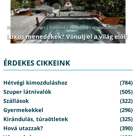
2026.07.21 |
7 perc
|
Szállások
|
Wellness
|
Legnépszerűbb
Luxus menedékek? Vonulj el a világ elől!
ÉRDEKES CIKKEINK
Hétvégi kimozduláshoz
(784)
Szuper látnivalók
(505)
Szállások
(322)
Gyermekekkel
(296)
Kirándulás, túraötletek
(325)
Hová utazzak?
(390)