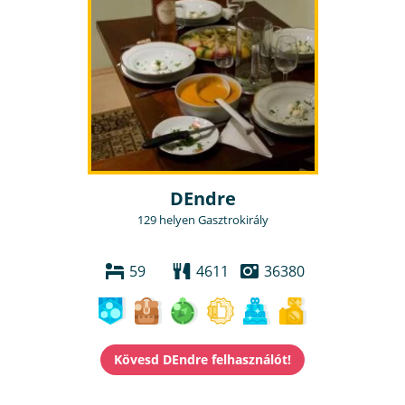
DEndre
129 helyen Gasztrokirály
59
4611
36380