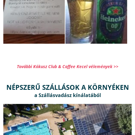
További Kókusz Club & Caffee Kecel vélemények >>
NÉPSZERŰ SZÁLLÁSOK A KÖRNYÉKEN