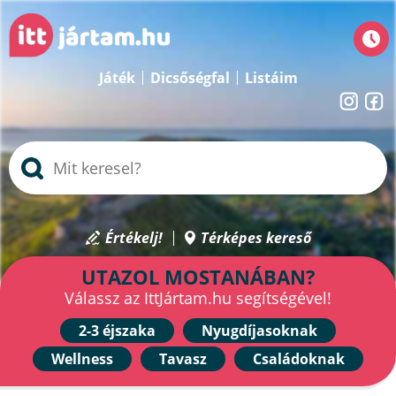
Játék
Dicsőségfal
Listáim
Értékelj!
Térképes kereső
UTAZOL MOSTANÁBAN?
Válassz az IttJártam.hu segítségével!
2-3 éjszaka
Nyugdíjasoknak
Wellness
Tavasz
Családoknak