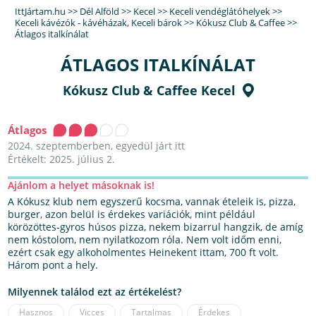
IttJártam.hu
>>
Dél Alföld
>>
Kecel
>>
Keceli vendéglátóhelyek
>>
Keceli kávézók - kávéházak
,
Keceli bárok
>>
Kókusz Club & Caffee
>>
Átlagos italkínálat
ÁTLAGOS ITALKÍNÁLAT
Kókusz Club & Caffee Kecel
Átlagos
2024. szeptemberben, egyedül járt itt
Értékelt: 2025. július 2.
Ajánlom a helyet másoknak is!
A Kókusz klub nem egyszerű kocsma, vannak ételeik is, pizza,
burger, azon belül is érdekes variációk, mint például
körözöttes-gyros húsos pizza, nekem bizarrul hangzik, de amíg
nem kóstolom, nem nyilatkozom róla. Nem volt időm enni,
ezért csak egy alkoholmentes Heinekent ittam, 700 ft volt.
Három pont a hely.
Milyennek találod ezt az értékelést?
Hasznos
Vicces
Tartalmas
Érdekes