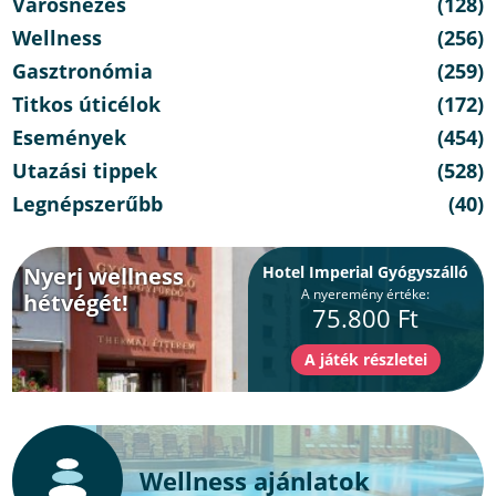
Városnézés
(128)
Wellness
(256)
Gasztronómia
(259)
Titkos úticélok
(172)
Események
(454)
Utazási tippek
(528)
Legnépszerűbb
(40)
Nyerj wellness
Hotel Imperial Gyógyszálló
A nyeremény értéke:
hétvégét!
75.800 Ft
Wellness ajánlatok