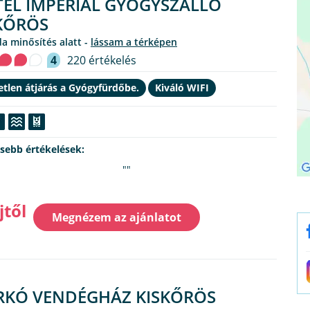
EL IMPERIAL GYÓGYSZÁLLÓ
KŐRÖS
oda minősítés alatt -
lássam a térképen
4
220 értékelés
tlen átjárás a Gyógyfürdőbe.
Kiváló WIFI
ssebb értékelések:
""
jtől
Megnézem az ajánlatot
KÓ VENDÉGHÁZ KISKŐRÖS