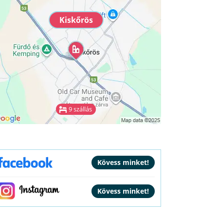
Kiskőrös
9 szállás