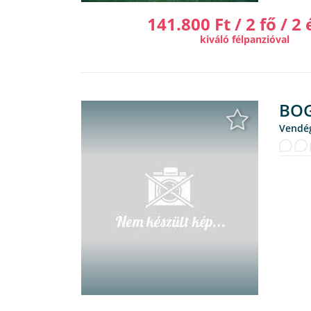
141.800 Ft / 2 fő / 2 
kiváló félpanzióval
BOG
Vendé