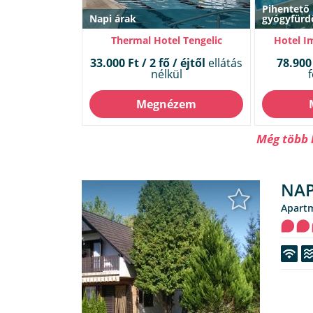
Pihentető
Napi árak
gyógyfürd
Thermal Hotel Tengelic
Hotel I
33.000 Ft / 2 fő / éjtől
ellátás
78.900 
nélkül
f
Megnézem
Még több k
NAP
Apart