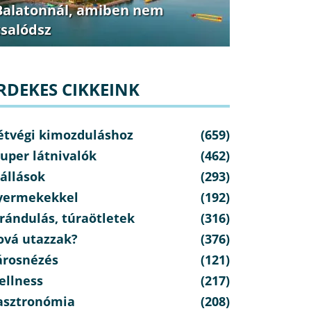
Balatonnál, amiben nem
csalódsz
RDEKES CIKKEINK
étvégi kimozduláshoz
(659)
uper látnivalók
(462)
állások
(293)
yermekekkel
(192)
rándulás, túraötletek
(316)
ová utazzak?
(376)
árosnézés
(121)
ellness
(217)
asztronómia
(208)