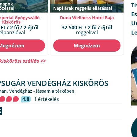
 napok
Ti
őzéssel
Napi árak reggelis ellátással
E
mperial Gyógyszálló
Duna Wellness Hotel Baja
Kiskőrös
Ut
Ft / 2 fő / 2 éjtől
32.500 Ft / 2 fő / éjtől
L
élpanzióval
reggelivel
Megnézem
Megnézem
iskőrösi szállás >>
SUGÁR VENDÉGHÁZ KISKŐRÖS
man, Vendégház -
lássam a térképen
4.8
1 értékelés