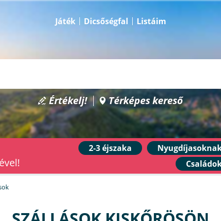
Játék
Dicsőségfal
Listáim
Értékelj!
Térképes kereső
2-3 éjszaka
Nyugdíjasokna
ével!
Családo
ások
SZÁLLÁSOK KISKŐRÖSÖN