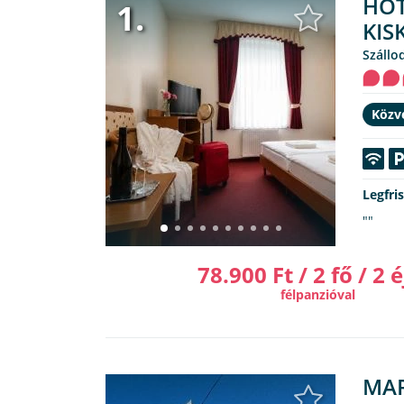
HOT
1.
KIS
Száll
Közve
Legfri
""
78.900 Ft / 2 fő / 2 é
félpanzióval
MAR