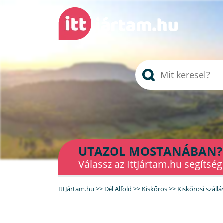
UTAZOL MOSTANÁBAN?
Válassz az IttJártam.hu segítség
IttJártam.hu
>>
Dél Alföld
>>
Kiskőrös
>>
Kiskőrösi száll