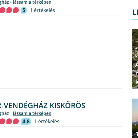
gház -
lássam a térképen
5
1 értékelés
L
2
K
L
-VENDÉGHÁZ KISKŐRÖS
gház -
lássam a térképen
2
4.8
1 értékelés
u