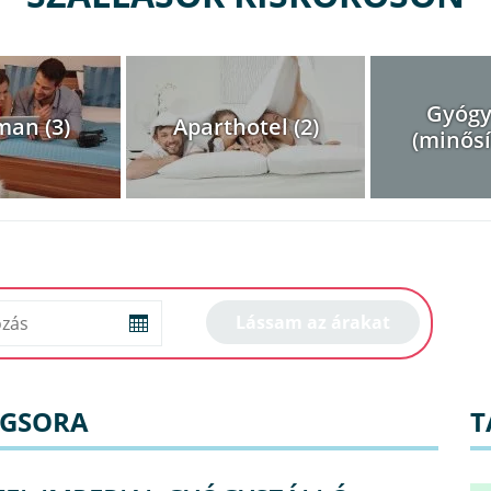
Gyógy
man (3)
Aparthotel (2)
(minősít
NGSORA
T