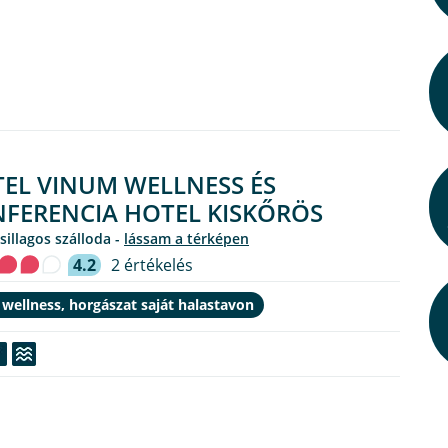
EL VINUM WELLNESS ÉS
FERENCIA HOTEL KISKŐRÖS
csillagos szálloda -
lássam a térképen
4.2
2 értékelés
 wellness, horgászat saját halastavon