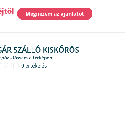
éjtől
Megnézem az ajánlatot
ÁR SZÁLLÓ KISKŐRÖS
gház -
lássam a térképen
0 értékelés