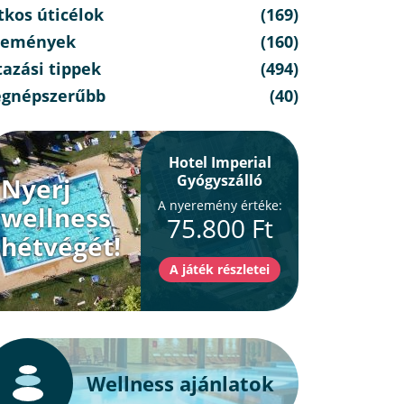
tkos úticélok
(169)
semények
(160)
azási tippek
(494)
egnépszerűbb
(40)
Hotel Imperial
Gyógyszálló
Nyerj
A nyeremény értéke:
wellness
75.800 Ft
hétvégét!
Wellness ajánlatok