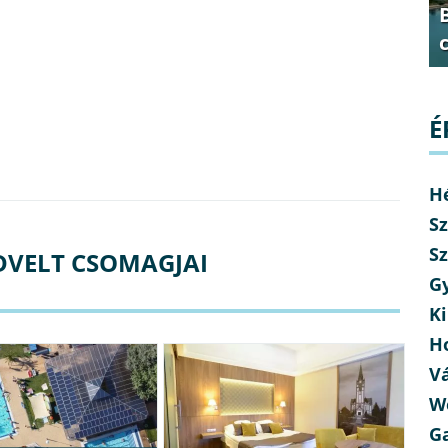
É
H
Sz
Sz
DVELT CSOMAGJAI
G
Ki
H
V
W
G