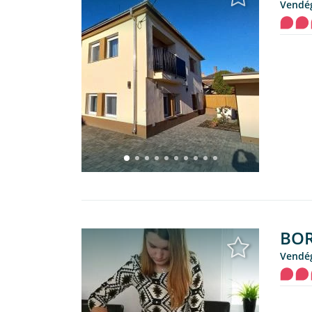
Vendé
BOR
Vendé