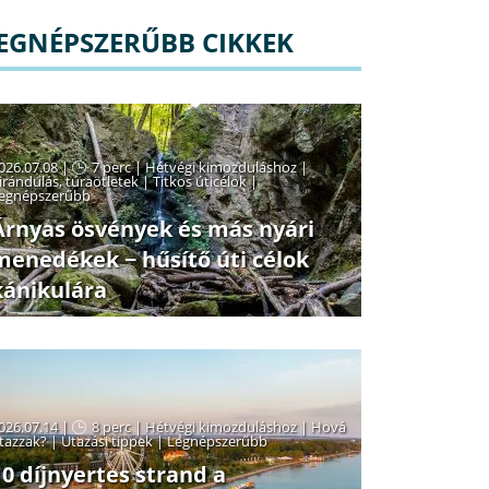
EGNÉPSZERŰBB CIKKEK
026.07.08 |
7 perc
|
Hétvégi kimozduláshoz
|
irándulás, túraötletek
|
Titkos úticélok
|
egnépszerűbb
Árnyas ösvények és más nyári
menedékek − hűsítő úti célok
kánikulára
026.07.14 |
8 perc
|
Hétvégi kimozduláshoz
|
Hová
tazzak?
|
Utazási tippek
|
Legnépszerűbb
10 díjnyertes strand a