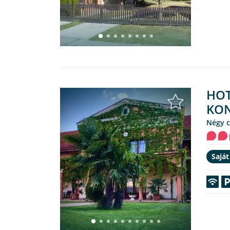
HOT
KON
Négy 
Saját