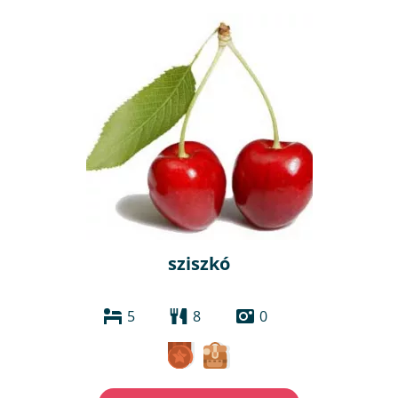
sziszkó
5
8
0