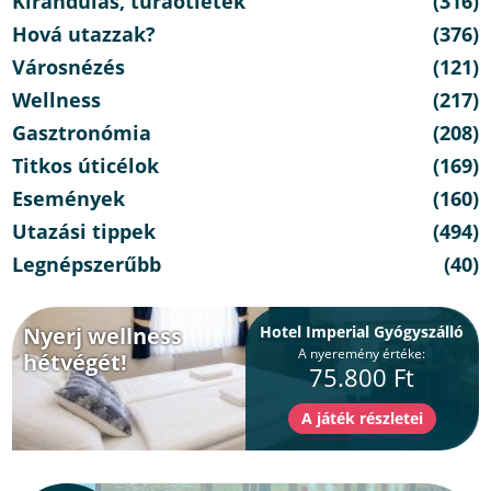
Kirándulás, túraötletek
(316)
Hová utazzak?
(376)
Városnézés
(121)
Wellness
(217)
Gasztronómia
(208)
Titkos úticélok
(169)
Események
(160)
Utazási tippek
(494)
Legnépszerűbb
(40)
Nyerj wellness
Hotel Imperial Gyógyszálló
A nyeremény értéke:
hétvégét!
75.800 Ft