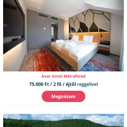
Avar Hotel Mátrafüred
75.000 Ft / 2 fő / éjtől
reggelivel
Megnézem