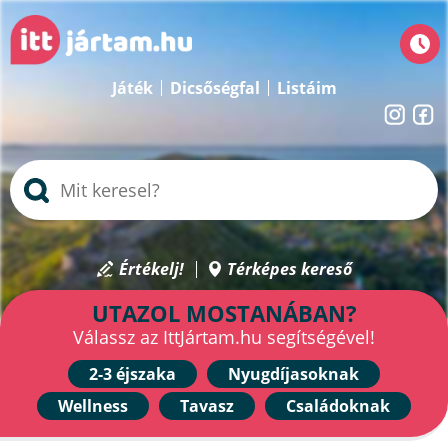
Játék
Dicsőségfal
Listáim
Értékelj!
Térképes kereső
UTAZOL MOSTANÁBAN?
Válassz az IttJártam.hu segítségével!
2-3 éjszaka
Nyugdíjasoknak
Wellness
Tavasz
Családoknak