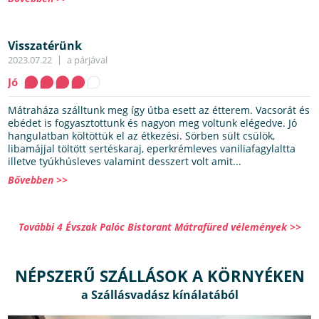
Visszatérünk
2023.07.22
a párjával
Jó
Mátraháza szálltunk meg így útba esett az étterem. Vacsorát és
ebédet is fogyasztottunk és nagyon meg voltunk elégedve. Jó
hangulatban költöttük el az étkezési. Sörben sült csülök,
libamájjal töltött sertéskaraj, eperkrémleves vaniliafagylaltta
illetve tyúkhúsleves valamint desszert volt amit...
Bővebben >>
További 4 Évszak Palóc Bistorant Mátrafüred vélemények >>
NÉPSZERŰ SZÁLLÁSOK A KÖRNYÉKEN