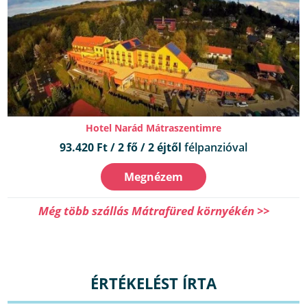
Hotel Narád Mátraszentimre
93.420 Ft / 2 fő / 2 éjtől
félpanzióval
Megnézem
Még több szállás Mátrafüred környékén >>
ÉRTÉKELÉST ÍRTA