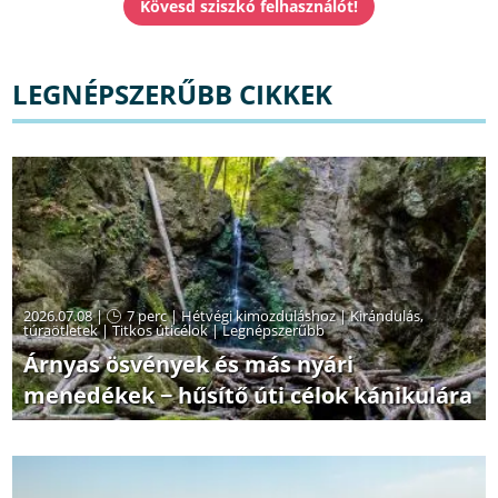
LEGNÉPSZERŰBB CIKKEK
2026.07.08 |
7 perc
|
Hétvégi kimozduláshoz
|
Kirándulás,
túraötletek
|
Titkos úticélok
|
Legnépszerűbb
Árnyas ösvények és más nyári
menedékek − hűsítő úti célok kánikulára