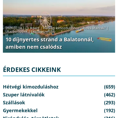
2026.07.14 |
8 perc
|
Hétvégi kimozduláshoz
|
Hová utazzak?
|
Utazási tippek
|
Legnépszerűbb
10 díjnyertes strand a Balatonnál,
amiben nem csalódsz
ÉRDEKES CIKKEINK
Hétvégi kimozduláshoz
(659)
Szuper látnivalók
(462)
Szállások
(293)
Gyermekekkel
(192)