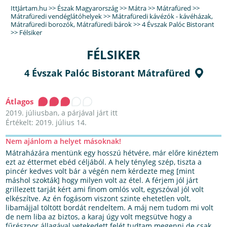
IttJártam.hu
>>
Észak Magyarország
>>
Mátra
>>
Mátrafüred
>>
Mátrafüredi vendéglátóhelyek
>>
Mátrafüredi kávézók - kávéházak
,
Mátrafüredi borozók
,
Mátrafüredi bárok
>>
4 Évszak Palóc Bistorant
>>
Félsiker
FÉLSIKER
4 Évszak Palóc Bistorant Mátrafüred
Átlagos
2019. júliusban, a párjával járt itt
Értékelt: 2019. július 14.
Nem ajánlom a helyet másoknak!
Mátraházára mentünk egy hosszú hétvére, már előre kinéztem
ezt az éttermet ebéd céljából. A hely tényleg szép, tiszta a
pincér kedves volt bár a végén nem kérdezte meg [mint
máshol szokták] hogy milyen volt az étel. A férjem jól járt
grillezett tarját kért ami finom omlós volt, egyszóval jól volt
elkészítve. Az én fogásom viszont szinte ehetetlen volt,
libamájjal töltött bordát rendeltem. A máj nem tudom mi volt
de nem liba az biztos, a karaj úgy volt megsütve hogy a
fűrészpor állagával vetekedett felét tudtam megenni de csak