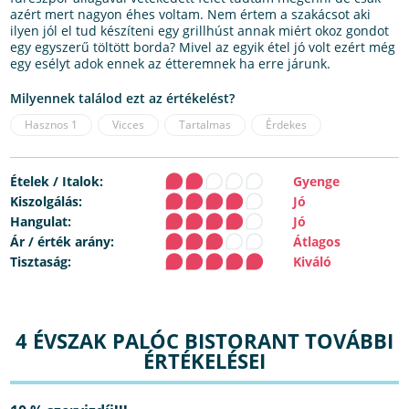
azért mert nagyon éhes voltam. Nem értem a szakácsot aki
ilyen jól el tud készíteni egy grillhúst annak miért okoz gondot
egy egyszerű töltött borda? Mivel az egyik étel jó volt ezért még
egy esélyt adok ennek az étteremnek ha erre járunk.
Milyennek találod ezt az értékelést?
Hasznos
1
Vicces
Tartalmas
Érdekes
Ételek / Italok:
Gyenge
Kiszolgálás:
Jó
Hangulat:
Jó
Ár / érték arány:
Átlagos
Tisztaság:
Kiváló
4 ÉVSZAK PALÓC BISTORANT TOVÁBBI
ÉRTÉKELÉSEI