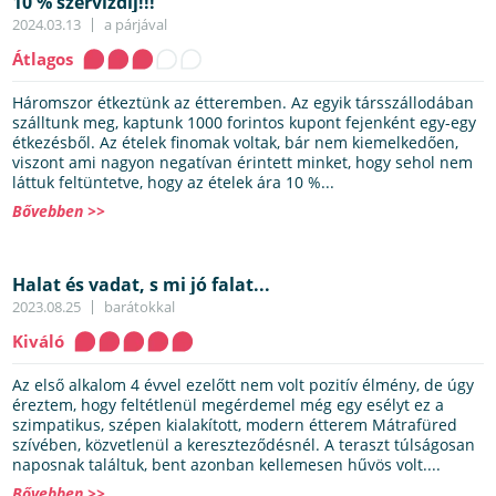
10 % szervizdíj!!!
2024.03.13
a párjával
Átlagos
Háromszor étkeztünk az étteremben. Az egyik társszállodában
szálltunk meg, kaptunk 1000 forintos kupont fejenként egy-egy
étkezésből. Az ételek finomak voltak, bár nem kiemelkedően,
viszont ami nagyon negatívan érintett minket, hogy sehol nem
láttuk feltüntetve, hogy az ételek ára 10 %...
Bővebben >>
Halat és vadat, s mi jó falat...
2023.08.25
barátokkal
Kiváló
Az első alkalom 4 évvel ezelőtt nem volt pozitív élmény, de úgy
éreztem, hogy feltétlenül megérdemel még egy esélyt ez a
szimpatikus, szépen kialakított, modern étterem Mátrafüred
szívében, közvetlenül a kereszteződésnél. A teraszt túlságosan
naposnak találtuk, bent azonban kellemesen hűvös volt....
Bővebben >>