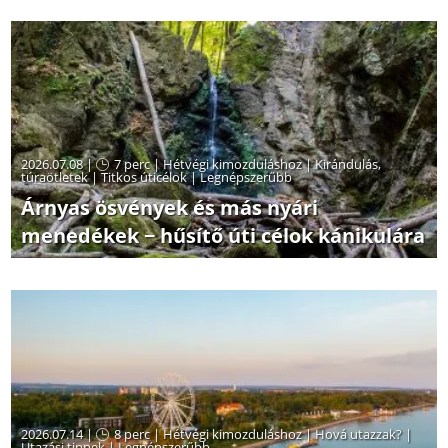
2026.07.08 |
7 perc
|
Hétvégi kimozduláshoz
|
Kirándulás,
túraötletek
|
Titkos úticélok
|
Legnépszerűbb
Árnyas ösvények és más nyári
menedékek − hűsítő úti célok kánikulára
2026.07.14 |
8 perc
|
Hétvégi kimozduláshoz
|
Hová utazzak?
|
Utazási tippek
|
Legnépszerűbb