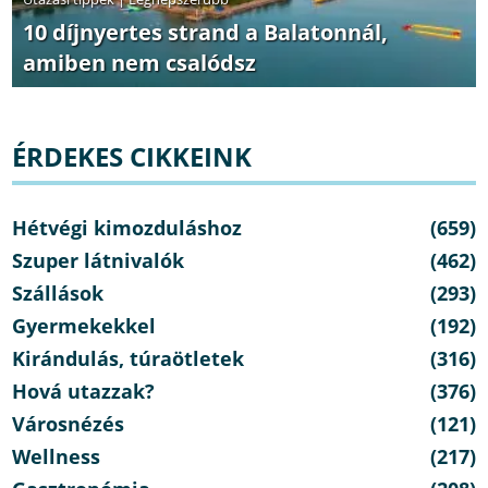
10 díjnyertes strand a Balatonnál,
amiben nem csalódsz
ÉRDEKES CIKKEINK
Hétvégi kimozduláshoz
(659)
Szuper látnivalók
(462)
Szállások
(293)
Gyermekekkel
(192)
Kirándulás, túraötletek
(316)
Hová utazzak?
(376)
Városnézés
(121)
Wellness
(217)