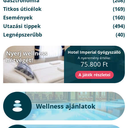
Gasztronómia
(208)
Titkos úticélok
(169)
Események
(160)
Utazási tippek
(494)
Legnépszerűbb
(40)
Nyerj wellness
Hotel Imperial Gyógyszálló
A nyeremény értéke:
hétvégét!
75.800 Ft
Wellness ajánlatok