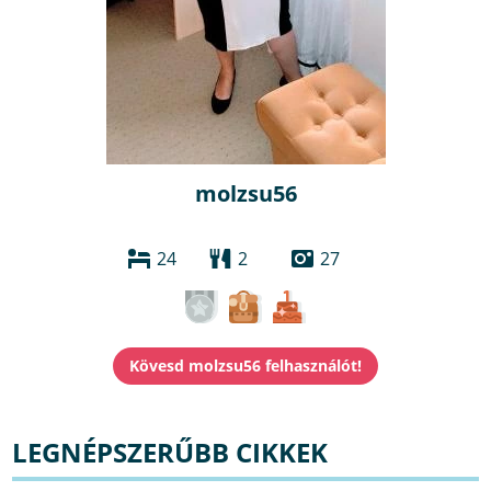
molzsu56
24
2
27
LEGNÉPSZERŰBB CIKKEK