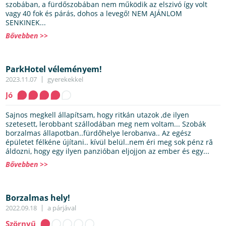
szobában, a fürdőszobában nem működik az elszivó így volt
vagy 40 fok és párás, dohos a levegő! NEM AJÁNLOM
SENKINEK...
Bővebben >>
ParkHotel véleményem!
2023.11.07
gyerekekkel
Jó
Sajnos megkell állapítsam, hogy ritkán utazok ,de ilyen
szetesett, lerobbant szállodában meg nem voltam... Szobák
borzalmas állapotban..fürdőhelye lerobanva.. Az egész
épületet félkéne újítani.. kívül belül..nem éri meg sok pénz ră
áldozni, hogy egy ilyen panzióban eljojjon az ember és egy...
Bővebben >>
Borzalmas hely!
2022.09.18
a párjával
Szörnyű