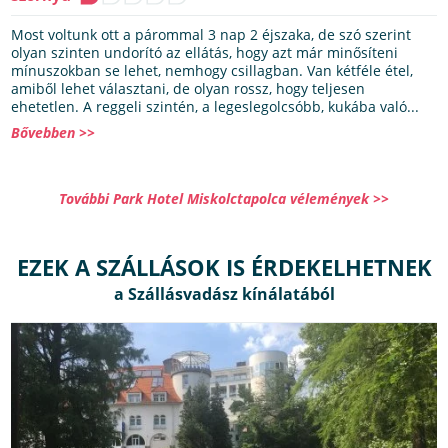
Most voltunk ott a párommal 3 nap 2 éjszaka, de szó szerint
olyan szinten undorító az ellátás, hogy azt már minősíteni
mínuszokban se lehet, nemhogy csillagban. Van kétféle étel,
amiből lehet választani, de olyan rossz, hogy teljesen
ehetetlen. A reggeli szintén, a legeslegolcsóbb, kukába való...
Bővebben >>
További Park Hotel Miskolctapolca vélemények >>
EZEK A SZÁLLÁSOK IS ÉRDEKELHETNEK