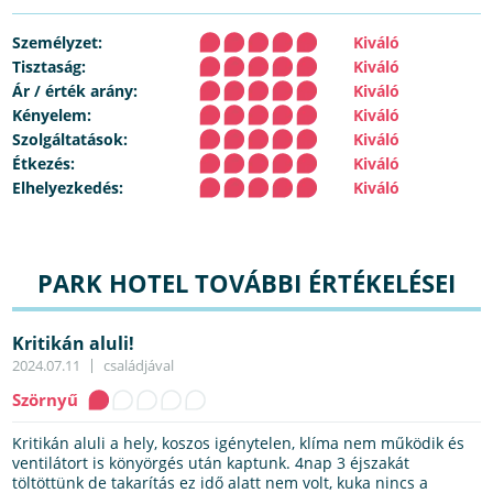
Személyzet:
Kiváló
Tisztaság:
Kiváló
Ár / érték arány:
Kiváló
Kényelem:
Kiváló
Szolgáltatások:
Kiváló
Étkezés:
Kiváló
Elhelyezkedés:
Kiváló
PARK HOTEL TOVÁBBI ÉRTÉKELÉSEI
Kritikán aluli!
2024.07.11
családjával
Szörnyű
Kritikán aluli a hely, koszos igénytelen, klíma nem működik és
ventilátort is könyörgés után kaptunk. 4nap 3 éjszakát
töltöttünk de takarítás ez idő alatt nem volt, kuka nincs a