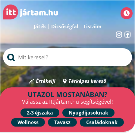
Játék
Dicsőségfal
Listáim
Értékelj!
Térképes kereső
UTAZOL MOSTANÁBAN?
Válassz az IttJártam.hu segítségével!
2-3 éjszaka
Nyugdíjasoknak
Wellness
Tavasz
Családoknak