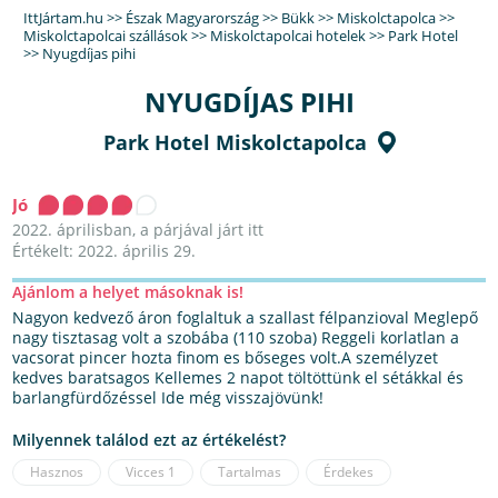
IttJártam.hu
>>
Észak Magyarország
>>
Bükk
>>
Miskolctapolca
>>
Miskolctapolcai szállások
>>
Miskolctapolcai hotelek
>>
Park Hotel
>>
Nyugdíjas pihi
NYUGDÍJAS PIHI
Park Hotel Miskolctapolca
Jó
2022. áprilisban, a párjával járt itt
Értékelt: 2022. április 29.
Ajánlom a helyet másoknak is!
Nagyon kedvező áron foglaltuk a szallast félpanzioval Meglepő
nagy tisztasag volt a szobába (110 szoba) Reggeli korlatlan a
vacsorat pincer hozta finom es bőseges volt.A személyzet
kedves baratsagos Kellemes 2 napot töltöttünk el sétákkal és
barlangfürdőzéssel Ide még visszajövünk!
Milyennek találod ezt az értékelést?
Hasznos
Vicces
1
Tartalmas
Érdekes