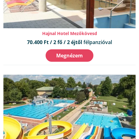
Hajnal Hotel Mezőkövesd
70.400 Ft / 2 fő / 2 éjtől
félpanzióval
Megnézem