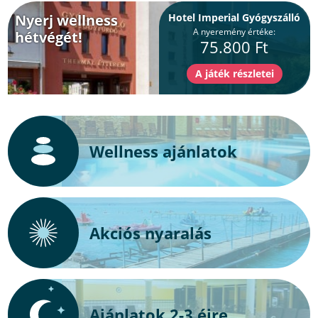
Nyerj wellness
Hotel Imperial Gyógyszálló
A nyeremény értéke:
hétvégét!
75.800 Ft
Wellness ajánlatok
Akciós nyaralás
Ajánlatok 2-3 éjre