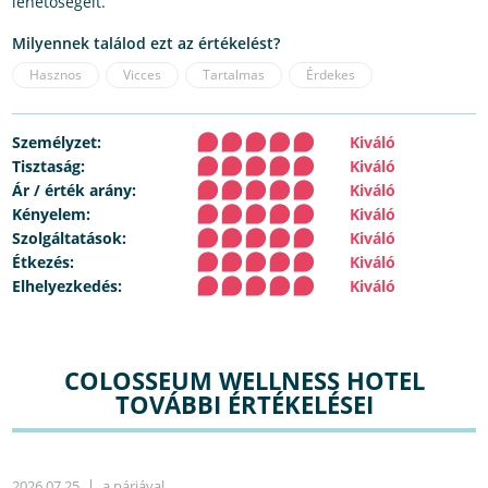
lehetőségeit.
Milyennek találod ezt az értékelést?
Hasznos
Vicces
Tartalmas
Érdekes
Személyzet:
Kiváló
Tisztaság:
Kiváló
Ár / érték arány:
Kiváló
Kényelem:
Kiváló
Szolgáltatások:
Kiváló
Étkezés:
Kiváló
Elhelyezkedés:
Kiváló
COLOSSEUM WELLNESS HOTEL
TOVÁBBI ÉRTÉKELÉSEI
2026.07.25
a párjával