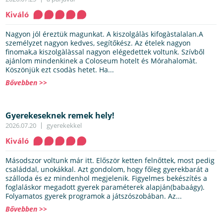
Kiváló
Nagyon jól éreztük magunkat. A kiszolgálàs kifogàstalalan.A
személyzet nagyon kedves, segítőkész. Az ételek nagyon
finomak,a kiszolgàlàssal nagyon elégedettek voltunk. Szívből
ajánlom mindenkinek a Coloseum hotelt és Mórahalomàt.
Köszönjük ezt csodàs hetet. Ha...
Bővebben >>
Gyerekeseknek remek hely!
2026.07.20
gyerekekkel
Kiváló
Másodszor voltunk már itt. Először ketten felnőttek, most pedig
családdal, unokákkal. Azt gondolom, hogy főleg gyerekbarát a
szálloda és ez mindenhol megjelenik. Figyelmes bekészítés a
foglaláskor megadott gyerek paraméterek alapján(babaágy).
Folyamatos gyerek programok a játszószobában. Az...
Bővebben >>