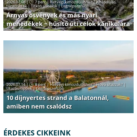
2026.07.08 |
7 perc
|
Hétvégi kimozduláshoz
|
Kirándulás,
túraötletek
|
Titkos úticélok
|
Legnépszerűbb
Árnyas ösvények és más nyári
menedékek − hűsítő úti célok kánikulára
2026.07.14 |
8 perc
|
Hétvégi kimozduláshoz
|
Hová utazzak?
|
Utazási tippek
|
Legnépszerűbb
10 díjnyertes strand a Balatonnál,
amiben nem csalódsz
ÉRDEKES CIKKEINK