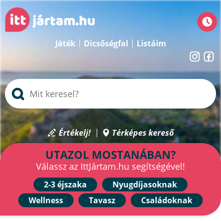
Játék
Dicsőségfal
Listáim
Értékelj!
Térképes kereső
UTAZOL MOSTANÁBAN?
Válassz az IttJártam.hu segítségével!
2-3 éjszaka
Nyugdíjasoknak
Wellness
Tavasz
Családoknak