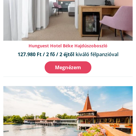
Hunguest Hotel Béke Hajdúszoboszló
127.980 Ft / 2 fő / 2 éjtől
kiváló félpanzióval
Megnézem