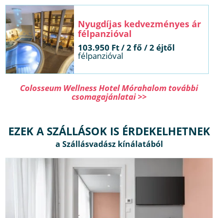
Nyugdíjas kedvezményes ár
félpanzióval
103.950 Ft / 2 fő / 2 éjtől
félpanzióval
Colosseum Wellness Hotel Mórahalom további
csomagajánlatai >>
EZEK A SZÁLLÁSOK IS ÉRDEKELHETNEK