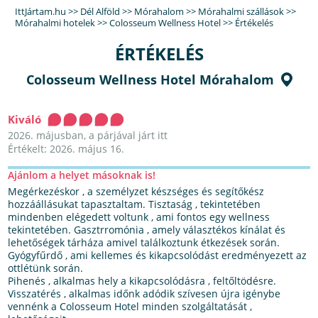
IttJártam.hu
>>
Dél Alföld
>>
Mórahalom
>>
Mórahalmi szállások
>>
Mórahalmi hotelek
>>
Colosseum Wellness Hotel
>>
Értékelés
ÉRTÉKELÉS
Colosseum Wellness Hotel Mórahalom
Kiváló
2026. májusban, a párjával járt itt
Értékelt: 2026. május 16.
Ajánlom a helyet másoknak is!
Megérkezéskor , a személyzet készséges és segítőkész
hozzáállásukat tapasztaltam. Tisztaság , tekintetében
mindenben elégedett voltunk , ami fontos egy wellness
tekintetében. Gasztrromónia , amely választékos kínálat és
lehetőségek tárháza amivel találkoztunk étkezések során.
Gyógyfűrdő , ami kellemes és kikapcsolódást eredményezett az
ottlétünk során.
Pihenés , alkalmas hely a kikapcsolódásra , feltőltödésre.
Visszatérés , alkalmas időnk adódik szívesen újra igénybe
vennénk a Colosseum Hotel minden szolgáltatását ,