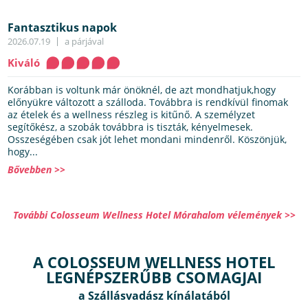
Fantasztikus napok
2026.07.19
a párjával
Kiváló
Korábban is voltunk már önöknél, de azt mondhatjuk,hogy
előnyükre változott a szálloda. Továbbra is rendkívül finomak
az ételek és a wellness részleg is kitűnő. A személyzet
segítőkész, a szobák továbbra is tiszták, kényelmesek.
Osszeségében csak jót lehet mondani mindenről. Köszönjük,
hogy...
Bővebben >>
További Colosseum Wellness Hotel Mórahalom vélemények >>
A COLOSSEUM WELLNESS HOTEL
LEGNÉPSZERŰBB CSOMAGJAI