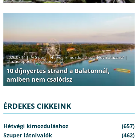
2026.07.14 |
8 perc
|
Hétvégi kimozduláshoz
|
Hová utazzak?
|
Utazási tippek
|
Legnépszerűbb
10 díjnyertes strand a Balatonnál,
amiben nem csalódsz
ÉRDEKES CIKKEINK
Hétvégi kimozduláshoz
(657)
Szuper látnivalók
(462)