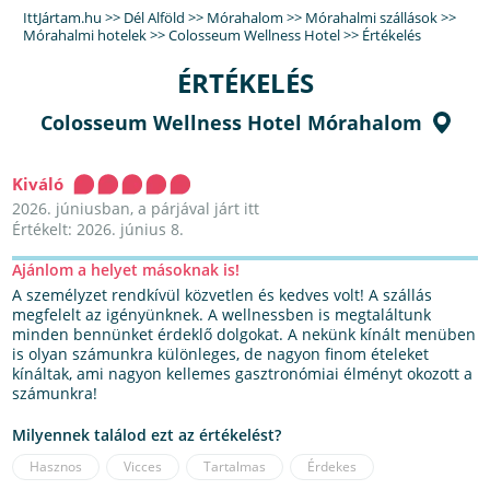
IttJártam.hu
>>
Dél Alföld
>>
Mórahalom
>>
Mórahalmi szállások
>>
Mórahalmi hotelek
>>
Colosseum Wellness Hotel
>>
Értékelés
ÉRTÉKELÉS
Colosseum Wellness Hotel Mórahalom
Kiváló
2026. júniusban, a párjával járt itt
Értékelt: 2026. június 8.
Ajánlom a helyet másoknak is!
A személyzet rendkívül közvetlen és kedves volt! A szállás
megfelelt az igényünknek. A wellnessben is megtaláltunk
minden bennünket érdeklő dolgokat. A nekünk kínált menüben
is olyan számunkra különleges, de nagyon finom ételeket
kínáltak, ami nagyon kellemes gasztronómiai élményt okozott a
számunkra!
Milyennek találod ezt az értékelést?
Hasznos
Vicces
Tartalmas
Érdekes