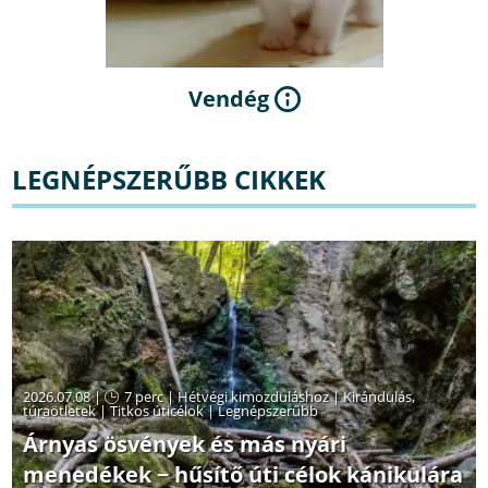
Vendég
LEGNÉPSZERŰBB CIKKEK
2026.07.08 |
7 perc
|
Hétvégi kimozduláshoz
|
Kirándulás,
túraötletek
|
Titkos úticélok
|
Legnépszerűbb
Árnyas ösvények és más nyári
menedékek − hűsítő úti célok kánikulára