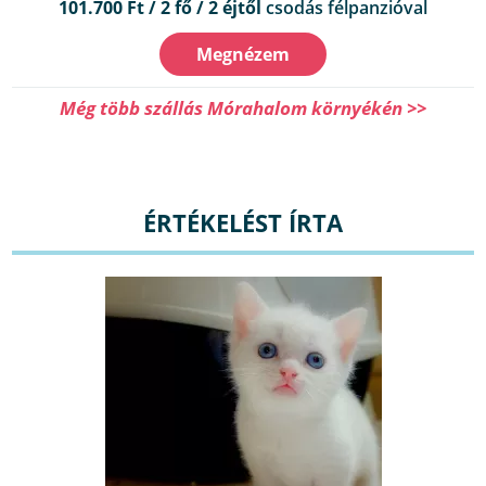
101.700 Ft / 2 fő / 2 éjtől
csodás félpanzióval
Megnézem
Még több szállás Mórahalom környékén >>
ÉRTÉKELÉST ÍRTA