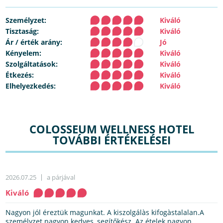
Személyzet:
Kiváló
Tisztaság:
Kiváló
Ár / érték arány:
Jó
Kényelem:
Kiváló
Szolgáltatások:
Kiváló
Étkezés:
Kiváló
Elhelyezkedés:
Kiváló
COLOSSEUM WELLNESS HOTEL
TOVÁBBI ÉRTÉKELÉSEI
2026.07.25
a párjával
Kiváló
Nagyon jól éreztük magunkat. A kiszolgálàs kifogàstalalan.A
személyzet nagyon kedves, segítőkész. Az ételek nagyon