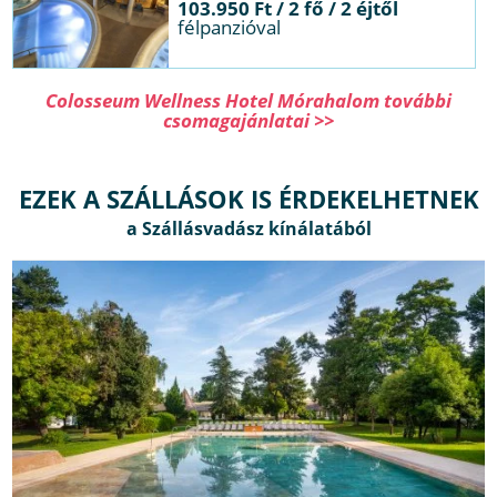
103.950 Ft / 2 fő / 2 éjtől
félpanzióval
Colosseum Wellness Hotel Mórahalom további
csomagajánlatai >>
EZEK A SZÁLLÁSOK IS ÉRDEKELHETNEK