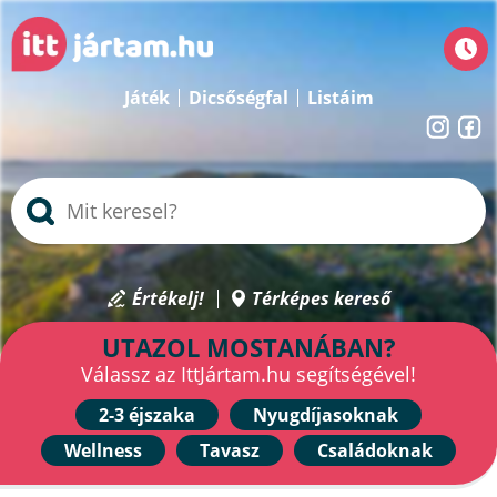
Játék
Dicsőségfal
Listáim
Értékelj!
Térképes kereső
UTAZOL MOSTANÁBAN?
Válassz az IttJártam.hu segítségével!
2-3 éjszaka
Nyugdíjasoknak
Wellness
Tavasz
Családoknak