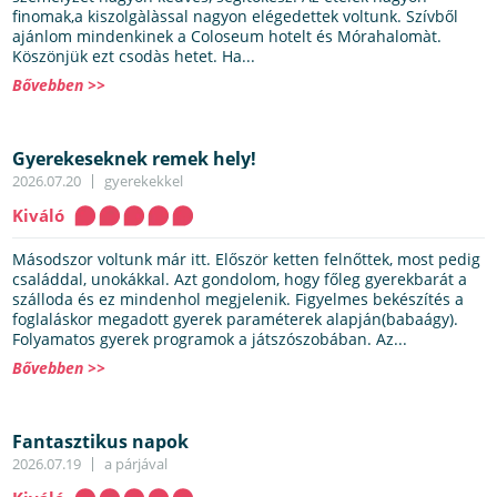
finomak,a kiszolgàlàssal nagyon elégedettek voltunk. Szívből
ajánlom mindenkinek a Coloseum hotelt és Mórahalomàt.
Köszönjük ezt csodàs hetet. Ha...
Bővebben >>
Gyerekeseknek remek hely!
2026.07.20
gyerekekkel
Kiváló
Másodszor voltunk már itt. Először ketten felnőttek, most pedig
családdal, unokákkal. Azt gondolom, hogy főleg gyerekbarát a
szálloda és ez mindenhol megjelenik. Figyelmes bekészítés a
foglaláskor megadott gyerek paraméterek alapján(babaágy).
Folyamatos gyerek programok a játszószobában. Az...
Bővebben >>
Fantasztikus napok
2026.07.19
a párjával