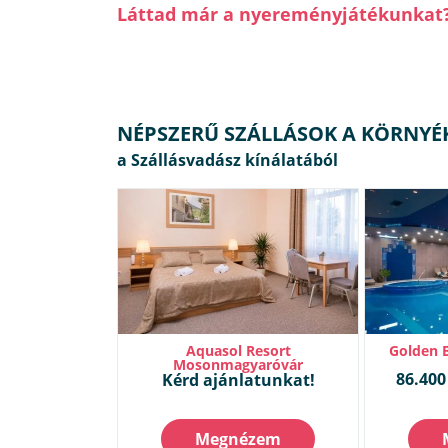
Láttad már a nyereményjátékunkat
NÉPSZERŰ SZÁLLÁSOK A KÖRNYÉ
Aquasol Resort
Golden B
Mosonmagyaróvár
86.400 
Kérd ajánlatunkat!
Megnézem