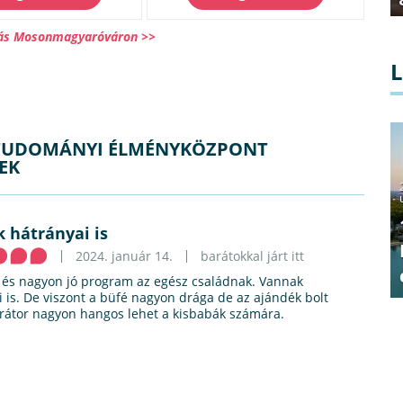
lás Mosonmagyaróváron >>
TTUDOMÁNYI ÉLMÉNYKÖZPONT
EK
 hátrányai is
2024. január 14.
barátokkal járt itt
s, és nagyon jó program az egész családnak. Vannak
i is. De viszont a büfé nagyon drága de az ajándék bolt
erátor nagyon hangos lehet a kisbabák számára.