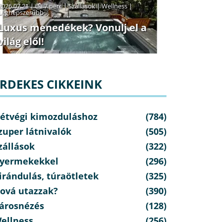
2026.07.21 |
7 perc
|
Szállások
|
Wellness
|
Legnépszerűbb
Luxus menedékek? Vonulj el a
világ elől!
RDEKES CIKKEINK
étvégi kimozduláshoz
(784)
zuper látnivalók
(505)
zállások
(322)
yermekekkel
(296)
irándulás, túraötletek
(325)
ová utazzak?
(390)
árosnézés
(128)
ellness
(256)