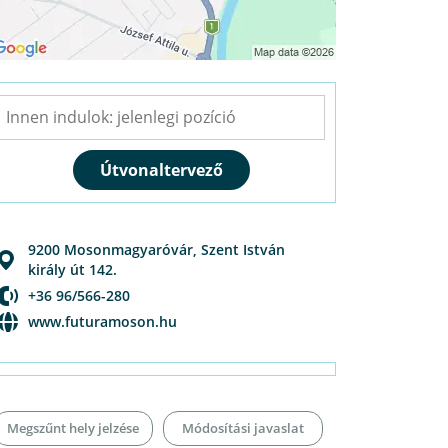
9200
Mosonmagyaróvár
,
Szent István
király út 142.
+36 96/566-280
www.futuramoson.hu
Megszűnt hely jelzése
Módosítási javaslat