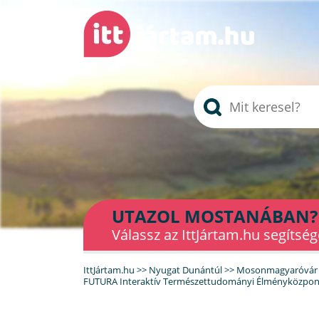
UTAZOL MOSTANÁBAN?
Válassz az IttJártam.hu segítség
IttJártam.hu
>>
Nyugat Dunántúl
>>
Mosonmagyaróvár
FUTURA Interaktív Természettudományi Élményközpo