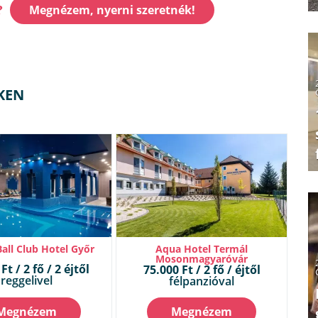
?
Megnézem, nyerni szeretnék!
KEN
all Club Hotel Győr
Aqua Hotel Termál
Mosonmagyaróvár
Ft / 2 fő / 2 éjtől
75.000 Ft / 2 fő / éjtől
reggelivel
félpanzióval
Megnézem
Megnézem