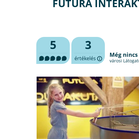
FUTURA INTERA
5
3
Még nincs
értékelés
városi Látoga