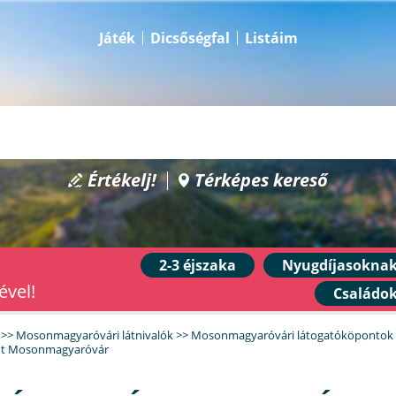
Játék
Dicsőségfal
Listáim
Értékelj!
Térképes kereső
2-3 éjszaka
Nyugdíjasokna
ével!
Családo
>>
Mosonmagyaróvári látnivalók
>>
Mosonmagyaróvári látogatóköpontok
nt Mosonmagyaróvár