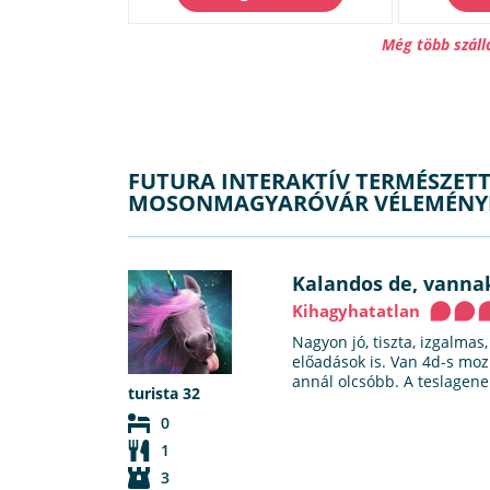
Még több szál
FUTURA INTERAKTÍV TERMÉSZE
MOSONMAGYARÓVÁR VÉLEMÉNY
Kalandos de, vannak
Kihagyhatatlan
Nagyon jó, tiszta, izgalma
előadások is. Van 4d-s moz
annál olcsóbb. A teslagen
turista 32
0
1
3