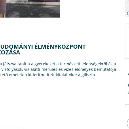
TTUDOMÁNYI ÉLMÉNYKÖZPONT
KOZÁSA
átszva tanítja a gyerekeket a természeti jelenségekről és a
, vízfolyások, víz alatti merülés és vizes élőhelyek bemutatója
ető emeleten kideríthetitek, kitaláltok-e a giliszta