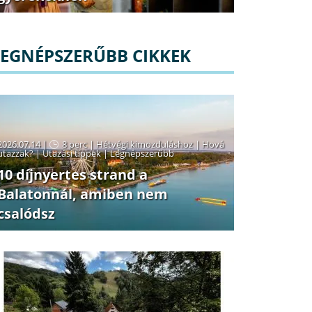
LEGNÉPSZERŰBB CIKKEK
2026.07.14 |
8 perc
|
Hétvégi kimozduláshoz
|
Hová
utazzak?
|
Utazási tippek
|
Legnépszerűbb
10 díjnyertes strand a
Balatonnál, amiben nem
csalódsz