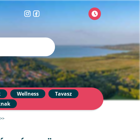
k
Wellness
Tavasz
knak
>>