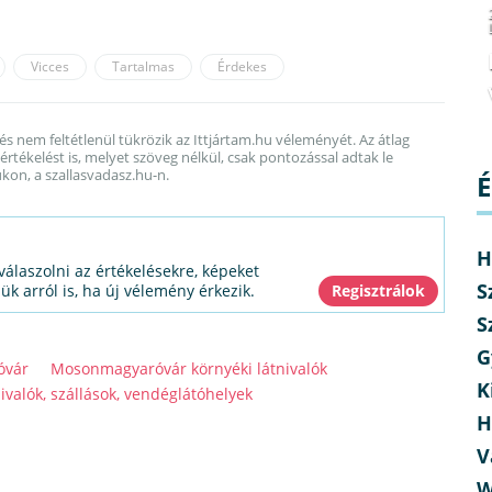
Vicces
Tartalmas
Érdekes
 és nem feltétlenül tükrözik az Ittjártam.hu véleményét. Az átlag
rtékelést is, melyet szöveg nélkül, csak pontozással adtak le
kon, a szallasvadasz.hu-n.
É
H
válaszolni az értékelésekre, képeket
S
jük arról is, ha új vélemény érkezik.
S
G
óvár
Mosonmagyaróvár környéki látnivalók
K
valók, szállások, vendéglátóhelyek
H
V
W