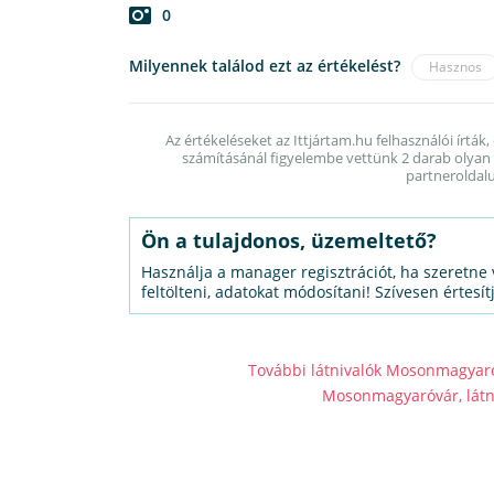
0
Milyennek találod ezt az értékelést?
Hasznos
Az értékeléseket az Ittjártam.hu felhasználói írták,
számításánál figyelembe vettünk 2 darab olyan é
partneroldalu
Ön a tulajdonos, üzemeltető?
Használja a manager regisztrációt, ha szeretne 
feltölteni, adatokat módosítani! Szívesen értesít
További látnivalók Mosonmagyar
Mosonmagyaróvár, látni