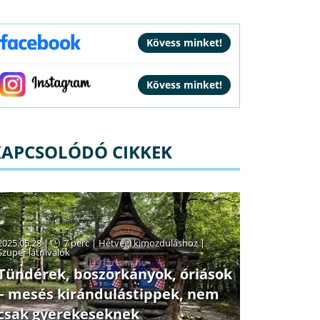
KAPCSOLÓDÓ CIKKEK
2025.05.28 |
7 perc
|
Hétvégi kimozduláshoz
|
Szuper látnivalók
Tündérek, boszorkányok, óriások
– mesés kirándulástippek, nem
csak gyerekeseknek