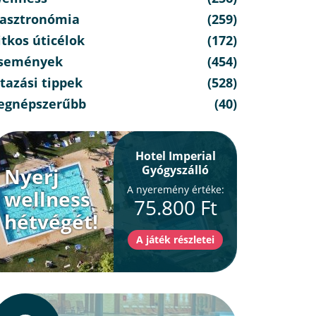
asztronómia
(259)
itkos úticélok
(172)
semények
(454)
tazási tippek
(528)
egnépszerűbb
(40)
Hotel Imperial
Gyógyszálló
Nyerj
A nyeremény értéke:
wellness
75.800 Ft
hétvégét!