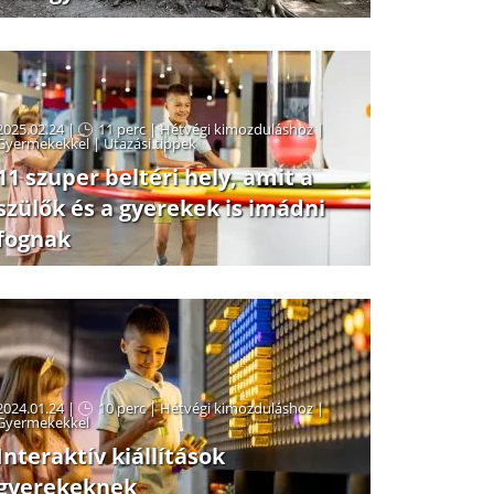
2025.02.24 |
11 perc
|
Hétvégi kimozduláshoz
|
Gyermekekkel
|
Utazási tippek
11 szuper beltéri hely, amit a
szülők és a gyerekek is imádni
fognak
2024.01.24 |
10 perc
|
Hétvégi kimozduláshoz
|
Gyermekekkel
Interaktív kiállítások
gyerekeknek