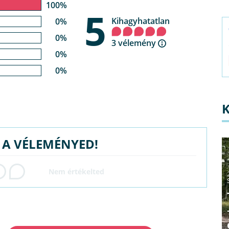
100%
5
Kihagyhatatlan
0%
0%
3 vélemény
0%
0%
G A VÉLEMÉNYED!