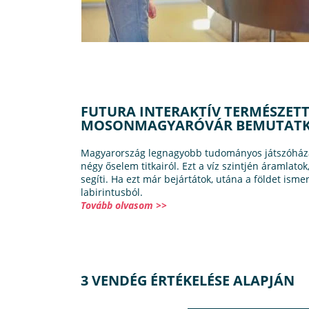
FUTURA INTERAKTÍV TERMÉSZE
MOSONMAGYARÓVÁR BEMUTAT
Magyarország legnagyobb tudományos játszóháza j
négy őselem titkairól. Ezt a víz szintjén áramlatok
segíti. Ha ezt már bejártátok, utána a földet ismert
labirintusból.
Tovább olvasom >>
3 VENDÉG ÉRTÉKELÉSE ALAPJÁN