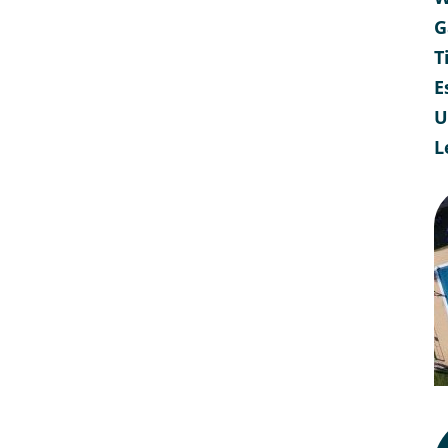
G
T
E
U
L