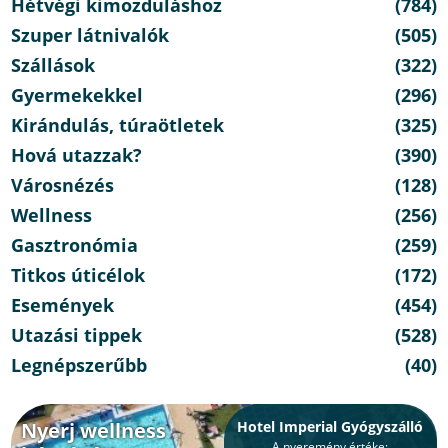
Hétvégi kimozduláshoz
(784)
Szuper látnivalók
(505)
Szállások
(322)
Gyermekekkel
(296)
Kirándulás, túraötletek
(325)
Hová utazzak?
(390)
Városnézés
(128)
Wellness
(256)
Gasztronómia
(259)
Titkos úticélok
(172)
Események
(454)
Utazási tippek
(528)
Legnépszerűbb
(40)
Nyerj wellness
Hotel Imperial Gyógyszálló
A nyeremény értéke: