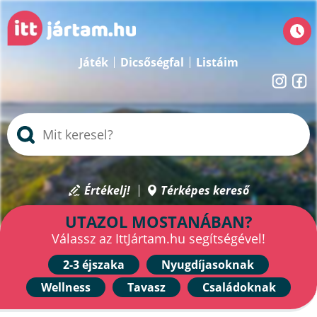
Játék
Dicsőségfal
Listáim
Értékelj!
Térképes kereső
UTAZOL MOSTANÁBAN?
Válassz az IttJártam.hu segítségével!
2-3 éjszaka
Nyugdíjasoknak
Wellness
Tavasz
Családoknak