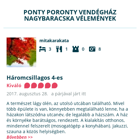
PONTY PORONTY VENDÉGHÁZ
NAGYBARACSKA VÉLEMÉNYEK
mitakarakata
3
1
0
8
Háromcsillagos 4-es
Kiváló
2017. augusztus 28.
a párjával járt itt
A természet lágy ölén, az utolsó utcában található. Mivel
több épülete is van, könnyebben megtalálható lenne, ha a
házakon látszódna utcanév, de legalább a házszám. A ház
és környéke barátságos, rendezett. A kialakítás otthonos,
mindennel felszerelt (mosogatógép a konyhában). Jakuzzi,
szauna a közös helyiségben.
Bővebben >>