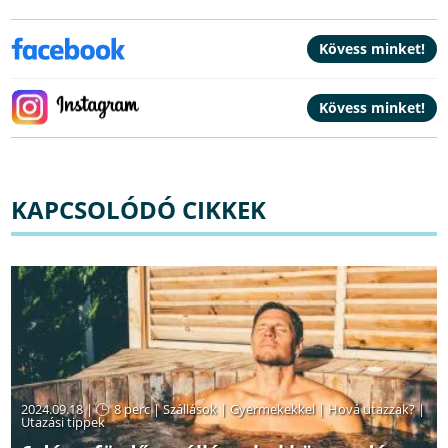
KAPCSOLÓDÓ CIKKEK
2024.09.18 |
8 perc
|
Szállások
|
Gyermekekkel
|
Hová utazzak?
|
Utazási tippek