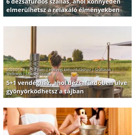
6 dézsafürdős szállás, ahol könnyedén
elmerülhetsz a relaxáló élményekben
2023.01.18 |
7 perc
|
Hétvégi kimozduláshoz
|
Szállások
|
Wellness
|
Utazási tippek
5+1 vendégház, ahol dézsafürdőben ülve
gyönyörködhetsz a tájban