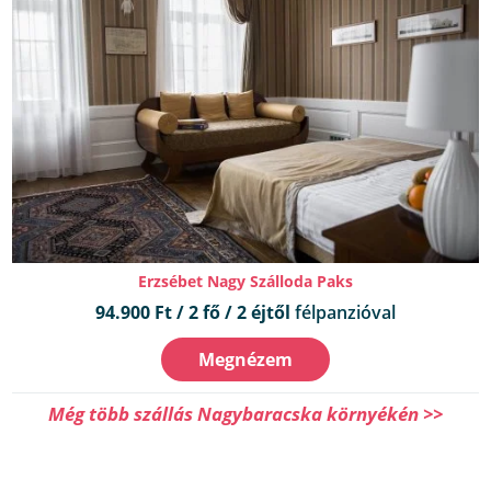
Erzsébet Nagy Szálloda Paks
94.900 Ft / 2 fő / 2 éjtől
félpanzióval
Megnézem
Még több szállás Nagybaracska környékén >>