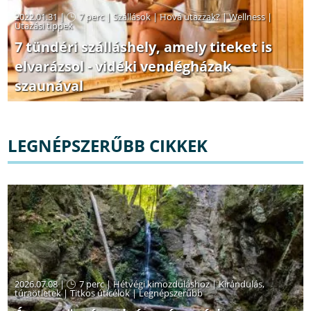
2022.01.31 |
7 perc
|
Szállások
|
Hová utazzak?
|
Wellness
|
Utazási tippek
7 tündéri szálláshely, amely titeket is
elvarázsol - vidéki vendégházak
szaunával
LEGNÉPSZERŰBB CIKKEK
2026.07.08 |
7 perc
|
Hétvégi kimozduláshoz
|
Kirándulás,
túraötletek
|
Titkos úticélok
|
Legnépszerűbb