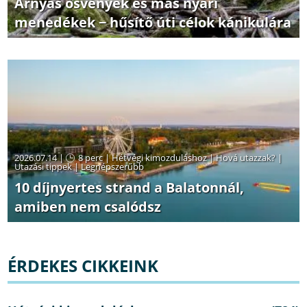
Árnyas ösvények és más nyári
menedékek − hűsítő úti célok kánikulára
2026.07.14 |
8 perc
|
Hétvégi kimozduláshoz
|
Hová utazzak?
|
Utazási tippek
|
Legnépszerűbb
10 díjnyertes strand a Balatonnál,
amiben nem csalódsz
ÉRDEKES CIKKEINK