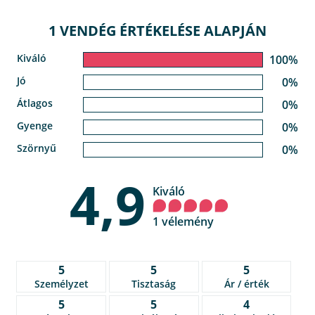
1 VENDÉG ÉRTÉKELÉSE ALAPJÁN
Kiváló
100%
Jó
0%
Átlagos
0%
Gyenge
0%
Szörnyű
0%
4,9
Kiváló
1 vélemény
5
5
5
Személyzet
Tisztaság
Ár / érték
5
5
4