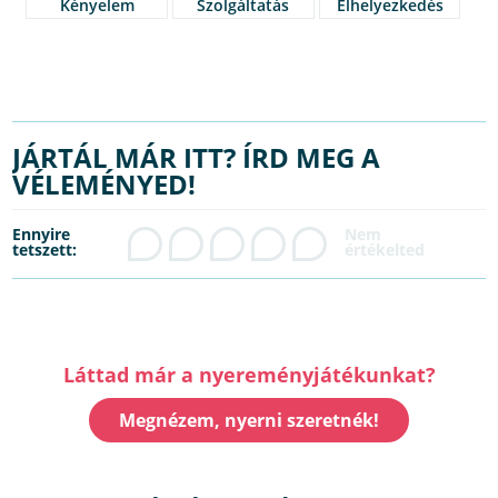
Kényelem
Szolgáltatás
Elhelyezkedés
JÁRTÁL MÁR ITT? ÍRD MEG A
VÉLEMÉNYED!
Ennyire
tetszett:
Láttad már a nyereményjátékunkat?
Megnézem, nyerni szeretnék!