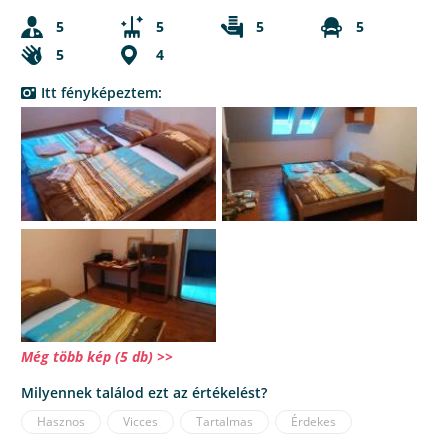
5
5
5
5
5
4
Itt fényképeztem:
Még több kép (5 db) >>
Milyennek találod ezt az értékelést?
Hasznos
Vicces
Tartalmas
Érdekes