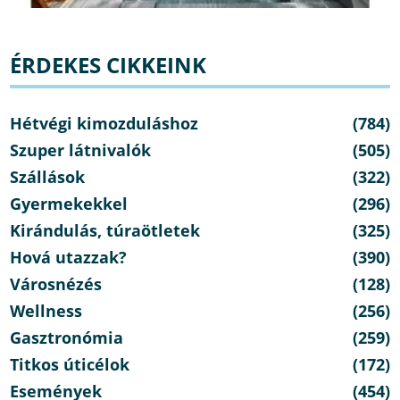
ÉRDEKES CIKKEINK
Hétvégi kimozduláshoz
(784)
Szuper látnivalók
(505)
Szállások
(322)
Gyermekekkel
(296)
Kirándulás, túraötletek
(325)
Hová utazzak?
(390)
Városnézés
(128)
Wellness
(256)
Gasztronómia
(259)
Titkos úticélok
(172)
Események
(454)