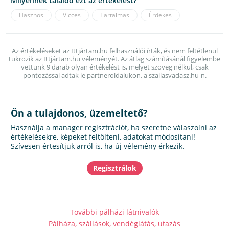
Milyennek találod ezt az értékelést?
Hasznos
Vicces
Tartalmas
Érdekes
Az értékeléseket az Ittjártam.hu felhasználói írták, és nem feltétlenül
tükrözik az Ittjártam.hu véleményét. Az átlag számításánál figyelembe
vettünk 9 darab olyan értékelést is, melyet szöveg nélkül, csak
pontozással adtak le partneroldalukon, a szallasvadasz.hu-n.
Ön a tulajdonos, üzemeltető?
Használja a manager regisztrációt, ha szeretne válaszolni az
értékelésekre, képeket feltölteni, adatokat módosítani!
Szívesen értesítjük arról is, ha új vélemény érkezik.
További pálházi látnivalók
Pálháza, szállások, vendéglátás, utazás