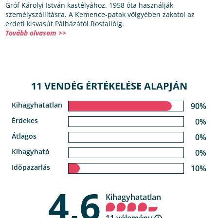
Gróf Károlyi István kastélyához. 1958 óta használják
személyszállításra. A Kemence-patak völgyében zakatol az
erdeti kisvasút Pálházától Rostallóig.
Tovább olvasom >>
11 VENDÉG ÉRTÉKELÉSE ALAPJÁN
Kihagyhatatlan
90%
Érdekes
0%
Átlagos
0%
Kihagyható
0%
Időpazarlás
10%
4,6
Kihagyhatatlan
11 vélemény