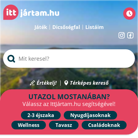
Játék
Dicsőségfal
Listáim
Értékelj!
Térképes kereső
UTAZOL MOSTANÁBAN?
Válassz az IttJártam.hu segítségével!
2-3 éjszaka
Nyugdíjasoknak
Wellness
Tavasz
Családoknak