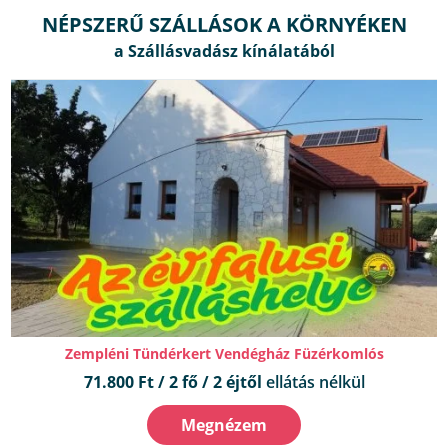
NÉPSZERŰ SZÁLLÁSOK A KÖRNYÉKEN
Zempléni Tündérkert Vendégház Füzérkomlós
71.800 Ft / 2 fő / 2 éjtől
ellátás nélkül
Megnézem