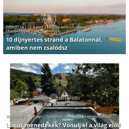
2026.07.14 |
8 perc
|
Hétvégi kimozduláshoz
|
Hová utazzak?
|
Utazási tippek
|
Legnépszerűbb
10 díjnyertes strand a Balatonnál,
amiben nem csalódsz
2026.07.21 |
7 perc
|
Szállások
|
Wellness
|
Legnépszerűbb
Luxus menedékek? Vonulj el a világ elől!