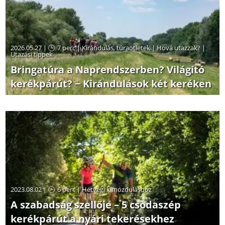
2026.05.27 |
7 perc
|
Kirándulás, túraötletek
|
Hová utazzak?
|
Utazási tippek
Bringatúra a Naprendszerben? Világító
kerékpárút? − Kirándulások két keréken
2023.08.02 |
6 perc
|
Hétvégi kimozduláshoz
A szabadság szellője – 5 csodaszép
kerékpárút a nyári tekerésekhez