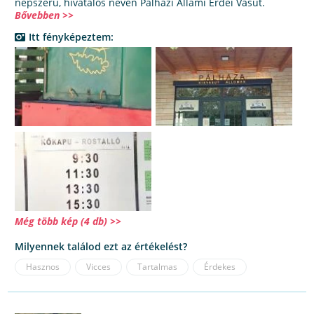
népszerű, hivatalos nevén Pálházi Állami Erdei Vasút.
Bővebben >>
Itt fényképeztem:
Még több kép (4 db) >>
Milyennek találod ezt az értékelést?
Hasznos
Vicces
Tartalmas
Érdekes