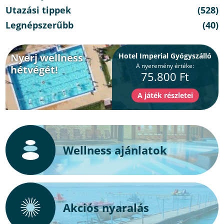
Utazási tippek
(528)
Legnépszerűbb
(40)
Nyerj wellness
Hotel Imperial Gyógyszálló
A nyeremény értéke:
hétvégét!
75.800 Ft
Wellness ajánlatok
Akciós nyaralás