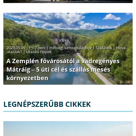
2023.05.09 |
7 perc
|
Hétvégi kimozduláshoz
|
Szállások
|
Hová
utazzak?
|
Utazási tippek
A Zemplén fővárosától a vadregényes
Mátráig ‒ 5 úti cél és szállás mesés
környezetben
LEGNÉPSZERŰBB CIKKEK