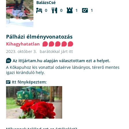
BalázsCsé
0
0
1
1
Pálházi élményvonatozás
Kihagyhatatlan
2023. október 3.
barátokkal járt itt
Az ittjártam.hu alapján választottam ezt a helyet.
A Kőkapuhoz kis vonattal odaérve látványos, térerő mentes
igazi kiránduló hely.
Itt fényképeztem: