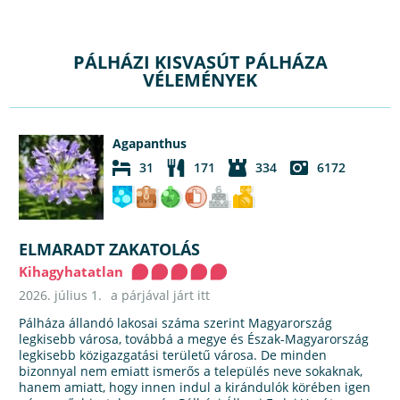
PÁLHÁZI KISVASÚT PÁLHÁZA
VÉLEMÉNYEK
Agapanthus
31
171
334
6172
ELMARADT ZAKATOLÁS
Kihagyhatatlan
2026. július 1.
a párjával járt itt
Pálháza állandó lakosai száma szerint Magyarország
legkisebb városa, továbbá a megye és Észak-Magyarország
legkisebb közigazgatási területű városa. De minden
bizonnyal nem emiatt ismerős a település neve sokaknak,
hanem amiatt, hogy innen indul a kirándulók körében igen