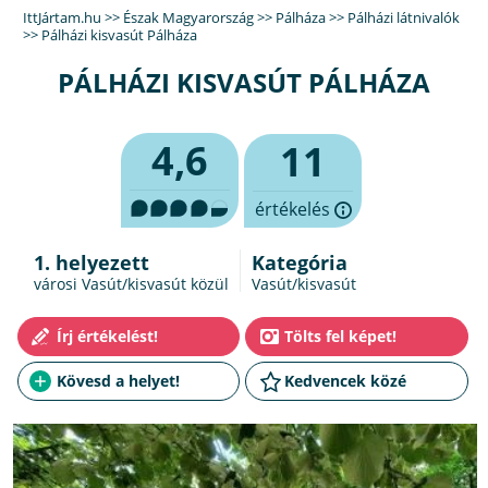
IttJártam.hu
>>
Észak Magyarország
>>
Pálháza
>>
Pálházi látnivalók
>>
Pálházi kisvasút Pálháza
PÁLHÁZI KISVASÚT PÁLHÁZA
4,6
11
értékelés
1. helyezett
Kategória
városi Vasút/kisvasút közül
Vasút/kisvasút