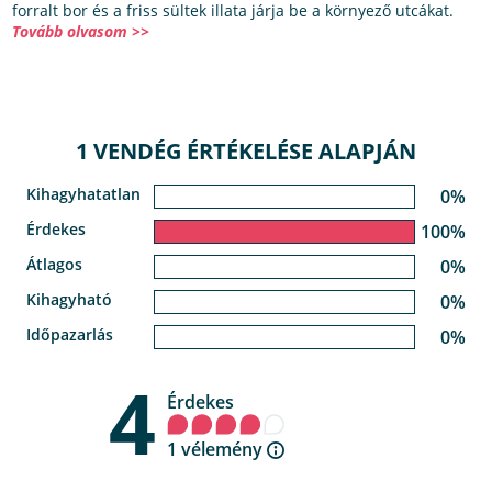
forralt bor és a friss sültek illata járja be a környező utcákat.
Tovább olvasom >>
1 VENDÉG ÉRTÉKELÉSE ALAPJÁN
Kihagyhatatlan
0%
Érdekes
100%
Átlagos
0%
Kihagyható
0%
Időpazarlás
0%
4
Érdekes
1 vélemény