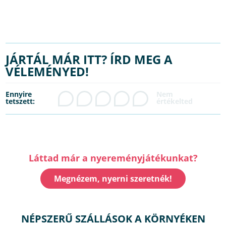
JÁRTÁL MÁR ITT? ÍRD MEG A
VÉLEMÉNYED!
Ennyire
tetszett:
Láttad már a nyereményjátékunkat?
Megnézem, nyerni szeretnék!
NÉPSZERŰ SZÁLLÁSOK A KÖRNYÉKEN