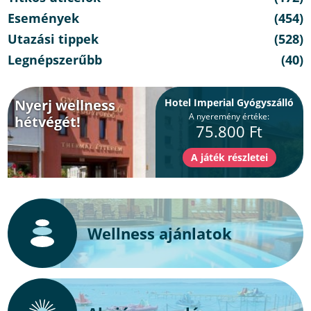
Események
(454)
Utazási tippek
(528)
Legnépszerűbb
(40)
Nyerj wellness
Hotel Imperial Gyógyszálló
A nyeremény értéke:
hétvégét!
75.800 Ft
Wellness ajánlatok