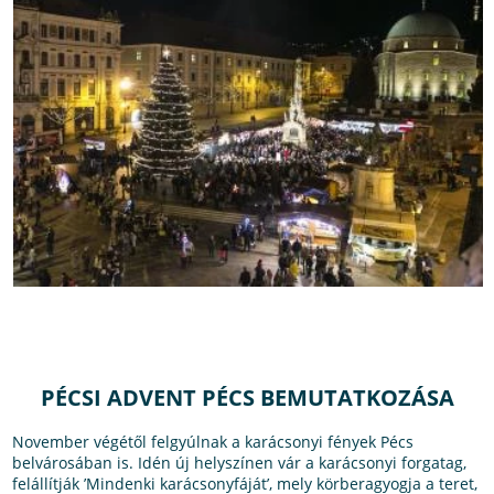
PÉCSI ADVENT PÉCS BEMUTATKOZÁSA
November végétől felgyúlnak a karácsonyi fények Pécs
belvárosában is. Idén új helyszínen vár a karácsonyi forgatag,
felállítják ’Mindenki karácsonyfáját’, mely körberagyogja a teret,