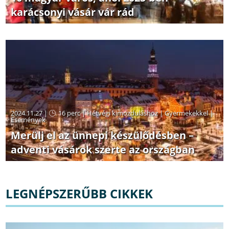
karácsonyi vásár vár rád
2024.11.27 |
16 perc
|
Hétvégi kimozduláshoz
|
Gyermekekkel
|
Események
Merülj el az ünnepi készülődésben –
adventi vásárok szerte az országban
LEGNÉPSZERŰBB CIKKEK