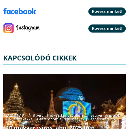
KAPCSOLÓDÓ CIKKEK
2025.11.19 |
8 perc
|
Hétvégi kimozduláshoz
|
Szuper látnivalók
|
Gyermekekkel
|
Gasztronómia
|
Események
|
Legnépszerűbb
10 magyar város, ahol 2025-ben