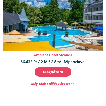
Ambient Hotel Sikonda
86.632 Ft / 2 fő / 2 éjtől
félpanzióval
Megnézem
Még több szállás Pécsett >>