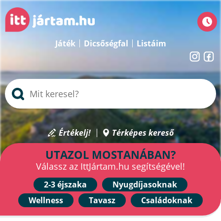
Játék
Dicsőségfal
Listáim
Értékelj!
Térképes kereső
UTAZOL MOSTANÁBAN?
Válassz az IttJártam.hu segítségével!
2-3 éjszaka
Nyugdíjasoknak
Wellness
Tavasz
Családoknak