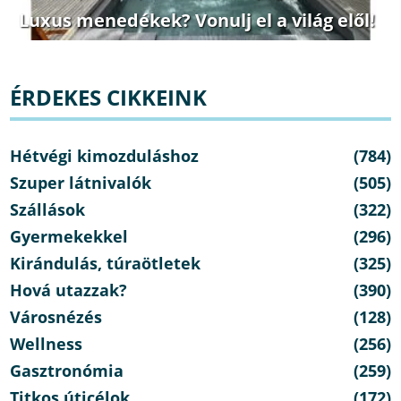
Luxus menedékek? Vonulj el a világ elől!
ÉRDEKES CIKKEINK
Hétvégi kimozduláshoz
(784)
Szuper látnivalók
(505)
Szállások
(322)
Gyermekekkel
(296)
Kirándulás, túraötletek
(325)
Hová utazzak?
(390)
Városnézés
(128)
Wellness
(256)
Gasztronómia
(259)
Titkos úticélok
(172)