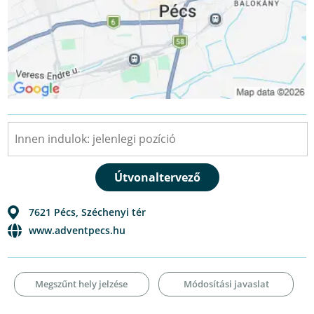
7621
Pécs
,
Széchenyi tér
www.adventpecs.hu
Megszűnt hely jelzése
Módosítási javaslat