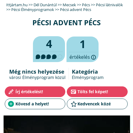
IttJártam.hu
>>
Dél Dunántúl
>>
Mecsek
>>
Pécs
>>
Pécsi látnivalók
>>
Pécsi Élményprogramok
>>
Pécsi advent Pécs
PÉCSI ADVENT PÉCS
4
1
értékelés
Még nincs helyezése
Kategória
városi Élményprogram közül
Élményprogram