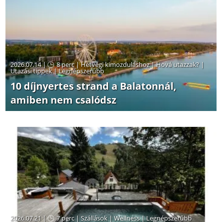
2026.07.14 |
8 perc
|
Hétvégi kimozduláshoz
|
Hová utazzak?
|
Utazási tippek
|
Legnépszerűbb
10 díjnyertes strand a Balatonnál,
amiben nem csalódsz
2026.07.21 |
7 perc
|
Szállások
|
Wellness
|
Legnépszerűbb