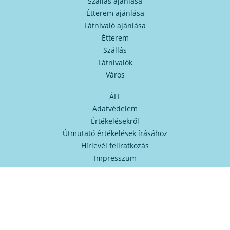
Szállás ajánlása
Étterem ajánlása
Látnivaló ajánlása
Étterem
Szállás
Látnivalók
Város
ÁFF
Adatvédelem
Értékelésekről
Útmutató értékelések írásához
Hírlevél feliratkozás
Impresszum