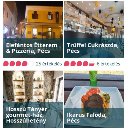
Elefántos Étterem
Trüffel Cukrászda,
& Pizzéria, Pécs
Pécs
25 értékelés
6 értékelés
Hosszú Tányér
gourmet-ház,
Ikarus Faloda,
Hosszúhetény
Pécs