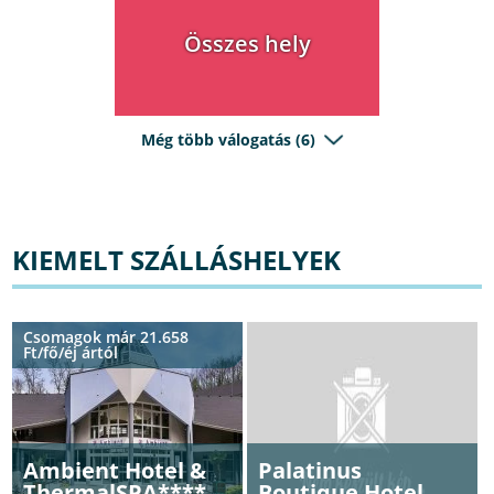
Összes hely
Még több válogatás (6)
KIEMELT SZÁLLÁSHELYEK
Csomagok már 21.658
Ft/fő/éj ártól
Ambient Hotel &
Palatinus
ThermalSPA****,
Boutique Hotel,