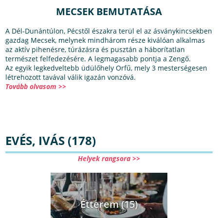
MECSEK BEMUTATÁSA
A Dél-Dunántúlon, Pécstől északra terül el az ásványkincsekben
gazdag Mecsek, melynek mindhárom része kiválóan alkalmas
az aktív pihenésre, túrázásra és pusztán a háborítatlan
természet felfedezésére. A legmagasabb pontja a Zengő.
Az egyik legkedveltebb üdülőhely Orfű, mely 3 mesterségesen
létrehozott tavával válik igazán vonzóvá.
Tovább olvasom >>
EVÉS, IVÁS (178)
Helyek rangsora >>
Étterem (15)