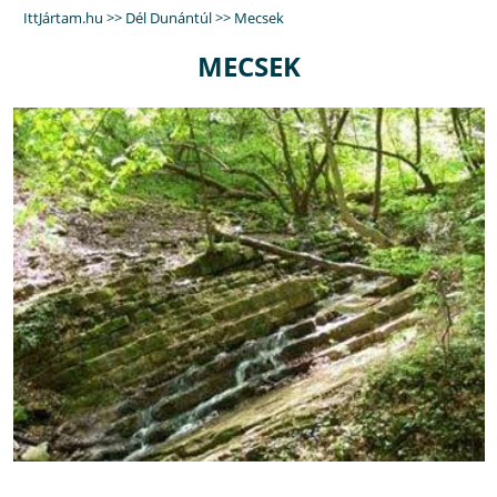
IttJártam.hu
>>
Dél Dunántúl
>>
Mecsek
MECSEK