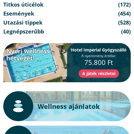
Titkos úticélok
(172)
Események
(454)
Utazási tippek
(528)
Legnépszerűbb
(40)
Nyerj wellness
Hotel Imperial Gyógyszálló
A nyeremény értéke:
hétvégét!
75.800 Ft
Wellness ajánlatok