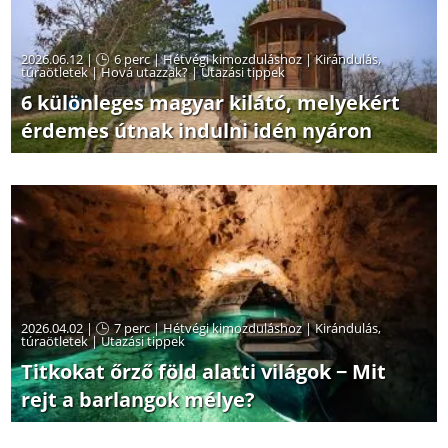
2026.06.12 |
6 perc
|
Hétvégi kimozduláshoz
|
Kirándulás,
túraötletek
|
Hová utazzak?
|
Utazási tippek
6 különleges magyar kilátó, melyekért
érdemes útnak indulni idén nyáron
2026.04.02 |
7 perc
|
Hétvégi kimozduláshoz
|
Kirándulás,
túraötletek
|
Utazási tippek
Titkokat őrző föld alatti világok − Mit
rejt a barlangok mélye?