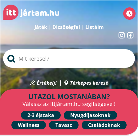
Játék
Dicsőségfal
Listáim
Értékelj!
Térképes kereső
UTAZOL MOSTANÁBAN?
Válassz az IttJártam.hu segítségével!
2-3 éjszaka
Nyugdíjasoknak
Wellness
Tavasz
Családoknak