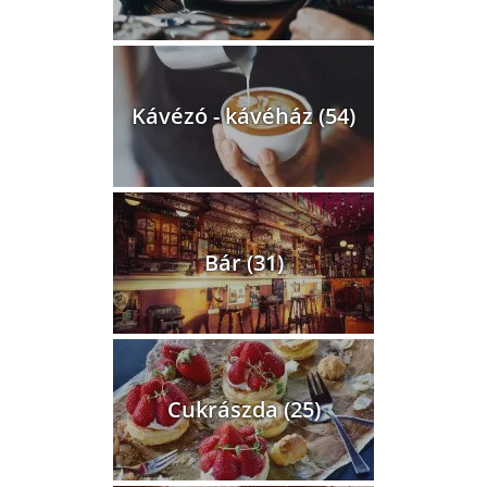
Kávézó - kávéház (54)
Bár (31)
Cukrászda (25)