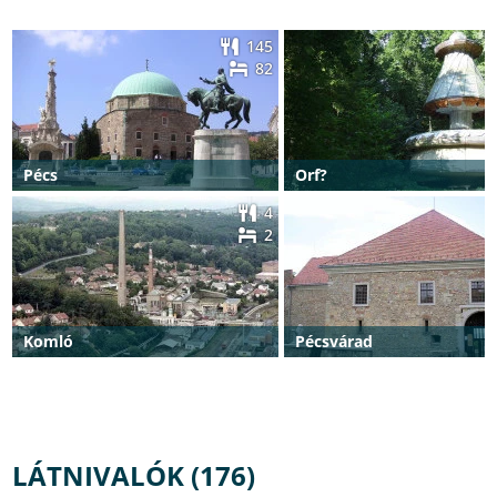
145
82
Pécs
Orf?
4
2
Komló
Pécsvárad
LÁTNIVALÓK (176)