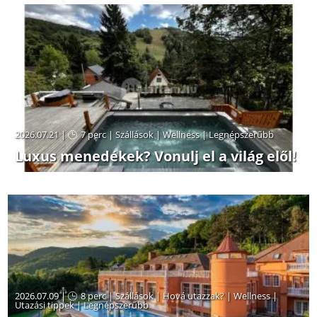
2026.07.21 |
7 perc
|
Szállások
|
Wellness
|
Legnépszerűbb
Luxus menedékek? Vonulj el a világ elől!
2026.07.09 |
8 perc
|
Szállások
|
Hová utazzak?
|
Wellness
|
Utazási tippek
|
Legnépszerűbb