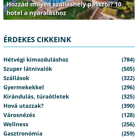
Hozzád milyen szálláshely passzol? 10
hotel a nyaraláshoz
ÉRDEKES CIKKEINK
Hétvégi kimozduláshoz
(784)
Szuper látnivalók
(505)
Szállások
(322)
Gyermekekkel
(296)
Kirándulás, túraötletek
(325)
Hová utazzak?
(390)
Városnézés
(128)
Wellness
(256)
Gasztronómia
(259)