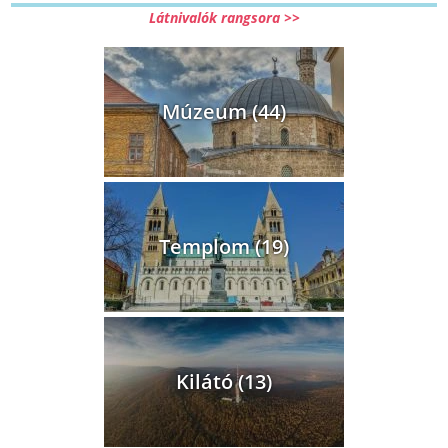
Látnivalók rangsora >>
Múzeum (44)
Templom (19)
Kilátó (13)