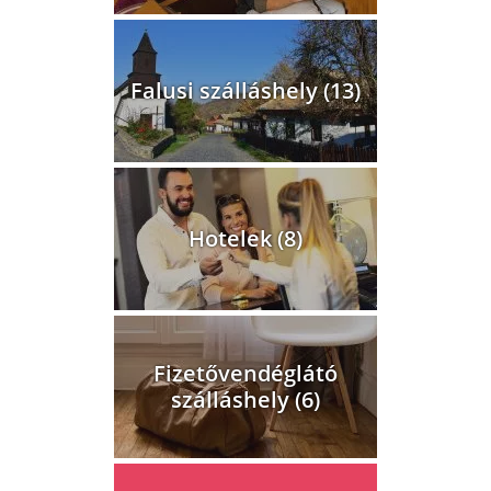
Falusi szálláshely (13)
Hotelek (8)
Fizetővendéglátó
szálláshely (6)