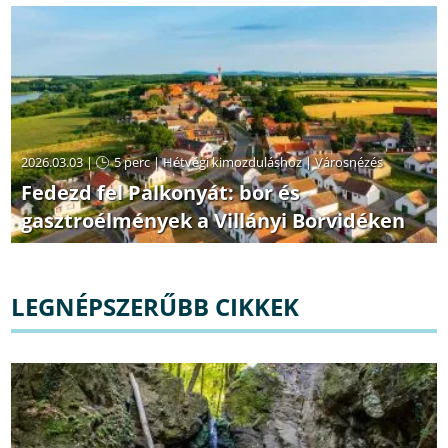
2026.03.03 |
5 perc
|
Hétvégi kimozduláshoz
|
Városnézés
Fedezd fel Palkonyát: bor és
gasztroélmények a Villányi Borvidéken
LEGNÉPSZERŰBB CIKKEK