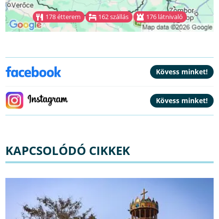
178 étterem
162 szállás
176 látnivaló
KAPCSOLÓDÓ CIKKEK