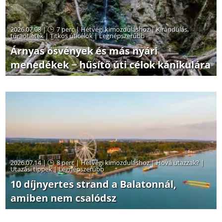
2026.07.08 |
7 perc
|
Hétvégi kimozduláshoz
|
Kirándulás,
túraötletek
|
Titkos úticélok
|
Legnépszerűbb
Árnyas ösvények és más nyári
menedékek − hűsítő úti célok kánikulára
2026.07.14 |
8 perc
|
Hétvégi kimozduláshoz
|
Hová utazzak?
|
Utazási tippek
|
Legnépszerűbb
10 díjnyertes strand a Balatonnál,
amiben nem csalódsz