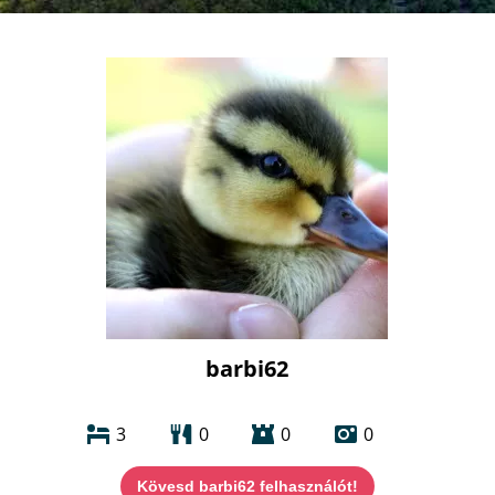
barbi62
3
0
0
0
Kövesd barbi62 felhasználót!