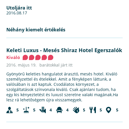
Utoljára itt
2016.08.17
Néhány kiemelt értékelés
Keleti Luxus
-
Mesés Shiraz Hotel Egerszalók
Kiváló
2016. május 19.
barátokkal járt itt
Gyönyörű keleties hangulatot árasztó, mesés hotel. Kiváló
személyzettel és ételekkel. Amit a fényképen láttunk, a
valósában is azt kaptuk. Csodálatos környezet, a
szolgáltatások színvonala kiváló. Csak ajánlani tudom, ha
egy kis kényeztetést és luxust szeretne valaki magának.Ha
lesz rá lehetőségem újra visszamegyek.
5
5
4
4
5
5
5