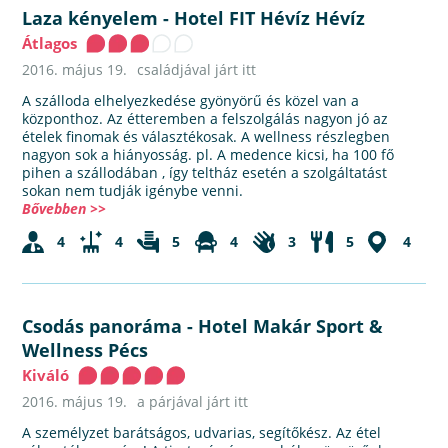
Laza kényelem
-
Hotel FIT Hévíz Hévíz
Átlagos
2016. május 19.
családjával járt itt
A szálloda elhelyezkedése gyönyörű és közel van a
központhoz. Az étteremben a felszolgálás nagyon jó az
ételek finomak és választékosak. A wellness részlegben
nagyon sok a hiányosság. pl. A medence kicsi, ha 100 fő
pihen a szállodában , így teltház esetén a szolgáltatást
sokan nem tudják igénybe venni.
Bővebben >>
4
4
5
4
3
5
4
Csodás panoráma
-
Hotel Makár Sport &
Wellness Pécs
Kiváló
2016. május 19.
a párjával járt itt
A személyzet barátságos, udvarias, segítőkész. Az étel