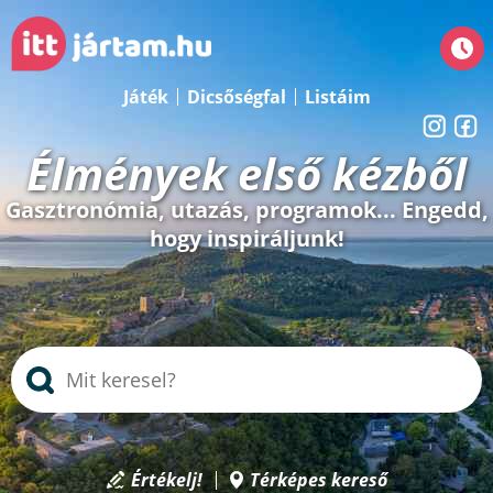
Játék
Dicsőségfal
Listáim
Élmények első kézből
Gasztronómia, utazás, programok... Engedd,
hogy inspiráljunk!
Értékelj!
Térképes kereső