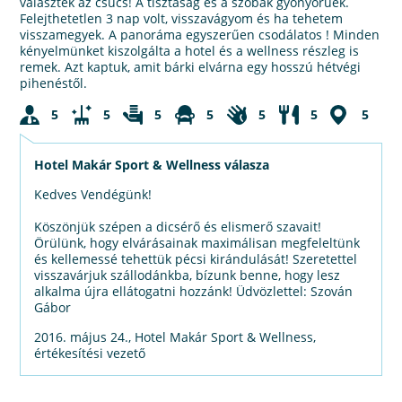
választék az csúcs! A tisztaság és a szobák gyönyörűek.
Felejthetetlen 3 nap volt, visszavágyom és ha tehetem
visszamegyek. A panoráma egyszerűen csodálatos ! Minden
kényelmünket kiszolgálta a hotel és a wellness részleg is
remek. Azt kaptuk, amit bárki elvárna egy hosszú hétvégi
pihenéstől.
5
5
5
5
5
5
5
Hotel Makár Sport & Wellness válasza
Kedves Vendégünk!
Köszönjük szépen a dicsérő és elismerő szavait!
Örülünk, hogy elvárásainak maximálisan megfeleltünk
és kellemessé tehettük pécsi kirándulását! Szeretettel
visszavárjuk szállodánkba, bízunk benne, hogy lesz
alkalma újra ellátogatni hozzánk! Üdvözlettel: Szován
Gábor
2016. május 24., Hotel Makár Sport & Wellness,
értékesítési vezető