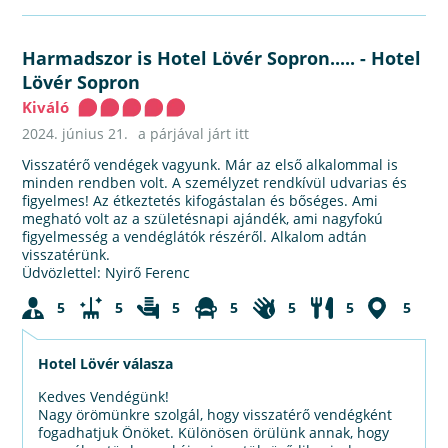
Harmadszor is Hotel Lövér Sopron.....
-
Hotel
Lövér Sopron
Kiváló
2024. június 21.
a párjával járt itt
Visszatérő vendégek vagyunk. Már az első alkalommal is
minden rendben volt. A személyzet rendkívül udvarias és
figyelmes! Az étkeztetés kifogástalan és bőséges. Ami
megható volt az a születésnapi ajándék, ami nagyfokú
figyelmesség a vendéglátók részéről. Alkalom adtán
visszatérünk.
Üdvözlettel: Nyirő Ferenc
5
5
5
5
5
5
5
Hotel Lövér válasza
Kedves Vendégünk!
Nagy örömünkre szolgál, hogy visszatérő vendégként
fogadhatjuk Önöket. Különösen örülünk annak, hogy