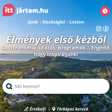
Játék
Dicsőségfal
Listáim
Élmények első kézből
Gasztronómia, utazás, programok... Engedd,
hogy inspiráljunk!
Értékelj!
Térképes kereső