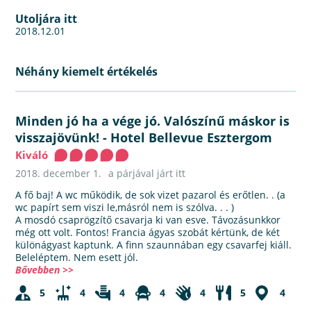
Utoljára itt
2018.12.01
Néhány kiemelt értékelés
Minden jó ha a vége jó. Valószínű máskor is
visszajövünk!
-
Hotel Bellevue Esztergom
Kiváló
2018. december 1.
a párjával járt itt
A fő baj! A wc működik, de sok vizet pazarol és erőtlen. . (a
wc papírt sem viszi le,másról nem is szólva. . . )
A mosdó csaprögzítő csavarja ki van esve. Távozásunkkor
még ott volt. Fontos! Francia ágyas szobát kértünk, de két
különágyast kaptunk. A finn szaunnában egy csavarfej kiáll.
Beleléptem. Nem esett jól.
Bővebben >>
5
4
4
4
4
5
4