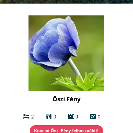
Őszi Fény
2
0
0
0
Kövesd Őszi Fény felhasználót!