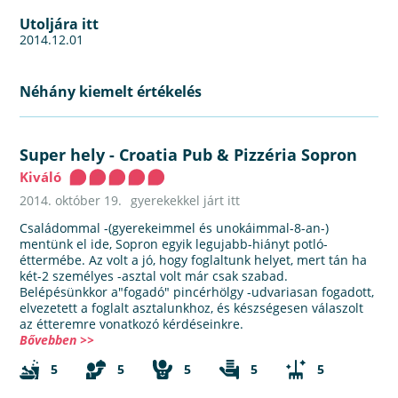
Utoljára itt
2014.12.01
Néhány kiemelt értékelés
Super hely
-
Croatia Pub & Pizzéria Sopron
Kiváló
2014. október 19.
gyerekekkel járt itt
Családommal -(gyerekeimmel és unokáimmal-8-an-)
mentünk el ide, Sopron egyik legujabb-hiányt potló-
éttermébe. Az volt a jó, hogy foglaltunk helyet, mert tán ha
két-2 személyes -asztal volt már csak szabad.
Belépésünkkor a"fogadó" pincérhölgy -udvariasan fogadott,
elvezetett a foglalt asztalunkhoz, és készségesen válaszolt
az étteremre vonatkozó kérdéseinkre.
Bővebben >>
5
5
5
5
5