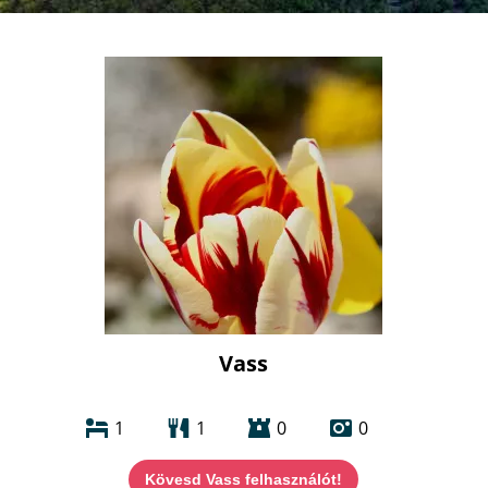
Vass
1
1
0
0
Kövesd Vass felhasználót!