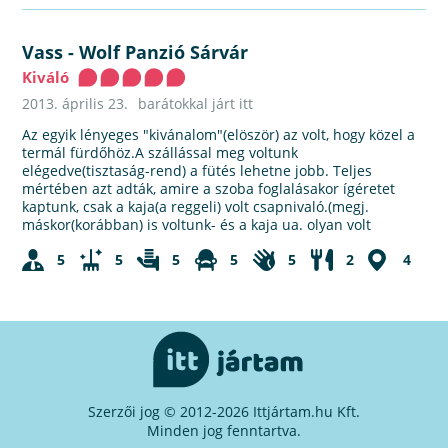
Vass
-
Wolf Panzió Sárvár
Kiváló
2013. április 23.
barátokkal járt itt
Az egyik lényeges "kivánalom"(elöször) az volt, hogy közel a
termál fürdőhöz.A szállással meg voltunk
elégedve(tisztaság-rend) a fütés lehetne jobb. Teljes
mértében azt adták, amire a szoba foglalásakor ígéretet
kaptunk, csak a kaja(a reggeli) volt csapnivaló.(megj.
máskor(korábban) is voltunk- és a kaja ua. olyan volt
5
5
5
5
5
2
4
Szerzői jog © 2012-2026 Ittjártam.hu Kft.
Minden jog fenntartva.