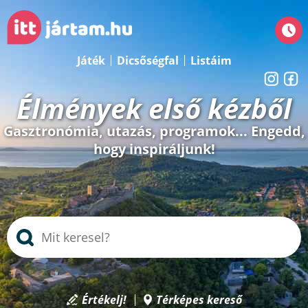
Játék
Dicsőségfal
Listáim
Élmények első kézből
Gasztronómia, utazás, programok... Engedd,
hogy inspiráljunk!
Értékelj!
Térképes kereső