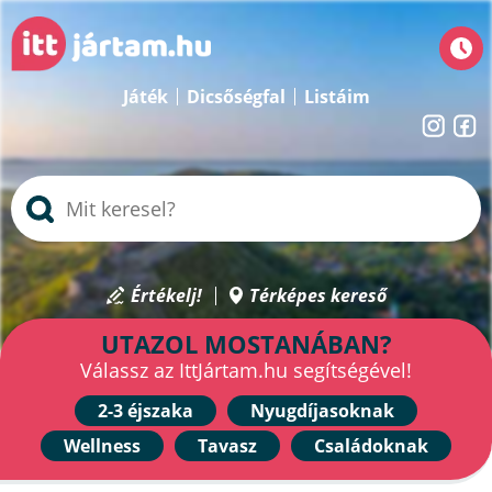
Játék
Dicsőségfal
Listáim
Értékelj!
Térképes kereső
UTAZOL MOSTANÁBAN?
Válassz az IttJártam.hu segítségével!
2-3 éjszaka
Nyugdíjasoknak
Wellness
Tavasz
Családoknak