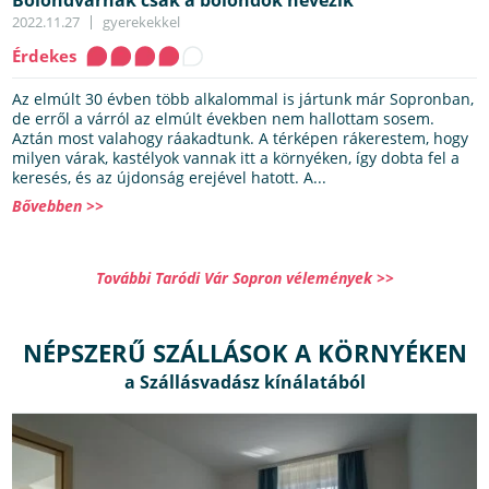
2022.11.27
gyerekekkel
Érdekes
Az elmúlt 30 évben több alkalommal is jártunk már Sopronban,
de erről a várról az elmúlt években nem hallottam sosem.
Aztán most valahogy ráakadtunk. A térképen rákerestem, hogy
milyen várak, kastélyok vannak itt a környéken, így dobta fel a
keresés, és az újdonság erejével hatott. A...
Bővebben >>
További Taródi Vár Sopron vélemények >>
NÉPSZERŰ SZÁLLÁSOK A KÖRNYÉKEN