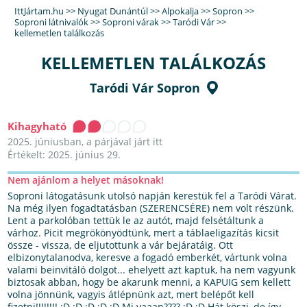
IttJártam.hu
>>
Nyugat Dunántúl
>>
Alpokalja
>>
Sopron
>>
Soproni látnivalók
>>
Soproni várak
>>
Taródi Vár
>>
kellemetlen találkozás
KELLEMETLEN TALÁLKOZÁS
Taródi Vár Sopron
Kihagyható
2025. júniusban, a párjával járt itt
Értékelt: 2025. június 29.
Nem ajánlom a helyet másoknak!
Soproni látogatásunk utolsó napján kerestük fel a Taródi Várat.
Na még ilyen fogadtatásban (SZERENCSÉRE) nem volt részünk.
Lent a parkolóban tettük le az autót, majd felsétáltunk a
várhoz. Picit megrökönyödtünk, mert a táblaeligazítás kicsit
össze - vissza, de eljutottunk a vár bejáratáig. Ott
elbizonytalanodva, keresve a fogadó emberkét, vártunk volna
valami beinvitáló dolgot... ehelyett azt kaptuk, ha nem vagyunk
biztosak abban, hogy be akarunk menni, a KAPUIG sem kellett
volna jönnünk, vagyis átlépnünk azt, mert belépőt kell
fizetni!!!!!!!! :D :D :D :D :D Mi vaaan???? :D :D Hát köszi, de így