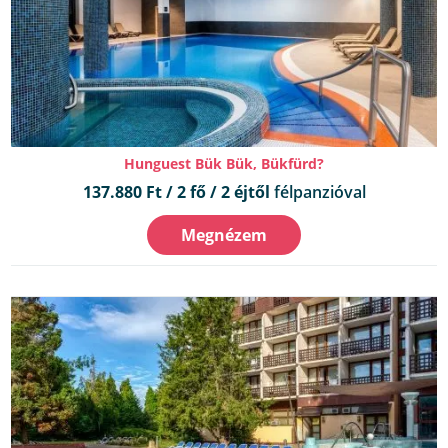
Hunguest Bük Bük, Bükfürd?
137.880 Ft / 2 fő / 2 éjtől
félpanzióval
Megnézem