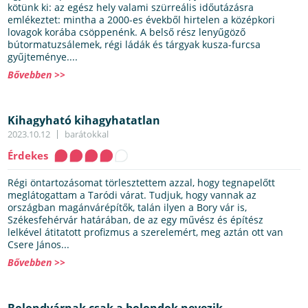
kötünk ki: az egész hely valami szürreális időutázásra
emlékeztet: mintha a 2000-es évekből hirtelen a középkori
lovagok korába csöppenénk. A belső rész lenyűgöző
bútormatuzsálemek, régi ládák és tárgyak kusza-furcsa
gyűjteménye....
Bővebben >>
Kihagyható kihagyhatatlan
2023.10.12
barátokkal
Érdekes
Régi öntartozásomat törlesztettem azzal, hogy tegnapelőtt
meglátogattam a Taródi várat. Tudjuk, hogy vannak az
országban magánvárépítők, talán ilyen a Bory vár is,
Székesfehérvár határában, de az egy művész és építész
lelkével átitatott profizmus a szerelemért, meg aztán ott van
Csere János...
Bővebben >>
Bolondvárnak csak a bolondok nevezik