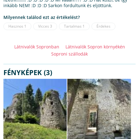
inkább NEM! :D :D :D Sarkon fordultunk és eljöttünk.
Milyennek találod ezt az értékelést?
Hasznos
1
Vicces
3
Tartalmas
1
Érdekes
Látnivalók Sopronban
Látnivalók Sopron környékén
Soproni szállodák
FÉNYKÉPEK (3)