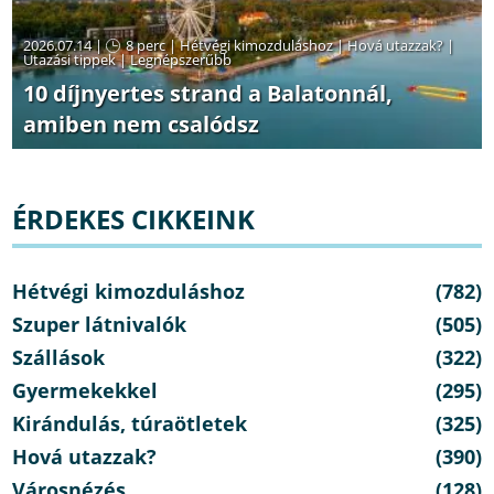
2026.07.14 |
8 perc
|
Hétvégi kimozduláshoz
|
Hová utazzak?
|
Utazási tippek
|
Legnépszerűbb
10 díjnyertes strand a Balatonnál,
amiben nem csalódsz
ÉRDEKES CIKKEINK
Hétvégi kimozduláshoz
(782)
Szuper látnivalók
(505)
Szállások
(322)
Gyermekekkel
(295)
Kirándulás, túraötletek
(325)
Hová utazzak?
(390)
Városnézés
(128)