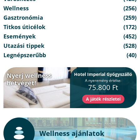
Wellness
(256)
Gasztronómia
(259)
Titkos úticélok
(172)
Események
(452)
Utazási tippek
(528)
Legnépszerűbb
(40)
Nyerj wellness
Hotel Imperial Gyógyszálló
A nyeremény értéke:
hétvégét!
75.800 Ft
Wellness ajánlatok