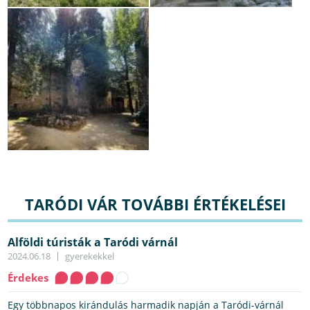
TARÓDI VÁR TOVÁBBI ÉRTÉKELÉSEI
Alföldi túristák a Taródi várnál
2024.06.18
gyerekekkel
Érdekes
Egy többnapos kirándulás harmadik napján a Taródi-várnál