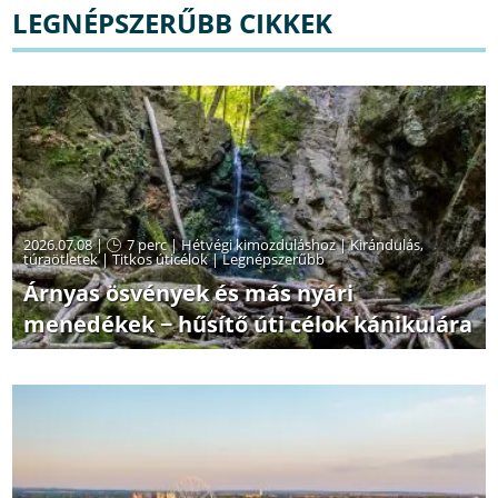
LEGNÉPSZERŰBB CIKKEK
2026.07.08 |
7 perc
|
Hétvégi kimozduláshoz
|
Kirándulás,
túraötletek
|
Titkos úticélok
|
Legnépszerűbb
Árnyas ösvények és más nyári
menedékek − hűsítő úti célok kánikulára