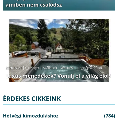
amiben nem csalódsz
2026.07.21 |
7 perc
|
Szállások
|
Wellness
|
Legnépszerűbb
Luxus menedékek? Vonulj el a világ elől!
ÉRDEKES CIKKEINK
Hétvégi kimozduláshoz
(784)