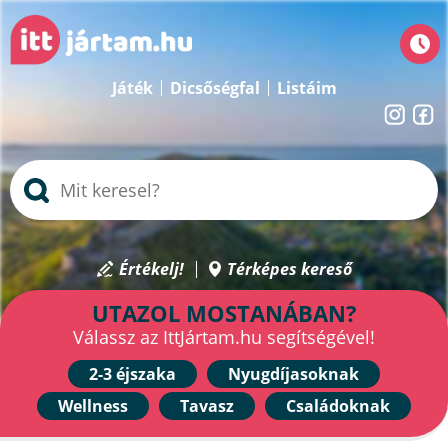
Játék
Dicsőségfal
Listáim
Értékelj!
Térképes kereső
UTAZOL MOSTANÁBAN?
Válassz az IttJártam.hu segítségével!
2-3 éjszaka
Nyugdíjasoknak
Wellness
Tavasz
Családoknak