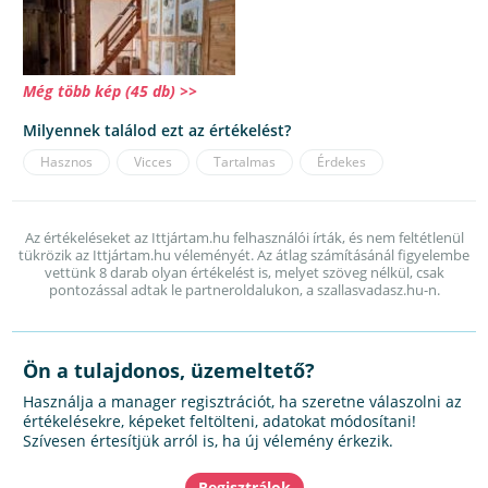
Még több kép (45 db) >>
Milyennek találod ezt az értékelést?
Hasznos
Vicces
Tartalmas
Érdekes
Az értékeléseket az Ittjártam.hu felhasználói írták, és nem feltétlenül
tükrözik az Ittjártam.hu véleményét. Az átlag számításánál figyelembe
vettünk 8 darab olyan értékelést is, melyet szöveg nélkül, csak
pontozással adtak le partneroldalukon, a szallasvadasz.hu-n.
Ön a tulajdonos, üzemeltető?
Használja a manager regisztrációt, ha szeretne válaszolni az
értékelésekre, képeket feltölteni, adatokat módosítani!
Szívesen értesítjük arról is, ha új vélemény érkezik.