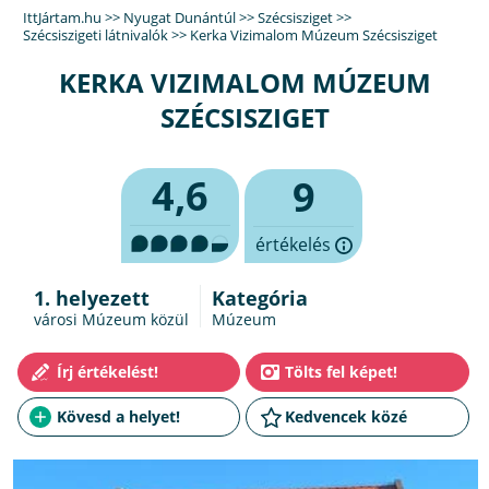
IttJártam.hu
>>
Nyugat Dunántúl
>>
Szécsisziget
>>
Szécsiszigeti látnivalók
>>
Kerka Vizimalom Múzeum Szécsisziget
KERKA VIZIMALOM MÚZEUM
SZÉCSISZIGET
4,6
9
értékelés
1. helyezett
Kategória
városi Múzeum közül
Múzeum