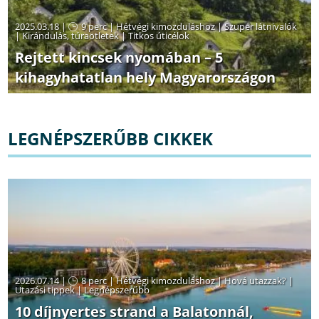
2025.03.18 |
9 perc
|
Hétvégi kimozduláshoz
|
Szuper látnivalók
|
Kirándulás, túraötletek
|
Titkos úticélok
Rejtett kincsek nyomában – 5
kihagyhatatlan hely Magyarországon
LEGNÉPSZERŰBB CIKKEK
2026.07.14 |
8 perc
|
Hétvégi kimozduláshoz
|
Hová utazzak?
|
Utazási tippek
|
Legnépszerűbb
10 díjnyertes strand a Balatonnál,