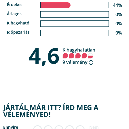
Érdekes
44%
Átlagos
0%
Kihagyható
0%
Időpazarlás
0%
4,6
Kihagyhatatlan
9 vélemény
JÁRTÁL MÁR ITT? ÍRD MEG A
VÉLEMÉNYED!
Ennyire