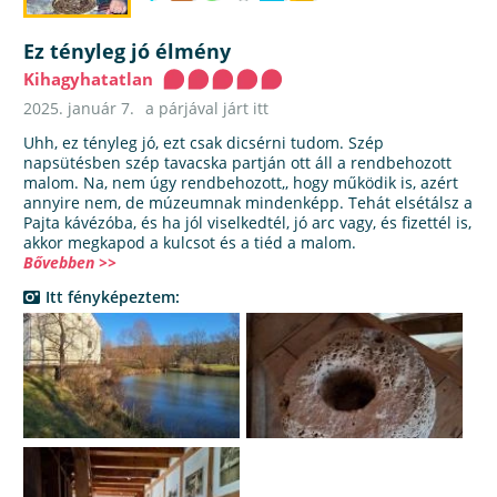
Ez tényleg jó élmény
Kihagyhatatlan
2025. január 7.
a párjával járt itt
Uhh, ez tényleg jó, ezt csak dicsérni tudom. Szép
napsütésben szép tavacska partján ott áll a rendbehozott
malom. Na, nem úgy rendbehozott,, hogy működik is, azért
annyire nem, de múzeumnak mindenképp. Tehát elsétálsz a
Pajta kávézóba, és ha jól viselkedtél, jó arc vagy, és fizettél is,
akkor megkapod a kulcsot és a tiéd a malom.
Bővebben >>
Itt fényképeztem: