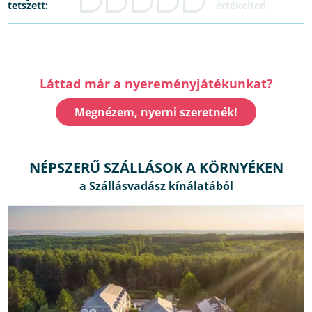
tetszett:
Láttad már a nyereményjátékunkat?
Megnézem, nyerni szeretnék!
NÉPSZERŰ SZÁLLÁSOK A KÖRNYÉKEN