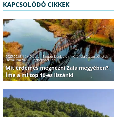
KAPCSOLÓDÓ CIKKEK
2025.09.08 |
9 perc
|
Szuper látnivalók
|
Kirándulás, túraötletek
|
Hová utazzak?
|
Legnépszerűbb
Mit érdemes megnézni Zala megyében?
Íme a mi top 10-es listánk!