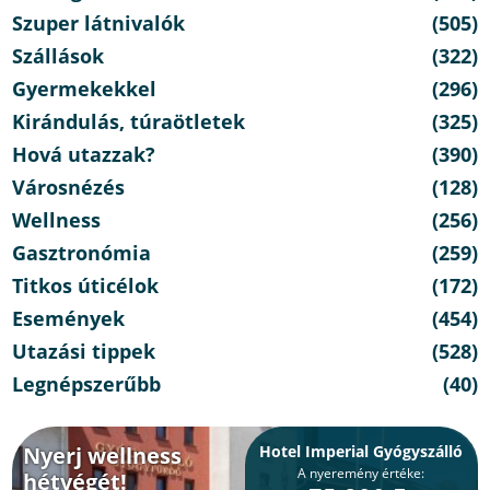
Szuper látnivalók
(505)
Szállások
(322)
Gyermekekkel
(296)
Kirándulás, túraötletek
(325)
Hová utazzak?
(390)
Városnézés
(128)
Wellness
(256)
Gasztronómia
(259)
Titkos úticélok
(172)
Események
(454)
Utazási tippek
(528)
Legnépszerűbb
(40)
Nyerj wellness
Hotel Imperial Gyógyszálló
A nyeremény értéke:
hétvégét!