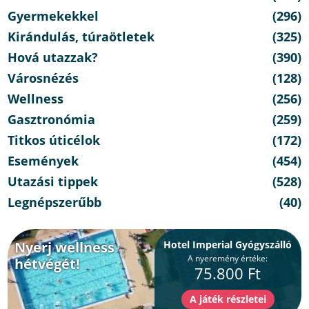
Gyermekekkel
(296)
Kirándulás, túraötletek
(325)
Hová utazzak?
(390)
Városnézés
(128)
Wellness
(256)
Gasztronómia
(259)
Titkos úticélok
(172)
Események
(454)
Utazási tippek
(528)
Legnépszerűbb
(40)
Nyerj wellness
Hotel Imperial Gyógyszálló
A nyeremény értéke:
hétvégét!
75.800 Ft