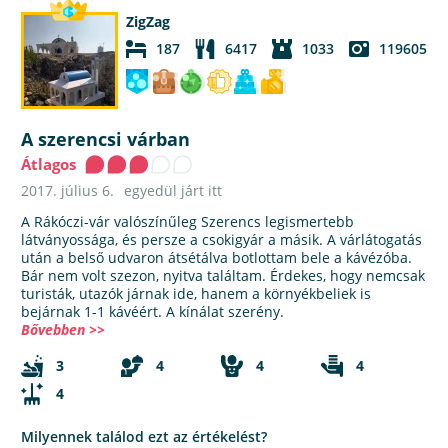
ZigZag
187
6417
1033
119605
A szerencsi várban
Átlagos
2017. július 6.
egyedül járt itt
A Rákóczi-vár valószínűleg Szerencs legismertebb
látványossága, és persze a csokigyár a másik. A várlátogatás
után a belső udvaron átsétálva botlottam bele a kávézóba.
Bár nem volt szezon, nyitva találtam. Érdekes, hogy nemcsak
turisták, utazók járnak ide, hanem a környékbeliek is
bejárnak 1-1 kávéért. A kínálat szerény.
Bővebben >>
3
4
4
4
4
Milyennek találod ezt az értékelést?