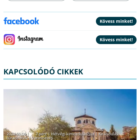
KAPCSOLÓDÓ CIKKEK
2024.09.06 |
7 perc
|
Hétvégi kimozduláshoz
|
Kirándulás,
túraötletek
|
Városnézés