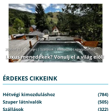
2026.07.21 |
7 perc
|
Szállások
|
Wellness
|
Legnépszerűbb
Luxus menedékek? Vonulj el a világ elől!
ÉRDEKES CIKKEINK
Hétvégi kimozduláshoz
(784)
Szuper látnivalók
(505)
Szállások
(322)