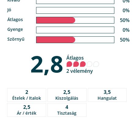
0%
Jó
0%
Átlagos
50%
Gyenge
0%
Szörnyű
50%
2,8
Átlagos
2 vélemény
2
2,5
3,5
Ételek / Italok
Kiszolgálás
Hangulat
2,5
4
Ár / érték
Tisztaság