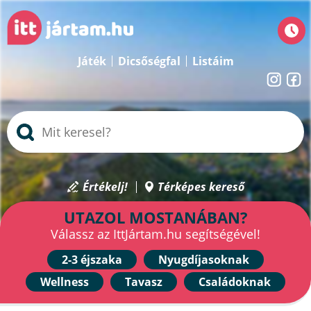
Játék
Dicsőségfal
Listáim
Értékelj!
Térképes kereső
UTAZOL MOSTANÁBAN?
Válassz az IttJártam.hu segítségével!
2-3 éjszaka
Nyugdíjasoknak
Wellness
Tavasz
Családoknak