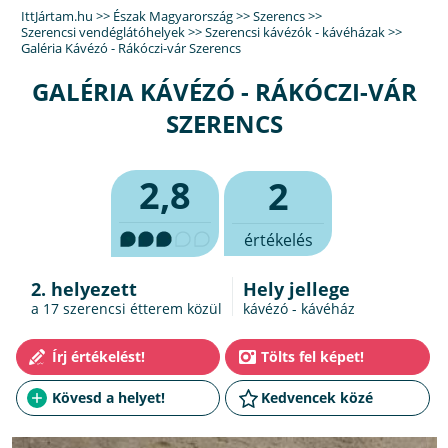
IttJártam.hu
>>
Észak Magyarország
>>
Szerencs
>>
Szerencsi vendéglátóhelyek
>>
Szerencsi kávézók - kávéházak
>>
Galéria Kávézó - Rákóczi-vár Szerencs
GALÉRIA KÁVÉZÓ - RÁKÓCZI-VÁR
SZERENCS
2,8
2
értékelés
2. helyezett
Hely jellege
a 17
szerencsi étterem
közül
kávézó - kávéház