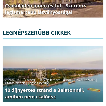
Csokoládén innen és túl – Szerencs
legismertebb látványosságai
LEGNÉPSZERŰBB CIKKEK
2026.07.14 |
8 perc
|
Hétvégi kimozduláshoz
|
Hová utazzak?
|
Utazási tippek
|
Legnépszerűbb
10 díjnyertes strand a Balatonnál,
amiben nem csalódsz