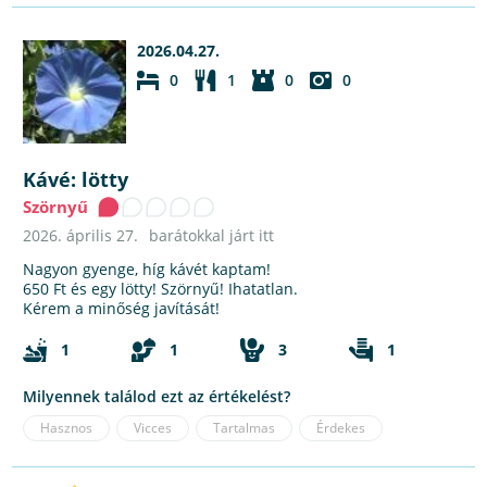
2026.04.27.
0
1
0
0
Kávé: lötty
Szörnyű
2026. április 27.
barátokkal járt itt
Nagyon gyenge, híg kávét kaptam!
650 Ft és egy lötty! Szörnyű! Ihatatlan.
Kérem a minőség javítását!
1
1
3
1
Milyennek találod ezt az értékelést?
Hasznos
Vicces
Tartalmas
Érdekes