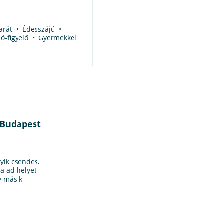
barát • Édesszájú •
ió-figyelő • Gyermekkel
 Budapest
yik csendes,
a ad helyet
y másik