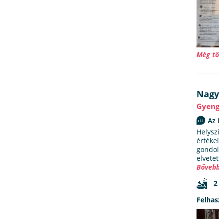
Még tö
Nag
Gyen
Az 
Helysz
értéke
gondolt
elvete
Bővebb
2
Felhas