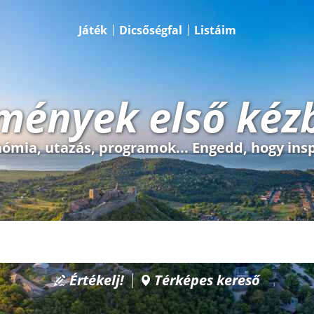
Játék
Dicsőségfal
Listáim
mények első kéz
ómia, utazás, programok... Engedd, hogy insp
Értékelj!
Térképes kereső