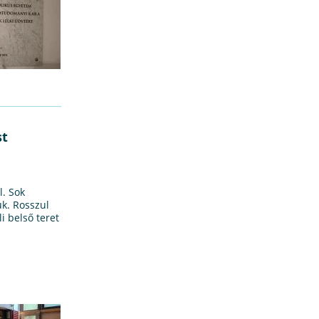
st
l. Sok
uk. Rosszul
i belső teret