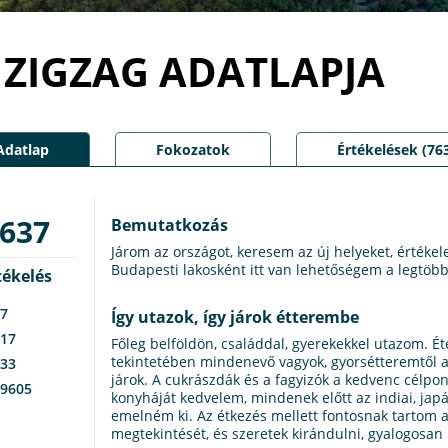
ZIGZAG ADATLAPJA
Adatlap
Fokozatok
Értékelések (76
637
Bemutatkozás
Járom az országot, keresem az új helyeket, értékele
Budapesti lakosként itt van lehetőségem a legtöbb 
tékelés
7
Így utazok, így járok étterembe
17
Főleg belföldön, családdal, gyerekekkel utazom. Ét
tekintetében mindenevő vagyok, gyorsétteremtől a 
33
járok. A cukrászdák és a fagyizók a kedvenc célpo
9605
konyháját kedvelem, mindenek előtt az indiai, japá
emelném ki. Az étkezés mellett fontosnak tartom 
megtekintését, és szeretek kirándulni, gyalogosan 