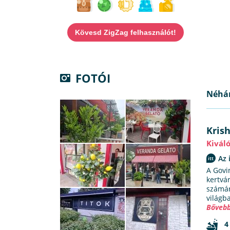
Kövesd ZigZag felhasználót!
FOTÓI
Néhán
Kris
Kivál
Az 
A Govi
kertvá
számár
világb
Bővebb
4