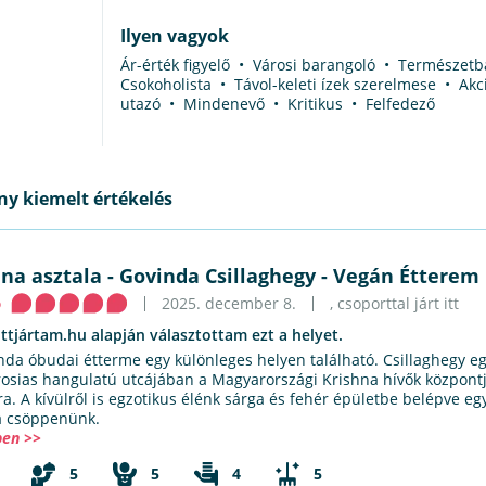
Ilyen vagyok
Ár-érték figyelő • Városi barangoló • Természet
Csokoholista • Távol-keleti ízek szerelmese • Akc
utazó • Mindenevő • Kritikus • Felfedező
y kiemelt értékelés
hna asztala
-
Govinda Csillaghegy - Vegán Étterem
ó
2025. december 8.
, csoporttal járt itt
ittjártam.hu alapján választottam ezt a helyet.
nda óbudai étterme egy különleges helyen található. Csillaghegy eg
rosias hangulatú utcájában a Magyarországi Krishna hívők központj
a. A kívülről is egzotikus élénk sárga és fehér épületbe belépve eg
a csöppenünk.
en >>
5
5
4
5