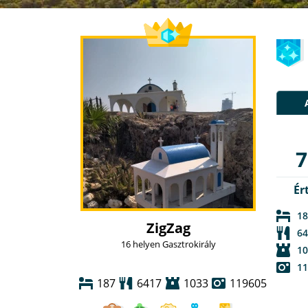
7
Ér
18
ZigZag
64
16 helyen Gasztrokirály
10
11
187
6417
1033
119605