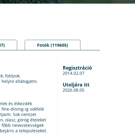
37)
Fotók (119605)
Regisztráció
2014.02.07
k, fotózok.
helyre ellátogatni.
Utoljára itt
2026.08.05
elek és étkezdék
fine-dining-ig sokfelé
ntjaim. Sok nemzet
n, olasz, görög ételeket
a főbb nevezetességek
bejárni a településeket.