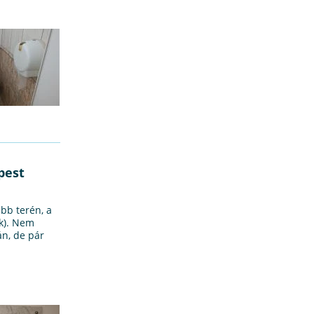
pest
ebb terén, a
ik). Nem
n, de pár