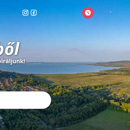
ből
iráljunk!