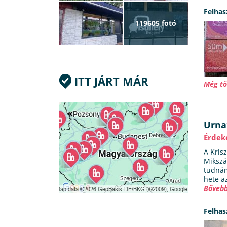
Felhas
119605 fotó
ITT JÁRT MÁR
Még tö
Urn
Érdek
A Krisz
Mikszá
tudnám
hete az
Bővebb
Felhas