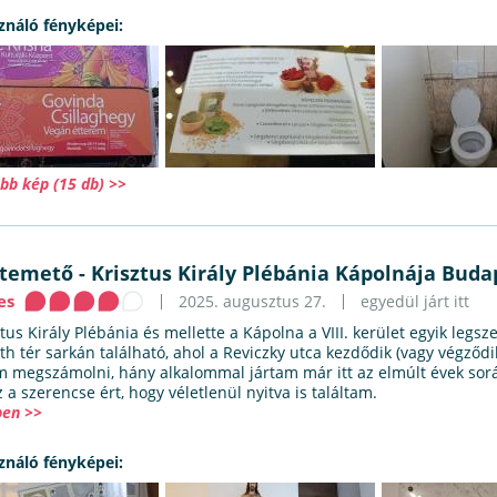
ználó fényképei:
bb kép (15 db) >>
atemető
-
Krisztus Király Plébánia Kápolnája Buda
es
2025. augusztus 27.
egyedül járt itt
tus Király Plébánia és mellette a Kápolna a VIII. kerület egyik legsz
th tér sarkán található, ahol a Reviczky utca kezdődik (vagy végződ
 megszámolni, hány alkalommal jártam már itt az elmúlt évek sorá
 a szerencse ért, hogy véletlenül nyitva is találtam.
en >>
ználó fényképei: