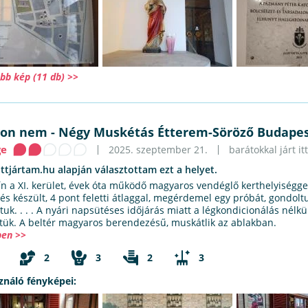
bb kép (11 db) >>
yon nem
-
Négy Muskétás Étterem-Söröző Budape
ge
2025. szeptember 21.
barátokkal járt itt
ittjártam.hu alapján választottam ezt a helyet.
ín a XI. kerület, évek óta működő magyaros vendéglő kerthelyiségge
lés készült, 4 pont feletti átlaggal, megérdemel egy próbát, gondolt
uk. . . . A nyári napsütéses időjárás miatt a légkondicionálás nélkül
ttük. A beltér magyaros berendezésű, muskátlik az ablakban.
en >>
2
3
2
3
ználó fényképei: