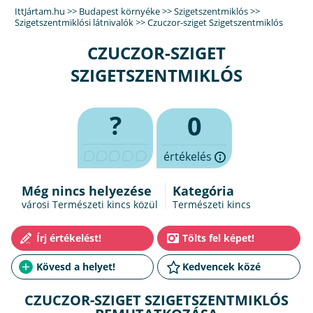
IttJártam.hu
>>
Budapest környéke
>>
Szigetszentmiklós
>>
Szigetszentmiklósi látnivalók
>>
Czuczor-sziget Szigetszentmiklós
CZUCZOR-SZIGET
SZIGETSZENTMIKLÓS
?
0
értékelés
Még nincs helyezése
Kategória
városi Természeti kincs közül
Természeti kincs
CZUCZOR-SZIGET SZIGETSZENTMIKLÓS