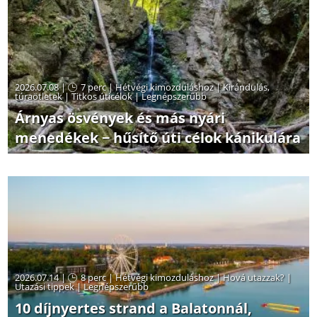
2026.07.08 |
7 perc
|
Hétvégi kimozduláshoz
|
Kirándulás,
túraötletek
|
Titkos úticélok
|
Legnépszerűbb
Árnyas ösvények és más nyári
menedékek − hűsítő úti célok kánikulára
2026.07.14 |
8 perc
|
Hétvégi kimozduláshoz
|
Hová utazzak?
|
Utazási tippek
|
Legnépszerűbb
10 díjnyertes strand a Balatonnál,