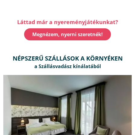
Láttad már a nyereményjátékunkat?
Megnézem, nyerni szeretnék!
NÉPSZERŰ SZÁLLÁSOK A KÖRNYÉKEN