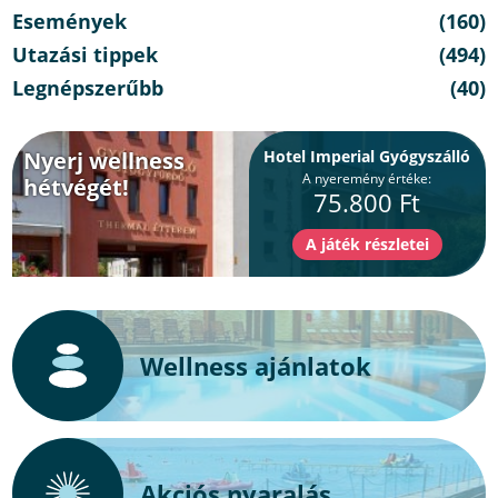
Események
(160)
Utazási tippek
(494)
Legnépszerűbb
(40)
Nyerj wellness
Hotel Imperial Gyógyszálló
A nyeremény értéke:
hétvégét!
75.800 Ft
Wellness ajánlatok
Akciós nyaralás