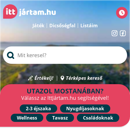
Játék
Dicsőségfal
Listáim
Értékelj!
Térképes kereső
UTAZOL MOSTANÁBAN?
Válassz az IttJártam.hu segítségével!
2-3 éjszaka
Nyugdíjasoknak
Wellness
Tavasz
Családoknak