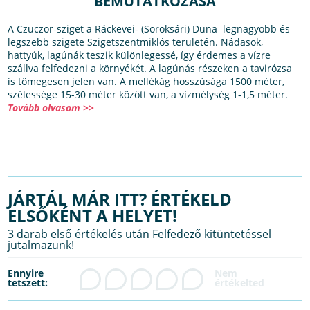
BEMUTATKOZÁSA
A Czuczor-sziget a Ráckevei- (Soroksári) Duna legnagyobb és
legszebb szigete Szigetszentmiklós területén. Nádasok,
hattyúk, lagúnák teszik különlegessé, így érdemes a vízre
szállva felfedezni a környékét. A lagúnás részeken a tavirózsa
is tömegesen jelen van. A mellékág hosszúsága 1500 méter,
szélessége 15-30 méter között van, a vízmélység 1-1,5 méter.
Tovább olvasom >>
JÁRTÁL MÁR ITT? ÉRTÉKELD
ELSŐKÉNT A HELYET!
3 darab első értékelés után Felfedező kitüntetéssel
jutalmazunk!
Ennyire
tetszett: