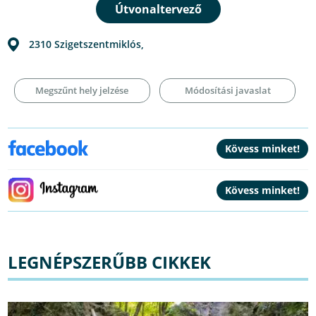
2310
Szigetszentmiklós
,
Megszűnt hely jelzése
Módosítási javaslat
LEGNÉPSZERŰBB CIKKEK