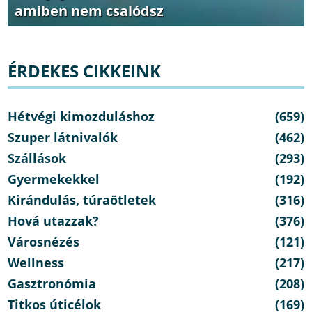
amiben nem csalódsz
ÉRDEKES CIKKEINK
Hétvégi kimozduláshoz
(659)
Szuper látnivalók
(462)
Szállások
(293)
Gyermekekkel
(192)
Kirándulás, túraötletek
(316)
Hová utazzak?
(376)
Városnézés
(121)
Wellness
(217)
Gasztronómia
(208)
Titkos úticélok
(169)