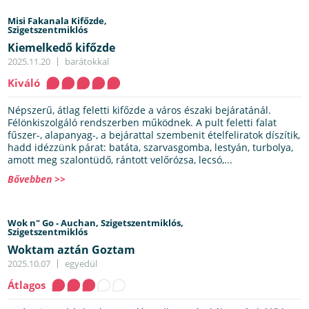
Misi Fakanala Kifőzde,
Szigetszentmiklós
Kiemelkedő kifőzde
2025.11.20
barátokkal
Kiváló
Népszerű, átlag feletti kifőzde a város északi bejáratánál.
Félönkiszolgáló rendszerben működnek. A pult feletti falat
fűszer-, alapanyag-, a bejárattal szembenit ételfeliratok díszítik,
hadd idézzünk párat: batáta, szarvasgomba, lestyán, turbolya,
amott meg szalontüdő, rántott velőrózsa, lecsó,...
Bővebben >>
Wok n" Go - Auchan, Szigetszentmiklós,
Szigetszentmiklós
Woktam aztán Goztam
2025.10.07
egyedül
Átlagos