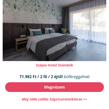
Szépia Hotel Zsámbék
71.982 Ft / 2 fő / 2 éjtől
büféreggelivel
Megnézem
Még több szállás Szigetszentmiklóson >>