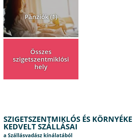
Panziók (1)
Összes
szigetszentmiklósi
hely
SZIGETSZENTMIKLÓS ÉS KÖRNYÉKE
KEDVELT SZÁLLÁSAI