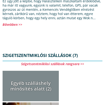
Ez úgy jött a képbe, hogy Halásztelken mászkáltam érdeklődve,
ha már itt vagyunk, együnk is valamit, telefon, GPS, pár vacak
gyroszos az út mentén, a Kemencés Vendéglőben elnézést
kérnek, zártkörű van, néztem, hogy hol van étterem, egyre
táguló körben, hogy egy hely enni, aztán mutat egy Wok n...
Bővebben >>
SZIGETSZENTMIKLÓSI SZÁLLÁSOK (7)
Szigetszentmiklósi szállások rangsora >>
Egyéb szálláshely
minősítés alatt (2)