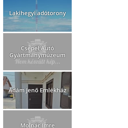
Lakihegyi adótorony
Csepel Autó
Gyártmánymúzeum
Ádám Jenő Emlékház
Molnár Imre