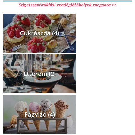
Szigetszentmiklósi vendéglátóhelyek rangsora >>
Cukrászda (4)
Étterem (2)
Fagyizó (4)