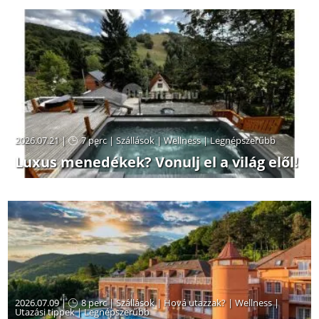
2026.07.21 |
7 perc
|
Szállások
|
Wellness
|
Legnépszerűbb
Luxus menedékek? Vonulj el a világ elől!
2026.07.09 |
8 perc
|
Szállások
|
Hová utazzak?
|
Wellness
|
Utazási tippek
|
Legnépszerűbb