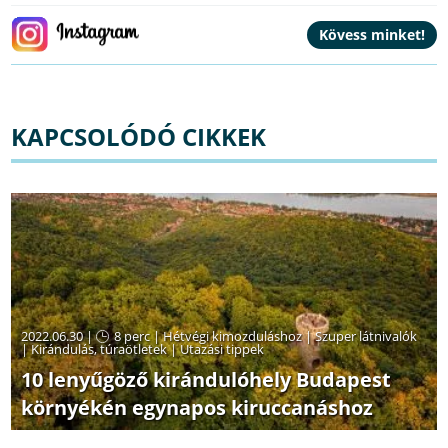
KAPCSOLÓDÓ CIKKEK
2022.06.30 |
8 perc
|
Hétvégi kimozduláshoz
|
Szuper látnivalók
|
Kirándulás, túraötletek
|
Utazási tippek
10 lenyűgöző kirándulóhely Budapest
környékén egynapos kiruccanáshoz