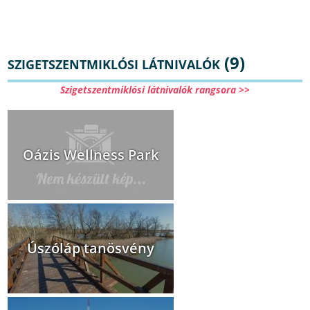
(9)
SZIGETSZENTMIKLÓSI LÁTNIVALÓK
Szigetszentmiklósi látnivalók rangsora >>
Oázis Wellness Park
Úszóláp tanösvény