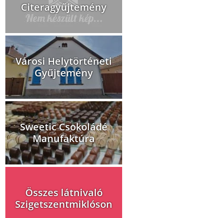
Citeragyűjtemény
Városi Helytörténeti
Gyűjtemény
Sweetic Csokoládé
Manufaktúra
Összes látnivaló
Szigetszentmiklóson