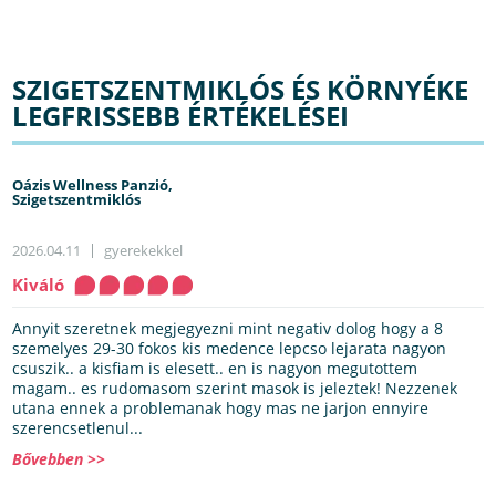
SZIGETSZENTMIKLÓS ÉS KÖRNYÉKE
LEGFRISSEBB ÉRTÉKELÉSEI
Oázis Wellness Panzió,
Szigetszentmiklós
2026.04.11
gyerekekkel
Kiváló
Annyit szeretnek megjegyezni mint negativ dolog hogy a 8
szemelyes 29-30 fokos kis medence lepcso lejarata nagyon
csuszik.. a kisfiam is elesett.. en is nagyon megutottem
magam.. es rudomasom szerint masok is jeleztek! Nezzenek
utana ennek a problemanak hogy mas ne jarjon ennyire
szerencsetlenul...
Bővebben >>