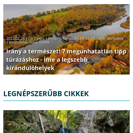
2022.02.24 |
7 perc
|
Hétvégi kimozduláshoz
|
Szuper látnivalók
|
Kirándulás, túraötletek
Irány a természet! 7 megunhatatlan tipp
túrázáshoz - Íme a legszebb
kirándulóhelyek
LEGNÉPSZERŰBB CIKKEK