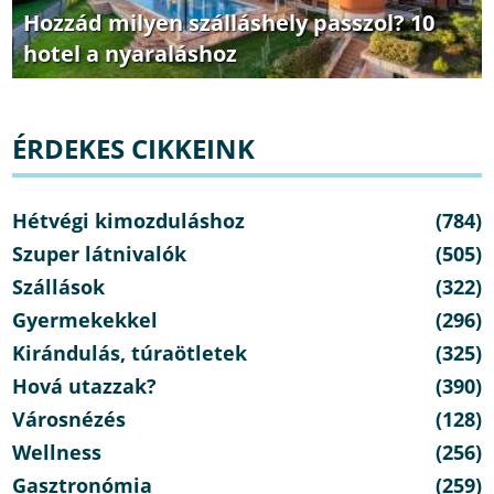
Hozzád milyen szálláshely passzol? 10
hotel a nyaraláshoz
ÉRDEKES CIKKEINK
Hétvégi kimozduláshoz
(784)
Szuper látnivalók
(505)
Szállások
(322)
Gyermekekkel
(296)
Kirándulás, túraötletek
(325)
Hová utazzak?
(390)
Városnézés
(128)
Wellness
(256)
Gasztronómia
(259)