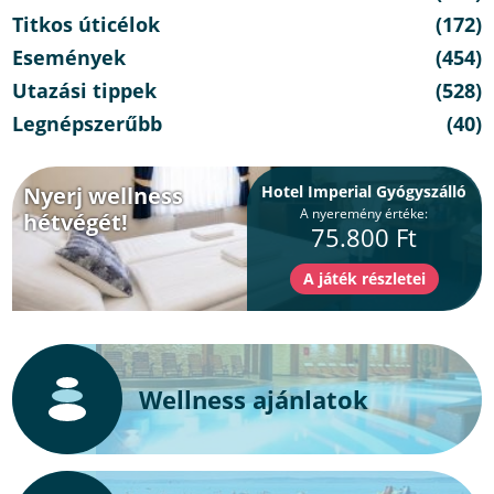
Titkos úticélok
(172)
Események
(454)
Utazási tippek
(528)
Legnépszerűbb
(40)
Nyerj wellness
Hotel Imperial Gyógyszálló
A nyeremény értéke:
hétvégét!
75.800 Ft
Wellness ajánlatok