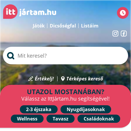
Játék
Dicsőségfal
Listáim
Értékelj!
Térképes kereső
UTAZOL MOSTANÁBAN?
Válassz az IttJártam.hu segítségével!
2-3 éjszaka
Nyugdíjasoknak
Wellness
Tavasz
Családoknak