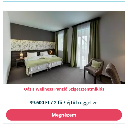
Oázis Wellness Panzió Szigetszentmiklós
39.600 Ft / 2 fő / éjtől
reggelivel
Megnézem