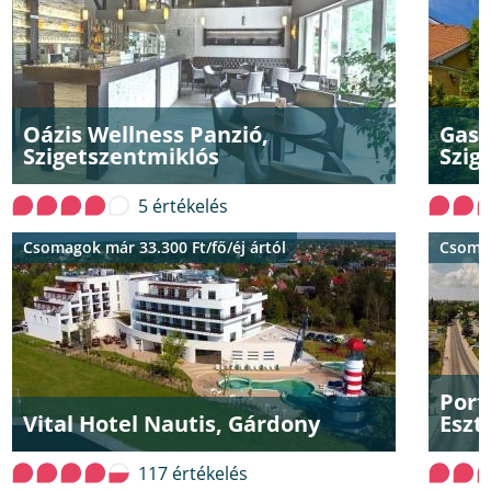
Oázis Wellness Panzió,
Gast
Szigetszentmiklós
Szig
5 értékelés
Csomagok már 33.300 Ft/fő/éj ártól
Csomag
Port
Vital Hotel Nautis, Gárdony
Eszt
117 értékelés