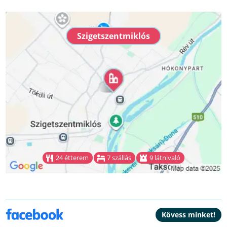
Szigetszentmiklós
24 étterem
7 szállás
9 látnivaló