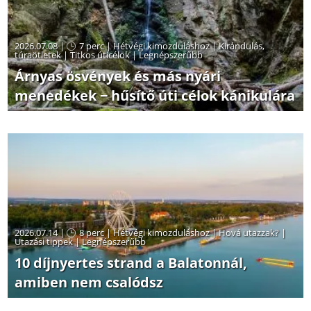
2026.07.08 |
7 perc
|
Hétvégi kimozduláshoz
|
Kirándulás,
túraötletek
|
Titkos úticélok
|
Legnépszerűbb
Árnyas ösvények és más nyári
menedékek − hűsítő úti célok kánikulára
2026.07.14 |
8 perc
|
Hétvégi kimozduláshoz
|
Hová utazzak?
|
Utazási tippek
|
Legnépszerűbb
10 díjnyertes strand a Balatonnál,
amiben nem csalódsz