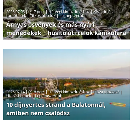
2026.07.08 |
7 perc
|
Hétvégi kimozduláshoz
|
Kirándulás,
túraötletek
|
Titkos úticélok
|
Legnépszerűbb
Árnyas ösvények és más nyári
menedékek − hűsítő úti célok kánikulára
2026.07.14 |
8 perc
|
Hétvégi kimozduláshoz
|
Hová utazzak?
|
Utazási tippek
|
Legnépszerűbb
10 díjnyertes strand a Balatonnál,
amiben nem csalódsz