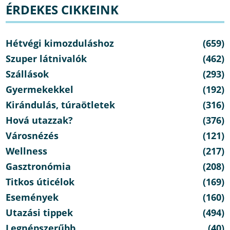
ÉRDEKES CIKKEINK
Hétvégi kimozduláshoz
(659)
Szuper látnivalók
(462)
Szállások
(293)
Gyermekekkel
(192)
Kirándulás, túraötletek
(316)
Hová utazzak?
(376)
Városnézés
(121)
Wellness
(217)
Gasztronómia
(208)
Titkos úticélok
(169)
Események
(160)
Utazási tippek
(494)
Legnépszerűbb
(40)