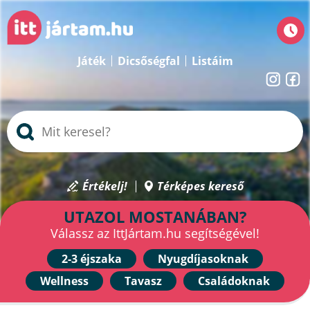
Játék
Dicsőségfal
Listáim
Értékelj!
Térképes kereső
UTAZOL MOSTANÁBAN?
Válassz az IttJártam.hu segítségével!
2-3 éjszaka
Nyugdíjasoknak
Wellness
Tavasz
Családoknak