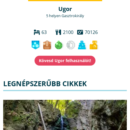
Ugor
5 helyen Gasztrokirály
63
2100
70126
LEGNÉPSZERŰBB CIKKEK