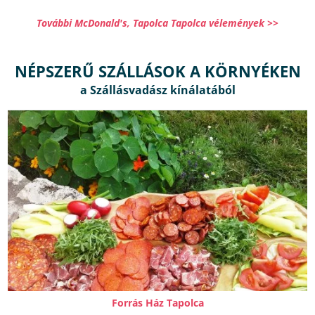
További McDonald's, Tapolca Tapolca vélemények >>
NÉPSZERŰ SZÁLLÁSOK A KÖRNYÉKEN
Forrás Ház Tapolca