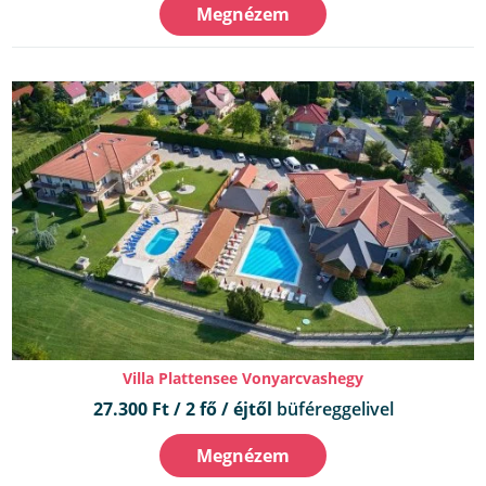
Megnézem
Villa Plattensee Vonyarcvashegy
27.300 Ft / 2 fő / éjtől
büféreggelivel
Megnézem