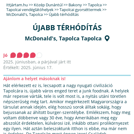
IttJártam.hu
>>
Közép Dunántúl
>>
Bakony
>>
Tapolca
>>
Tapolcai vendéglátóhelyek
>>
Tapolcai gyorséttermek
>>
McDonald's, Tapolca
>>
Újabb térhódítás
ÚJABB TÉRHÓDÍTÁS
McDonald's, Tapolca Tapolca
Jó
2025. júniusban, a párjával járt itt
Értékelt: 2025. június 17.
Ajánlom a helyet másoknak is!
Hát elérkezett ez is, lecsapott a nagy nyugati civilizáció
Tapolcára is, újabb város enged teret a junk foodnak. A helyiek
már repesve várták, tele is volt most is, a nyitás utáni töretlen
népszerűség még tart. Amikor megérkezett Magyarországra a
társulat annak idején, elég hosszú sorok álltak sokáig, hogy
bejussanak az áhított burger-szentélybe. Emlékszem, hogy meg
voltam döbbenve vagy 30 éve, hogy Amerikában meg egy
abszolút érdektelen, külvárosi izé, inkább ottani prolikörnyezet
egy ilyen. Hát aztán beleszoktunk itthon is ebbe, ma már nem
is érdekes. De Tapolcán most éppen igen! Családok,