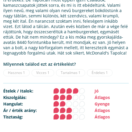
kamaszcsapatok jöttek sorra, és mi is itt ebédeltünk. Valami
ilyen nevű, meg valami olyan nevű burgereket bökdöstünk a
nagy táblán, semmi különös, két szendvics, valami krumpli,
meg két ital. Én narancsot szoktam inni, feleségem inkább
vizet. Ezt látod a tálcán. Azután evés közben de már a vége felé
rájöttünk, hogy összecseréltük a hamburgereket, egymásét
ettük. De hát nem mindegy? Ez a kis móka meg gyorskajálda-
avatás 8440 forintunkba került, mit mondjak, ez van. Jó helyen
van a bolt, a nagy körforgalom mellett, itt keresztezik egymást a
legnagyobb forgalmú utak. Hát sok sikert, McDonald's Tapolca!
Milyennek találod ezt az értékelést?
Hasznos
1
Vicces
1
Tartalmas
1
Érdekes
1
Ételek / Italok:
Jó
Kiszolgálás:
Átlagos
Hangulat:
Gyenge
Ár / érték arány:
Átlagos
Tisztaság:
Átlagos