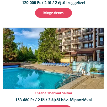
120.000 Ft / 2 fő / 2 éjtől
reggelivel
Megnézem
Ensana Thermal Sárvár
153.680 Ft / 2 fő / 3 éjtől
bőv. félpanzióval