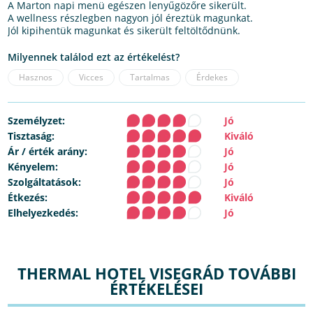
A Marton napi menü egészen lenyűgözőre sikerült.
A wellness részlegben nagyon jól éreztük magunkat.
Jól kipihentük magunkat és sikerült feltöltődnünk.
Milyennek találod ezt az értékelést?
Hasznos
Vicces
Tartalmas
Érdekes
Személyzet:
Jó
Tisztaság:
Kiváló
Ár / érték arány:
Jó
Kényelem:
Jó
Szolgáltatások:
Jó
Étkezés:
Kiváló
Elhelyezkedés:
Jó
THERMAL HOTEL VISEGRÁD TOVÁBBI
ÉRTÉKELÉSEI