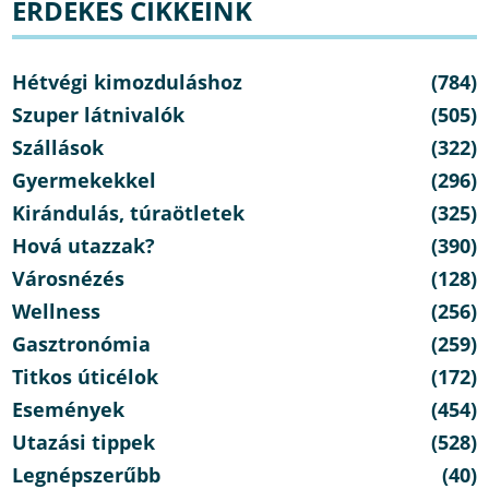
ÉRDEKES CIKKEINK
Hétvégi kimozduláshoz
(784)
Szuper látnivalók
(505)
Szállások
(322)
Gyermekekkel
(296)
Kirándulás, túraötletek
(325)
Hová utazzak?
(390)
Városnézés
(128)
Wellness
(256)
Gasztronómia
(259)
Titkos úticélok
(172)
Események
(454)
Utazási tippek
(528)
Legnépszerűbb
(40)