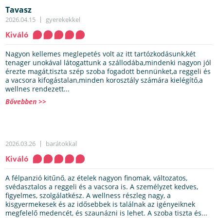
Tavasz
2026.04.15
gyerekekkel
Kiváló
Nagyon kellemes meglepetés volt az itt tartózkodásunk,két
tenager unokával látogattunk a szállodába,mindenki nagyon jól
érezte magát,tiszta szép szoba fogadott bennünket,a reggeli és
a vacsora kifogástalan,minden korosztály számára kielégítő,a
wellnes rendezett...
Bővebben >>
2026.03.26
barátokkal
Kiváló
A félpanzió kitűnő, az ételek nagyon finomak, változatos,
svédasztalos a reggeli és a vacsora is. A személyzet kedves,
figyelmes, szolgálatkész. A wellness részleg nagy, a
kisgyermekesek és az idősebbek is találnak az igényeiknek
megfelelő medencét, és szaunázni is lehet. A szoba tiszta és...