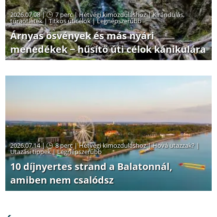
2026.07.08 |
7 perc
|
Hétvégi kimozduláshoz
|
Kirándulás,
túraötletek
|
Titkos úticélok
|
Legnépszerűbb
Árnyas ösvények és más nyári
menedékek − hűsítő úti célok kánikulára
2026.07.14 |
8 perc
|
Hétvégi kimozduláshoz
|
Hová utazzak?
|
Utazási tippek
|
Legnépszerűbb
10 díjnyertes strand a Balatonnál,
amiben nem csalódsz