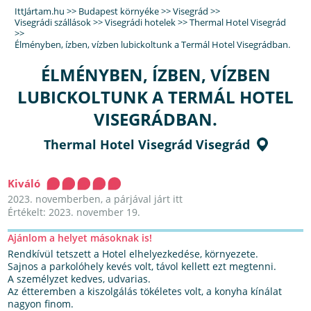
IttJártam.hu
>>
Budapest környéke
>>
Visegrád
>>
Visegrádi szállások
>>
Visegrádi hotelek
>>
Thermal Hotel Visegrád
>>
Élményben, ízben, vízben lubickoltunk a Termál Hotel Visegrádban.
ÉLMÉNYBEN, ÍZBEN, VÍZBEN
LUBICKOLTUNK A TERMÁL HOTEL
VISEGRÁDBAN.
Thermal Hotel Visegrád Visegrád
Kiváló
2023. novemberben, a párjával járt itt
Értékelt: 2023. november 19.
Ajánlom a helyet másoknak is!
Rendkívül tetszett a Hotel elhelyezkedése, környezete.
Sajnos a parkolóhely kevés volt, távol kellett ezt megtenni.
A személyzet kedves, udvarias.
Az étteremben a kiszolgálás tökéletes volt, a konyha kínálat
nagyon finom.