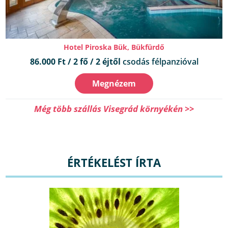
Hotel Piroska Bük, Bükfürdő
86.000 Ft / 2 fő / 2 éjtől
csodás félpanzióval
Megnézem
Még több szállás Visegrád környékén >>
ÉRTÉKELÉST ÍRTA