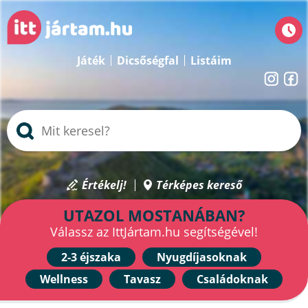
Játék
Dicsőségfal
Listáim
Értékelj!
Térképes kereső
UTAZOL MOSTANÁBAN?
Válassz az IttJártam.hu segítségével!
2-3 éjszaka
Nyugdíjasoknak
Wellness
Tavasz
Családoknak