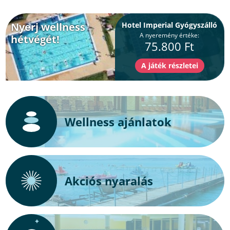
Nyerj wellness
Hotel Imperial Gyógyszálló
A nyeremény értéke:
hétvégét!
75.800 Ft
Wellness ajánlatok
Akciós nyaralás