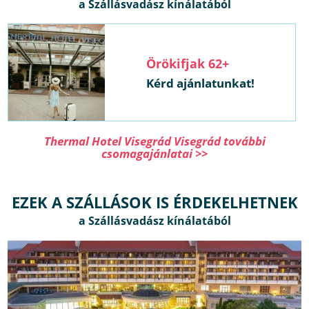
Örökifjak 62+
Kérd ajánlatunkat!
Thermal Hotel Visegrád Visegrád további
csomagajánlatai >>
EZEK A SZÁLLÁSOK IS ÉRDEKELHETNEK