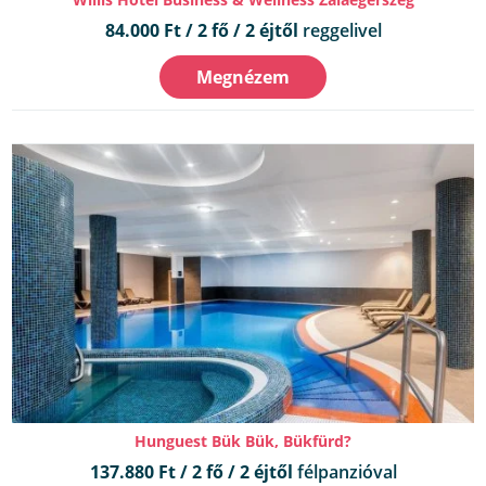
84.000 Ft / 2 fő / 2 éjtől
reggelivel
Megnézem
Hunguest Bük Bük, Bükfürd?
137.880 Ft / 2 fő / 2 éjtől
félpanzióval