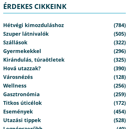
ÉRDEKES CIKKEINK
Hétvégi kimozduláshoz
(784)
Szuper látnivalók
(505)
Szállások
(322)
Gyermekekkel
(296)
Kirándulás, túraötletek
(325)
Hová utazzak?
(390)
Városnézés
(128)
Wellness
(256)
Gasztronómia
(259)
Titkos úticélok
(172)
Események
(454)
Utazási tippek
(528)
Legnépszerűbb
(40)