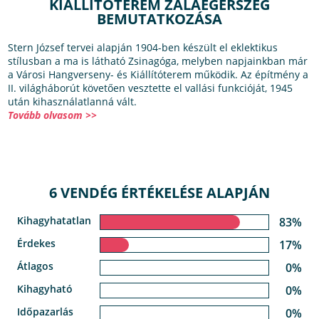
KIÁLLÍTÓTEREM ZALAEGERSZEG
BEMUTATKOZÁSA
Stern József tervei alapján 1904-ben készült el eklektikus
stílusban a ma is látható Zsinagóga, melyben napjainkban már
a Városi Hangverseny- és Kiállítóterem működik. Az építmény a
II. világháborút követően vesztette el vallási funkcióját, 1945
után kihasználatlanná vált.
Tovább olvasom >>
6 VENDÉG ÉRTÉKELÉSE ALAPJÁN
Kihagyhatatlan
83%
Érdekes
17%
Átlagos
0%
Kihagyható
0%
Időpazarlás
0%