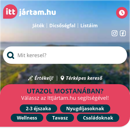
Játék
Dicsőségfal
Listáim
Értékelj!
Térképes kereső
UTAZOL MOSTANÁBAN?
Válassz az IttJártam.hu segítségével!
2-3 éjszaka
Nyugdíjasoknak
Wellness
Tavasz
Családoknak