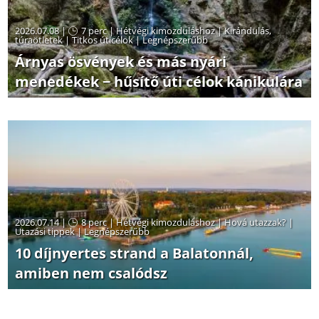
2026.07.08 |
7 perc
|
Hétvégi kimozduláshoz
|
Kirándulás,
túraötletek
|
Titkos úticélok
|
Legnépszerűbb
Árnyas ösvények és más nyári
menedékek − hűsítő úti célok kánikulára
2026.07.14 |
8 perc
|
Hétvégi kimozduláshoz
|
Hová utazzak?
|
Utazási tippek
|
Legnépszerűbb
10 díjnyertes strand a Balatonnál,
amiben nem csalódsz