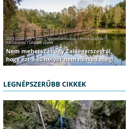
2023.11.03 |
7 perc
|
Szuper látnivalók
|
Hová utazzak?
|
Városnézés
|
Utazási tippek
Nem mehetsz el úgy Zalaegerszegről,
hogy ezt a 10 helyet nem nézted meg!
LEGNÉPSZERŰBB CIKKEK