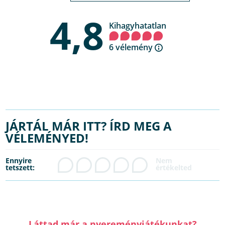
4,8
Kihagyhatatlan
6 vélemény
JÁRTÁL MÁR ITT? ÍRD MEG A
VÉLEMÉNYED!
Ennyire
tetszett:
Láttad már a nyereményjátékunkat?