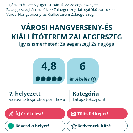
IttJártam.hu
>>
Nyugat Dunántúl
>>
Zalaegerszeg
>>
Zalaegerszegi látnivalók
>>
Zalaegerszegi látogatóköpontok
>>
Városi Hangverseny-és Kiállítóterem Zalaegerszeg
VÁROSI HANGVERSENY-ÉS
KIÁLLÍTÓTEREM ZALAEGERSZEG
Így is ismerheted:
Zalaegerszegi Zsinagóga
4,8
6
értékelés
7. helyezett
Kategória
városi Látogatóközpont közül
Látogatóközpont