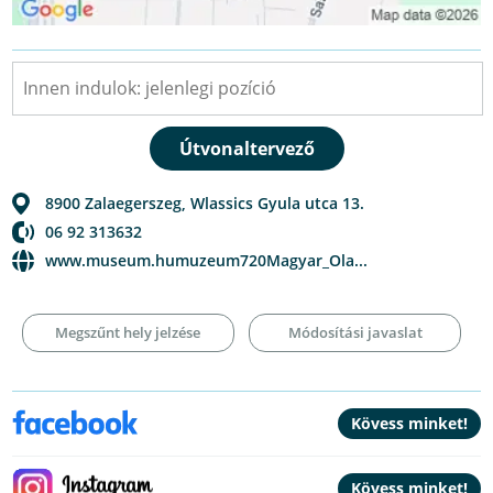
8900
Zalaegerszeg
,
Wlassics Gyula utca 13.
06 92 313632
www.museum.humuzeum720Magyar_Ola...
Megszűnt hely jelzése
Módosítási javaslat