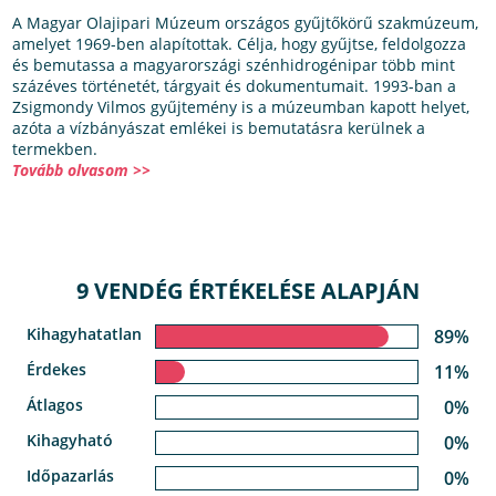
A Magyar Olajipari Múzeum országos gyűjtőkörű szakmúzeum,
amelyet 1969-ben alapítottak. Célja, hogy gyűjtse, feldolgozza
és bemutassa a magyarországi szénhidrogénipar több mint
százéves történetét, tárgyait és dokumentumait. 1993-ban a
Zsigmondy Vilmos gyűjtemény is a múzeumban kapott helyet,
azóta a vízbányászat emlékei is bemutatásra kerülnek a
termekben.
Tovább olvasom >>
9 VENDÉG ÉRTÉKELÉSE ALAPJÁN
Kihagyhatatlan
89%
Érdekes
11%
Átlagos
0%
Kihagyható
0%
Időpazarlás
0%