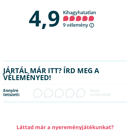
4,9
Kihagyhatatlan
9 vélemény
JÁRTÁL MÁR ITT? ÍRD MEG A
VÉLEMÉNYED!
Ennyire
tetszett:
Láttad már a nyereményjátékunkat?