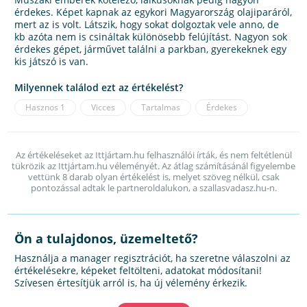
érdekes. Képet kapnak az egykori Magyarország olajiparáról,
mert az is volt. Látszik, hogy sokat dolgoztak vele anno, de
kb azóta nem is csináltak különösebb felújítást. Nagyon sok
érdekes gépet, járművet találni a parkban, gyerekeknek egy
kis játszó is van.
Milyennek találod ezt az értékelést?
Hasznos
1
Vicces
Tartalmas
Érdekes
Az értékeléseket az Ittjártam.hu felhasználói írták, és nem feltétlenül
tükrözik az Ittjártam.hu véleményét. Az átlag számításánál figyelembe
vettünk 8 darab olyan értékelést is, melyet szöveg nélkül, csak
pontozással adtak le partneroldalukon, a szallasvadasz.hu-n.
Ön a tulajdonos, üzemeltető?
Használja a manager regisztrációt, ha szeretne válaszolni az
értékelésekre, képeket feltölteni, adatokat módosítani!
Szívesen értesítjük arról is, ha új vélemény érkezik.