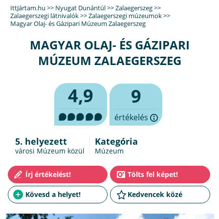
IttJártam.hu
>>
Nyugat Dunántúl
>>
Zalaegerszeg
>>
Zalaegerszegi látnivalók
>>
Zalaegerszegi múzeumok
>>
Magyar Olaj- és Gázipari Múzeum Zalaegerszeg
MAGYAR OLAJ- ÉS GÁZIPARI
MÚZEUM ZALAEGERSZEG
4,9
9
értékelés
5. helyezett
Kategória
városi Múzeum közül
Múzeum