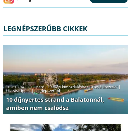
LEGNÉPSZERŰBB CIKKEK
2026.07.14 |
8 perc
|
Hétvégi kimozduláshoz
|
Hová utazzak?
|
Utazási tippek
|
Legnépszerűbb
10 díjnyertes strand a Balatonnál,
amiben nem csalódsz