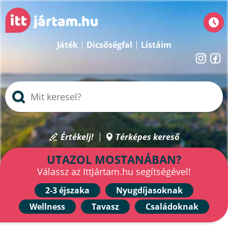
Játék
Dicsőségfal
Listáim
Értékelj!
Térképes kereső
UTAZOL MOSTANÁBAN?
Válassz az IttJártam.hu segítségével!
2-3 éjszaka
Nyugdíjasoknak
Wellness
Tavasz
Családoknak