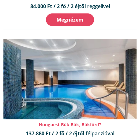
84.000 Ft / 2 fő / 2 éjtől
reggelivel
Megnézem
Hunguest Bük Bük, Bükfürd?
137.880 Ft / 2 fő / 2 éjtől
félpanzióval