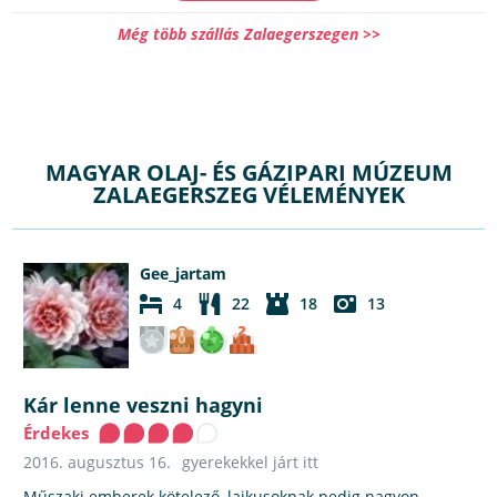
Még több szállás Zalaegerszegen >>
MAGYAR OLAJ- ÉS GÁZIPARI MÚZEUM
ZALAEGERSZEG VÉLEMÉNYEK
Gee_jartam
4
22
18
13
Kár lenne veszni hagyni
Érdekes
2016. augusztus 16.
gyerekekkel járt itt
Műszaki emberek kötelező, laikusoknak pedig nagyon