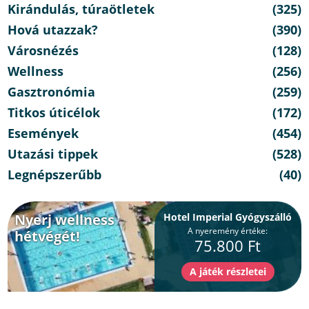
Kirándulás, túraötletek
(325)
Hová utazzak?
(390)
Városnézés
(128)
Wellness
(256)
Gasztronómia
(259)
Titkos úticélok
(172)
Események
(454)
Utazási tippek
(528)
Legnépszerűbb
(40)
Nyerj wellness
Hotel Imperial Gyógyszálló
A nyeremény értéke:
hétvégét!
75.800 Ft