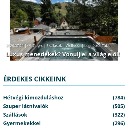
2026.07.21 |
7 perc
|
Szállások
|
Wellness
|
Legnépszerűbb
Luxus menedékek? Vonulj el a világ elől!
ÉRDEKES CIKKEINK
Hétvégi kimozduláshoz
(784)
Szuper látnivalók
(505)
Szállások
(322)
Gyermekekkel
(296)