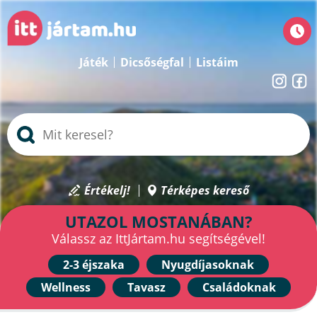
Játék
Dicsőségfal
Listáim
Értékelj!
Térképes kereső
UTAZOL MOSTANÁBAN?
Válassz az IttJártam.hu segítségével!
2-3 éjszaka
Nyugdíjasoknak
Wellness
Tavasz
Családoknak