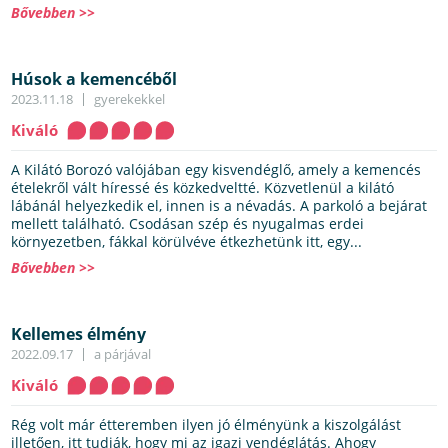
Bővebben >>
Húsok a kemencéből
2023.11.18
gyerekekkel
Kiváló
A Kilátó Borozó valójában egy kisvendéglő, amely a kemencés
ételekről vált híressé és közkedveltté. Közvetlenül a kilátó
lábánál helyezkedik el, innen is a névadás. A parkoló a bejárat
mellett található. Csodásan szép és nyugalmas erdei
környezetben, fákkal körülvéve étkezhetünk itt, egy...
Bővebben >>
Kellemes élmény
2022.09.17
a párjával
Kiváló
Rég volt már étteremben ilyen jó élményünk a kiszolgálást
illetően, itt tudják, hogy mi az igazi vendéglátás. Ahogy