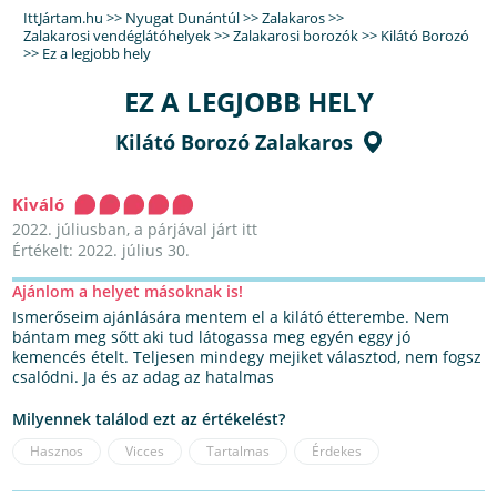
IttJártam.hu
>>
Nyugat Dunántúl
>>
Zalakaros
>>
Zalakarosi vendéglátóhelyek
>>
Zalakarosi borozók
>>
Kilátó Borozó
>>
Ez a legjobb hely
EZ A LEGJOBB HELY
Kilátó Borozó Zalakaros
Kiváló
2022. júliusban, a párjával járt itt
Értékelt: 2022. július 30.
Ajánlom a helyet másoknak is!
Ismerőseim ajánlására mentem el a kilátó étterembe. Nem
bántam meg sőtt aki tud látogassa meg egyén eggy jó
kemencés ételt. Teljesen mindegy mejiket választod, nem fogsz
csalódni. Ja és az adag az hatalmas
Milyennek találod ezt az értékelést?
Hasznos
Vicces
Tartalmas
Érdekes