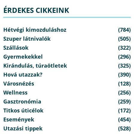
ÉRDEKES CIKKEINK
Hétvégi kimozduláshoz
(784)
Szuper látnivalók
(505)
Szállások
(322)
Gyermekekkel
(296)
Kirándulás, túraötletek
(325)
Hová utazzak?
(390)
Városnézés
(128)
Wellness
(256)
Gasztronómia
(259)
Titkos úticélok
(172)
Események
(454)
Utazási tippek
(528)