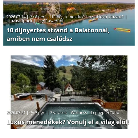
2026.07.14 |
8 perc
|
Hétvégi kimozduláshoz
|
Hová utazzak?
|
Utazási tippek
|
Legnépszerűbb
10 díjnyertes strand a Balatonnál,
amiben nem csalódsz
2026.07.21 |
7 perc
|
Szállások
|
Wellness
|
Legnépszerűbb
Luxus menedékek? Vonulj el a világ elől!