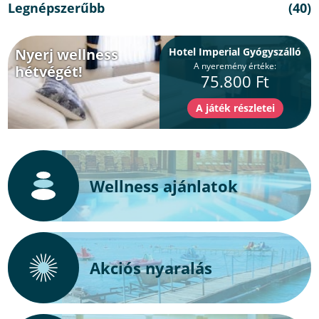
Legnépszerűbb
(40)
Nyerj wellness
Hotel Imperial Gyógyszálló
A nyeremény értéke:
hétvégét!
75.800 Ft
Wellness ajánlatok
Akciós nyaralás