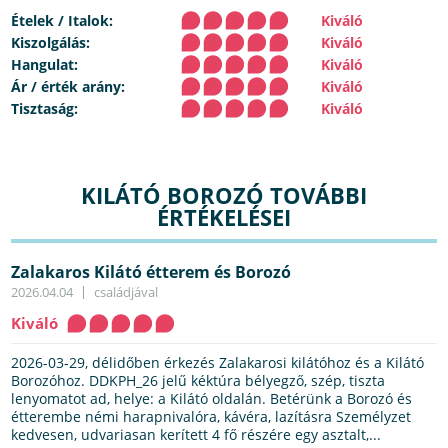
Ételek / Italok:
Kiváló
Kiszolgálás:
Kiváló
Hangulat:
Kiváló
Ár / érték arány:
Kiváló
Tisztaság:
Kiváló
KILÁTÓ BOROZÓ TOVÁBBI
ÉRTÉKELÉSEI
Zalakaros Kilátó étterem és Borozó
2026.04.04
családjával
Kiváló
2026-03-29, délidőben érkezés Zalakarosi kilátóhoz és a Kilátó
Borozóhoz. DDKPH_26 jelű kéktúra bélyegző, szép, tiszta
lenyomatot ad, helye: a Kilátó oldalán. Betérünk a Borozó és
étterembe némi harapnivalóra, kávéra, lazításra Személyzet
kedvesen, udvariasan kerített 4 fő részére egy asztalt,...