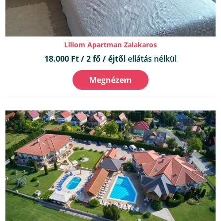
Liliom Apartman Zalakaros
18.000 Ft / 2 fő / éjtől
ellátás nélkül
Megnézem