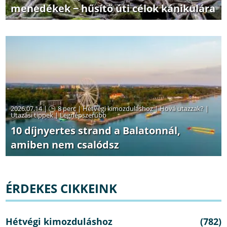
menedékek − hűsítő úti célok kánikulára
2026.07.14 |
8 perc
|
Hétvégi kimozduláshoz
|
Hová utazzak?
|
Utazási tippek
|
Legnépszerűbb
10 díjnyertes strand a Balatonnál,
amiben nem csalódsz
ÉRDEKES CIKKEINK
Hétvégi kimozduláshoz
(782)