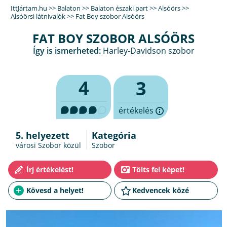
IttJártam.hu
>>
Balaton
>>
Balaton északi part
>>
Alsóörs
>>
Alsóörsi látnivalók
>>
Fat Boy szobor Alsóörs
FAT BOY SZOBOR ALSÓÖRS
Így is ismerheted:
Harley-Davidson szobor
4
3
értékelés
5. helyezett
Kategória
városi Szobor közül
Szobor