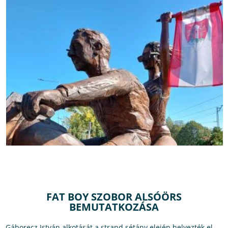
FAT BOY SZOBOR ALSÓÖRS
BEMUTATKOZÁSA
Gáborecz István alkotását a strand sétány elején helyezték el