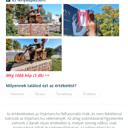
Még több kép (3 db) >>
Milyennek találod ezt az értékelést?
Hasznos
Vicces
Tartalmas
Érdekes
Az értékeléseket az Ittjártam.hu felhasználói írták, és nem feltétlenül
tükrözik az Ittjártam.hu véleményét. Az átlag számításánál figyelembe
vettünk 2 darab olyan értékelést is, melyet szöveg nélkül, csak
pontozással adtak le partneroldalukon, a szallasvadasz.hu-n.