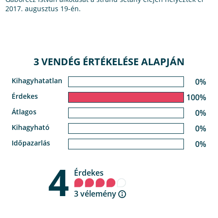
2017. augusztus 19-én.
3 VENDÉG ÉRTÉKELÉSE ALAPJÁN
Kihagyhatatlan
0%
Érdekes
100%
Átlagos
0%
Kihagyható
0%
Időpazarlás
0%
4
Érdekes
3 vélemény