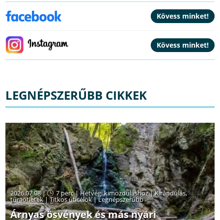
LEGNÉPSZERŰBB CIKKEK
2026.07.08 |
7 perc
|
Hétvégi kimozduláshoz
|
Kirándulás,
túraötletek
|
Titkos úticélok
|
Legnépszerűbb
Árnyas ösvények és más nyári