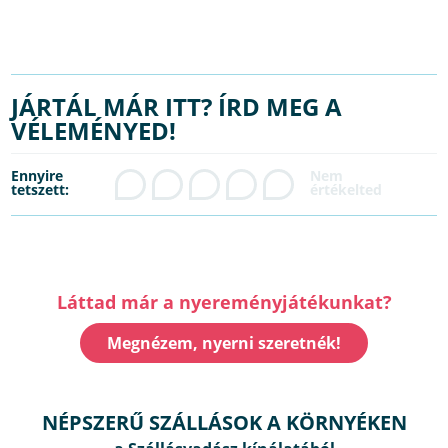
JÁRTÁL MÁR ITT? ÍRD MEG A
VÉLEMÉNYED!
Ennyire
tetszett:
Láttad már a nyereményjátékunkat?
Megnézem, nyerni szeretnék!
NÉPSZERŰ SZÁLLÁSOK A KÖRNYÉKEN