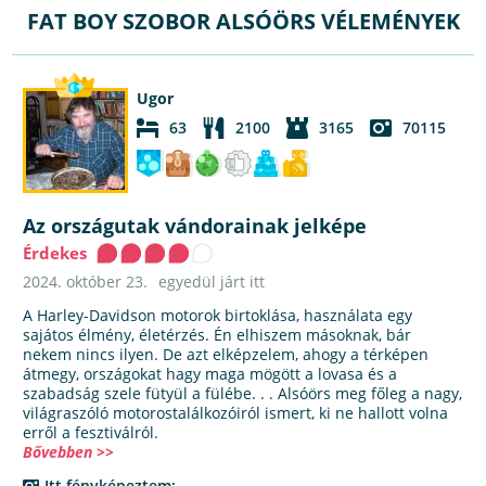
FAT BOY SZOBOR ALSÓÖRS VÉLEMÉNYEK
Ugor
63
2100
3165
70115
Az országutak vándorainak jelképe
Érdekes
2024. október 23.
egyedül járt itt
A Harley-Davidson motorok birtoklása, használata egy
sajátos élmény, életérzés. Én elhiszem másoknak, bár
nekem nincs ilyen. De azt elképzelem, ahogy a térképen
átmegy, országokat hagy maga mögött a lovasa és a
szabadság szele fütyül a fülébe. . . Alsóörs meg főleg a nagy,
világraszóló motorostalálkozóiról ismert, ki ne hallott volna
erről a fesztiválról.
Bővebben >>
Itt fényképeztem: