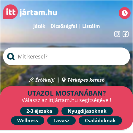
Játék
Dicsőségfal
Listáim
Értékelj!
Térképes kereső
UTAZOL MOSTANÁBAN?
Válassz az IttJártam.hu segítségével!
2-3 éjszaka
Nyugdíjasoknak
Wellness
Tavasz
Családoknak