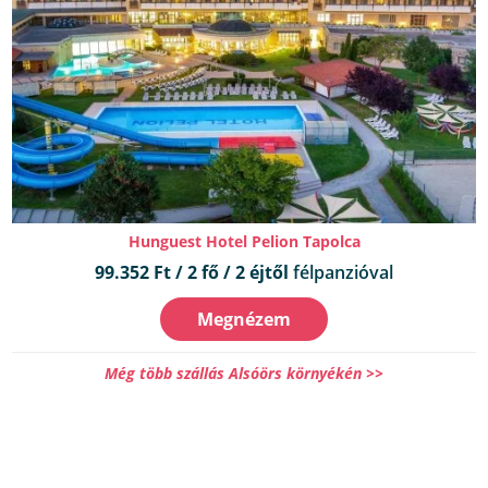
Hunguest Hotel Pelion Tapolca
99.352 Ft / 2 fő / 2 éjtől
félpanzióval
Megnézem
Még több szállás Alsóörs környékén >>