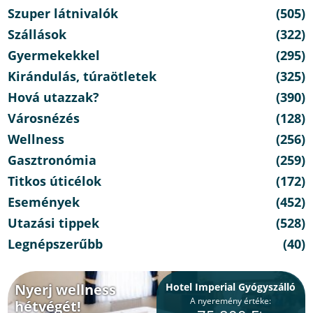
Szuper látnivalók
(505)
Szállások
(322)
Gyermekekkel
(295)
Kirándulás, túraötletek
(325)
Hová utazzak?
(390)
Városnézés
(128)
Wellness
(256)
Gasztronómia
(259)
Titkos úticélok
(172)
Események
(452)
Utazási tippek
(528)
Legnépszerűbb
(40)
Nyerj wellness
Hotel Imperial Gyógyszálló
A nyeremény értéke:
hétvégét!