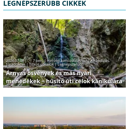
LEGNÉPSZERŰBB CIKKEK
2026.07.08 |
7 perc
|
Hétvégi kimozduláshoz
|
Kirándulás,
túraötletek
|
Titkos úticélok
|
Legnépszerűbb
Árnyas ösvények és más nyári
menedékek − hűsítő úti célok kánikulára