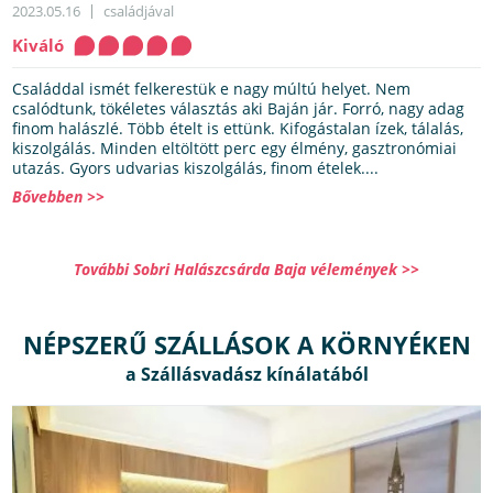
2023.05.16
családjával
Kiváló
Családdal ismét felkerestük e nagy múltú helyet. Nem
csalódtunk, tökéletes választás aki Baján jár. Forró, nagy adag
finom halászlé. Több ételt is ettünk. Kifogástalan ízek, tálalás,
kiszolgálás. Minden eltöltött perc egy élmény, gasztronómiai
utazás. Gyors udvarias kiszolgálás, finom ételek....
Bővebben >>
További Sobri Halászcsárda Baja vélemények >>
NÉPSZERŰ SZÁLLÁSOK A KÖRNYÉKEN