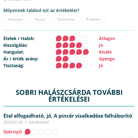
Milyennek találod ezt az értékelést?
Hasznos
Vicces
Tartalmas
Érdekes
Ételek / Italok:
Átlagos
Kiszolgálás:
Jó
Hangulat:
Kiváló
Ár / érték arány:
Gyenge
Tisztaság:
Jó
SOBRI HALÁSZCSÁRDA TOVÁBBI
ÉRTÉKELÉSEI
Étel elfogadható, jó. A pincér viselkedése felháborító
!
2024.01.30
barátokkal
Szörnyű