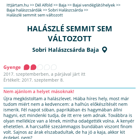
IttJártam.hu
>>
Dél Alföld
>>
Baja
>>
Bajai vendéglátóhelyek
>>
Bajai halászcsárdák
>>
Sobri Halászcsárda
>>
Halászlé semmit sem változott
HALÁSZLÉ SEMMIT SEM
VÁLTOZOTT
Sobri Halászcsárda Baja
Gyenge
2017. szeptemberben, a párjával járt itt
Értékelt: 2017. szeptember 8.
Nem ajánlom a helyet másoknak!
Újra megkóstoltam a halászlevet. Hiába híres hely, most már
tudom miért nem a kedvencem: a halhús előkészítését nem
ismerik. Fél napot sóban, paprikában és hagymában állni
hagyni, ezt mindenki tudja, de itt erre sem adnak. Továbbra is
olyan mellékíze van a lének, mintha odaégették volna. A kenyér
ehetetlen. A harcsafilé szezámmagos bundában viszont finom
volt. Sajnos az árak elszabadultak, de ha jó a kaja, akkor kit
érdekel, nem?