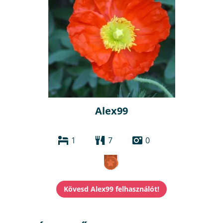
Alex99
1
7
0