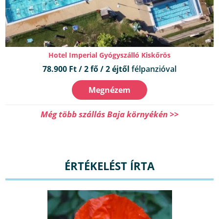
Hotel Imperial Gyógyszálló Kiskőrös
78.900 Ft / 2 fő / 2 éjtől
félpanzióval
Megnézem
Még több szállás Baja környékén >>
ÉRTÉKELÉST ÍRTA