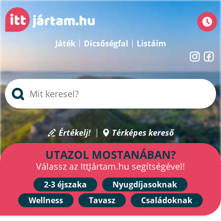
Játék
Dicsőségfal
Listáim
Értékelj!
Térképes kereső
UTAZOL MOSTANÁBAN?
Válassz az IttJártam.hu segítségével!
2-3 éjszaka
Nyugdíjasoknak
Wellness
Tavasz
Családoknak