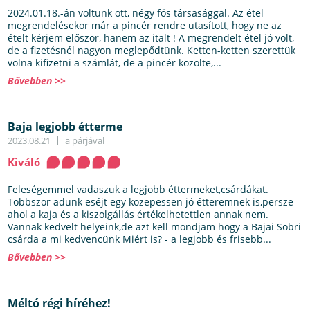
2024.01.18.-án voltunk ott, négy fős társasággal. Az étel
megrendelésekor már a pincér rendre utasított, hogy ne az
ételt kérjem először, hanem az italt ! A megrendelt étel jó volt,
de a fizetésnél nagyon meglepődtünk. Ketten-ketten szerettük
volna kifizetni a számlát, de a pincér közölte,...
Bővebben >>
Baja legjobb étterme
2023.08.21
a párjával
Kiváló
Feleségemmel vadaszuk a legjobb éttermeket,csárdákat.
Többször adunk eséjt egy közepessen jó étteremnek is,persze
ahol a kaja és a kiszolgállás értékelhetettlen annak nem.
Vannak kedvelt helyeink,de azt kell mondjam hogy a Bajai Sobri
csárda a mi kedvencünk Miért is? - a legjobb és frisebb...
Bővebben >>
Méltó régi híréhez!