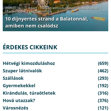
2026.07.14 |
8 perc
|
Hétvégi kimozduláshoz
|
Hová utazzak?
|
Utazási tippek
|
Legnépszerűbb
10 díjnyertes strand a Balatonnál,
amiben nem csalódsz
ÉRDEKES CIKKEINK
Hétvégi kimozduláshoz
(659)
Szuper látnivalók
(462)
Szállások
(293)
Gyermekekkel
(192)
Kirándulás, túraötletek
(316)
Hová utazzak?
(376)
Városnézés
(121)