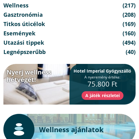
Wellness
(217)
Gasztronómia
(208)
Titkos úticélok
(169)
Események
(160)
Utazási tippek
(494)
Legnépszerűbb
(40)
Nyerj wellness
Hotel Imperial Gyógyszálló
A nyeremény értéke:
hétvégét!
75.800 Ft
Wellness ajánlatok