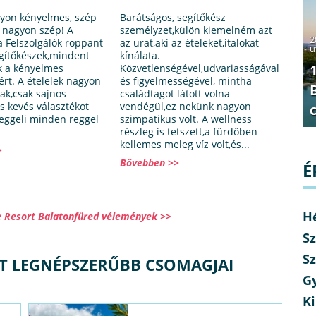
yon kényelmes, szép
Barátságos, segítőkész
l nagyon szép! A
személyzet,külön kiemelném azt
2
a Felszolgálók roppant
az urat,aki az ételeket,italokat
u
gítőkészek,mindent
kínálata.
k a kényelmes
Közvetlenségével,udvariasságával
rt. A ételelek nagyon
és figyelmességével, mintha
tak,csak sajnos
családtagot látott volna
s kevés választékot
vendégül,ez nekünk nagyon
reggeli minden reggel
szimpatikus volt. A wellness
részleg is tetszett,a fűrdőben
kellemes meleg víz volt,és...
>
Bővebben >>
É
H
e Resort Balatonfüred vélemények >>
Sz
Sz
T LEGNÉPSZERŰBB CSOMAGJAI
G
Ki