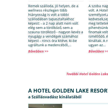
Remek szálloda, jó helyen, de a
A szoba nag
wellness részlegen több
volt. A Hote
hiányosság is volt a többi
személyzet,
szállodában tapasztaltakhoz
kedvesek,se
képest: - a 2 nap alatt nem volt
meg tettete
elég sem a törölköző, sem a
pihenésünké
szauna törölköző - nagyon kevés a
finomak vol
nyugágy a vendégek számához
ismétlődő, é
képest - nincs óra kitéve, ki-be
kínáltak. A 
ugráltunk a medencéből,...
ugyan az...
Bővebben >>
Bővebben >
További Hotel Golden Lak
A HOTEL GOLDEN LAKE RESOR