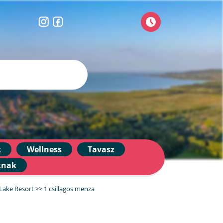
k
Wellness
Tavasz
knak
Lake Resort
>>
1 csillagos menza