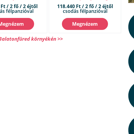
Ft / 2 fő / 2 éjtől
118.440 Ft / 2 fő / 2 éjtől
ás félpanzióval
csodás félpanzióval
Megnézem
Megnézem
 Balatonfüred környékén >>