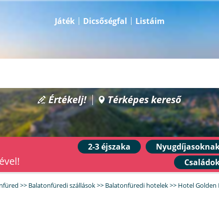
Játék
Dicsőségfal
Listáim
Értékelj!
Térképes kereső
2-3 éjszaka
Nyugdíjasokna
ével!
Családo
nfüred
>>
Balatonfüredi szállások
>>
Balatonfüredi hotelek
>>
Hotel Golden 