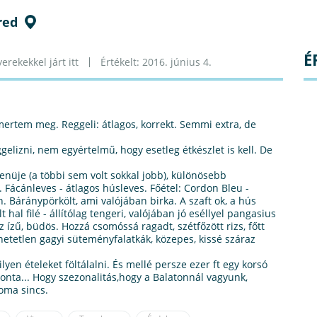
red
É
erekekkel járt itt
Értékelt: 2016. június 4.
smertem meg. Reggeli: átlagos, korrekt. Semmi extra, de
ggelizni, nem egyértelmű, hogy esetleg étkészlet is kell. De
enüje (a többi sem volt sokkal jobb), különösebb
Fácánleves - átlagos húsleves. Főétel: Cordon Bleu -
n. Báránypörkölt, ami valójában birka. A szaft ok, a hús
 hal filé - állítólag tengeri, valójában jó eséllyel pangasius
z ízű, büdös. Hozzá csomóssá ragadt, szétfőzött rizs, főtt
hetetlen gagyi süteményfalatkák, közepes, kissé száraz
lyen ételeket föltálalni. És mellé persze ezer ft egy korsó
ponta... Hogy szezonalitás,hogy a Balatonnál vagyunk,
oma sincs.