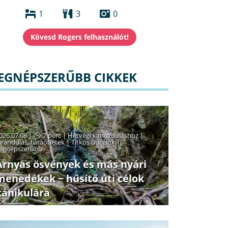
1
3
0
EGNÉPSZERŰBB CIKKEK
026.07.08 |
7 perc
|
Hétvégi kimozduláshoz
|
irándulás, túraötletek
|
Titkos úticélok
|
egnépszerűbb
Árnyas ösvények és más nyári
menedékek − hűsítő úti célok
kánikulára