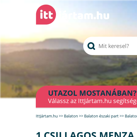
UTAZOL MOSTANÁBAN?
Válassz az IttJártam.hu segítség
IttJártam.hu
>>
Balaton
>>
Balaton északi part
>>
Balato
1 CSILLAGOS MENZA