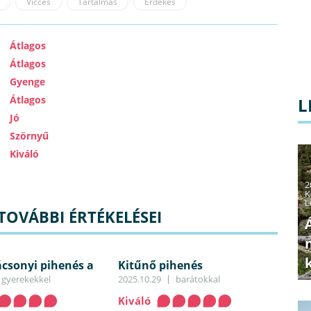
Vicces
Tartalmas
Érdekes
Átlagos
Átlagos
Gyenge
Átlagos
L
Jó
Szörnyű
Kiváló
2
K
L
TOVÁBBI ÉRTÉKELÉSEI
ácsonyi pihenés a
Kitűnő pihenés
a
gyerekekkel
2025.10.29
barátokkal
Kiváló