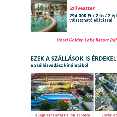
Szilveszter
294.000 Ft / 2 fő / 2 éj
választható ellátással
Hotel Golden Lake Resort Ba
EZEK A SZÁLLÁSOK IS ÉRDEKE
Hunguest Hotel Pelion Tapolca
Silver H