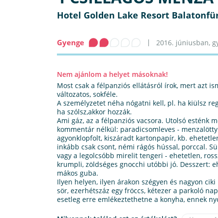
Hotel Golden Lake Resort Balatonfü
Gyenge
2016. júniusban, gy
Nem ajánlom a helyet másoknak!
Most csak a félpanziós ellátásról írok, mert azt i
változatos, sokféle.
A személyzetet néha nógatni kell, pl. ha kiülsz re
ha szólsz,akkor hozzák.
Ami gáz, az a félpanziós vacsora. Utolsó esténk m
kommentár nélkül: paradicsomleves - menzalötty. 
agyonklopfolt, kiszáradt kartonpapír, kb. ehetetle
inkább csak csont, némi rágós hússal, porccal. Sült
vagy a legolcsóbb mirelit tengeri - ehetetlen, ross
krumpli, zöldséges gnocchi utóbbi jó. Desszert: e
mákos guba.
Ilyen helyen, ilyen árakon szégyen és nagyon ciki i
sör, ezerhétszáz egy fröccs, kétezer a parkoló na
esetleg erre emlékeztethetne a konyha, ennek ny