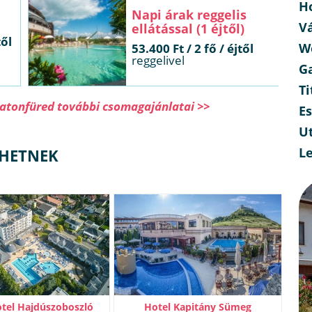
H
Napi árak reggelis
V
ellátással (1 éjtől)
től
W
53.400 Ft / 2 fő / éjtől
reggelivel
G
Ti
latonfüred további csomagajánlatai >>
E
Ut
L
LHETNEK
otel Hajdúszoboszló
Hotel Kapitány Sümeg