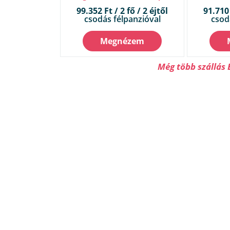
99.352 Ft / 2 fő / 2 éjtől
91.710 
csodás félpanzióval
csod
Megnézem
Még több szállás