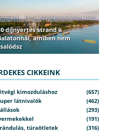
026.07.14 |
8 perc
|
Hétvégi kimozduláshoz
|
Hová
tazzak?
|
Utazási tippek
|
Legnépszerűbb
10 díjnyertes strand a
Balatonnál, amiben nem
csalódsz
RDEKES CIKKEINK
étvégi kimozduláshoz
(657)
uper látnivalók
(462)
állások
(293)
yermekekkel
(191)
rándulás, túraötletek
(316)