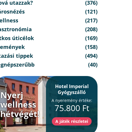
ová utazzak?
(376)
Napi ár félpanziós
árosnézés
(121)
ellátással (1 éjtől)
ellness
(217)
65.400 Ft / 2 fő / éjtől
félpanzióval
asztronómia
(208)
tkos úticélok
(169)
semények
(158)
azási tippek
(494)
egnépszerűbb
(40)
Hotel Imperial
Gyógyszálló
Nyerj
A nyeremény értéke:
wellness
75.800 Ft
hétvégét!