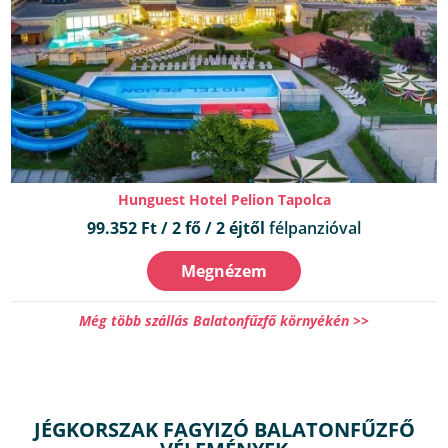
Hunguest Hotel Pelion Tapolca
99.352 Ft / 2 fő / 2 éjtől
félpanzióval
Megnézem
Még több szállás Balatonfűzfő környékén >>
JÉGKORSZAK FAGYIZÓ BALATONFŰZFŐ