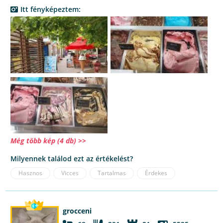
Itt fényképeztem:
Még több kép (4 db) >>
Milyennek találod ezt az értékelést?
Hasznos
Vicces
Tartalmas
Érdekes
grocceni