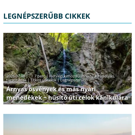
LEGNÉPSZERŰBB CIKKEK
2026.07.08 |
7 perc
|
Hétvégi kimozduláshoz
|
Kirándulás,
túraötletek
|
Titkos úticélok
|
Legnépszerűbb
Árnyas ösvények és más nyári
menedékek − hűsítő úti célok kánikulára