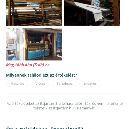
Még több kép (5 db) >>
Milyennek találod ezt az értékelést?
Hasznos
Vicces
Tartalmas
Érdekes
Az értékeléseket az Ittjártam.hu felhasználói írták, és nem feltétlenül
tükrözik az Ittjártam.hu véleményét.