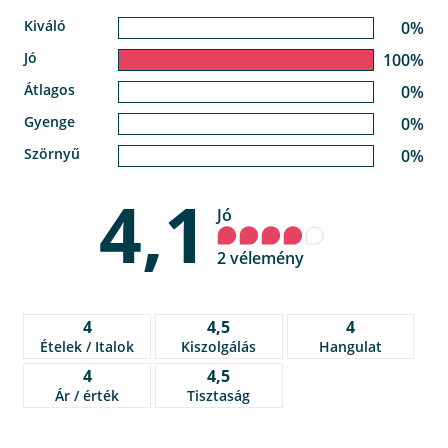
Kiváló
0%
Jó
100%
Átlagos
0%
Gyenge
0%
Szörnyű
0%
4,1
Jó
2 vélemény
4
4,5
4
Ételek / Italok
Kiszolgálás
Hangulat
4
4,5
Ár / érték
Tisztaság