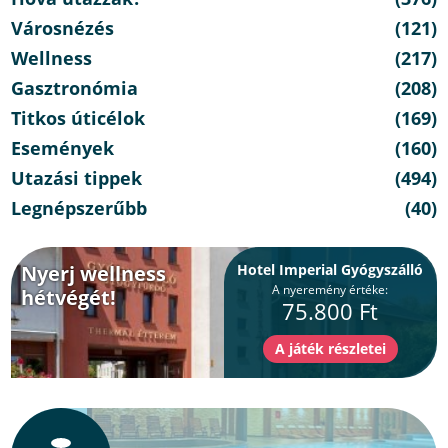
Városnézés
(121)
Wellness
(217)
Gasztronómia
(208)
Titkos úticélok
(169)
Események
(160)
Utazási tippek
(494)
Legnépszerűbb
(40)
Nyerj wellness
Hotel Imperial Gyógyszálló
A nyeremény értéke:
hétvégét!
75.800 Ft