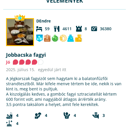
VÉLEMÉNYEK
DEndre
59
4611
8
36380
Jobbacska fagyi
Jó
2025. július 15.
egyedül járt itt
A Jégkorszak fagyizót sem hagytam ki a balatonfűzfői
strandtesztből. Már kifele menve tértem be ide, nekik is van
kint is, meg bent is pultjuk.
A kiszolgálás kedves, a gombóc fagyi sztraciatellát kértem
600 forint volt, ami nagyjából átlagos ár/érték arány.
3,5 pontra taksálom a helyet, amit fele kerekítek.
4
4
4
3
4