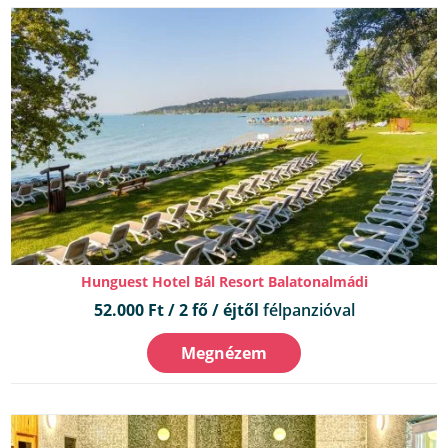
Hunguest Hotel Bál Resort Balatonalmádi
52.000 Ft / 2 fő / éjtől
félpanzióval
Megnézem