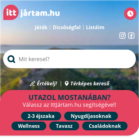
Játék
Dicsőségfal
Listáim
Értékelj!
Térképes kereső
UTAZOL MOSTANÁBAN?
Válassz az IttJártam.hu segítségével!
2-3 éjszaka
Nyugdíjasoknak
Wellness
Tavasz
Családoknak