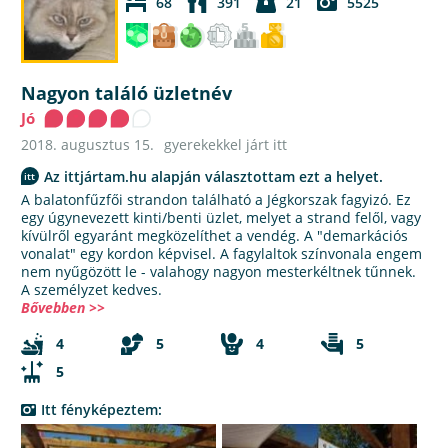
68
391
21
5525
Nagyon találó üzletnév
Jó
2018. augusztus 15.
gyerekekkel járt itt
Az ittjártam.hu alapján választottam ezt a helyet.
A balatonfűzfői strandon található a Jégkorszak fagyizó. Ez
egy úgynevezett kinti/benti üzlet, melyet a strand felől, vagy
kívülről egyaránt megközelíthet a vendég. A "demarkációs
vonalat" egy kordon képvisel. A fagylaltok színvonala engem
nem nyűgözött le - valahogy nagyon mesterkéltnek tűnnek.
A személyzet kedves.
Bővebben >>
4
5
4
5
5
Itt fényképeztem: