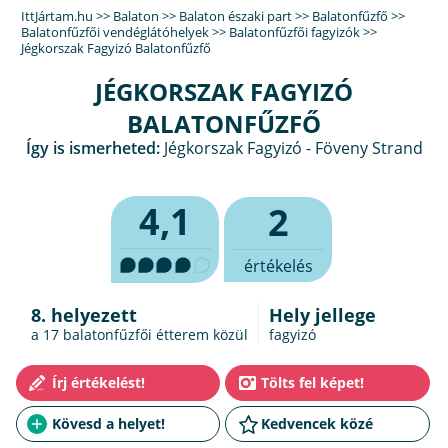
IttJártam.hu
>>
Balaton
>>
Balaton északi part
>>
Balatonfűzfő
>>
Balatonfűzfői vendéglátóhelyek
>>
Balatonfűzfői fagyizók
>>
Jégkorszak Fagyizó Balatonfűzfő
JÉGKORSZAK FAGYIZÓ
BALATONFŰZFŐ
Így is ismerheted:
Jégkorszak Fagyizó - Föveny Strand
4,1
2
értékelés
8. helyezett
Hely jellege
a 17
balatonfűzfői étterem
közül
fagyizó