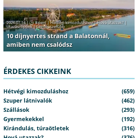
2026.07.14 |
8 perc
|
Hétvégi kimozduláshoz
|
Hová utazzak?
|
Utazási tippek
|
Legnépszerűbb
10 díjnyertes strand a Balatonnál,
amiben nem csalódsz
ÉRDEKES CIKKEINK
Hétvégi kimozduláshoz
(659)
Szuper látnivalók
(462)
Szállások
(293)
Gyermekekkel
(192)
Kirándulás, túraötletek
(316)
Hová utazzak?
(376)