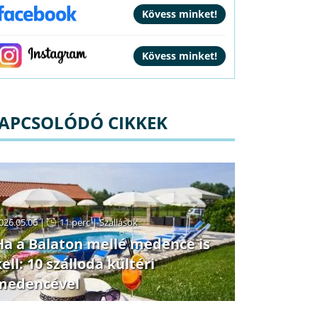
APCSOLÓDÓ CIKKEK
026.05.06 |
11 perc
|
Szállások
Ha a Balaton mellé medence is
kell: 10 szálloda kültéri
Október 23. - teljes
medencével
előrefizetéssel
117.990 Ft / 2 fő / 2 éjtől