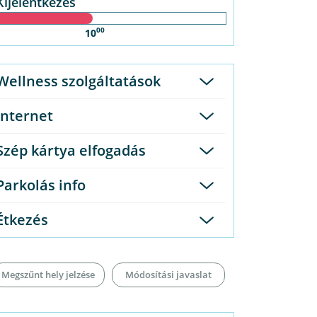
Kijelentkezés
00
10
Wellness szolgáltatások
Internet
Szép kártya elfogadás
Parkolás info
Étkezés
Megszűnt hely jelzése
Módosítási javaslat