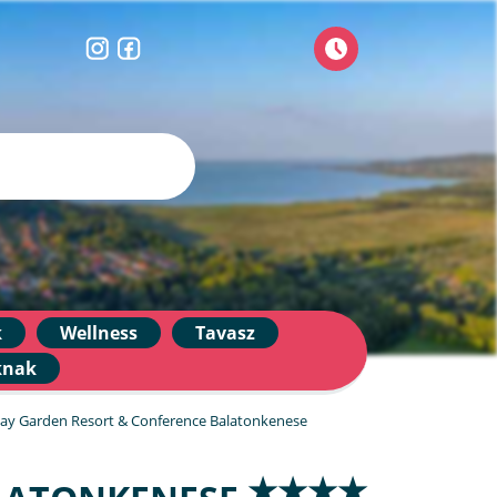
k
Wellness
Tavasz
knak
ay Garden Resort & Conference Balatonkenese
★★★★