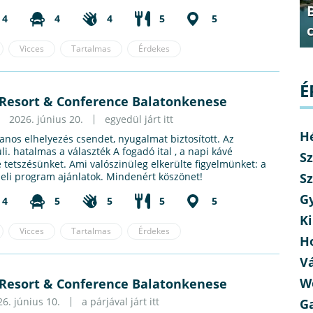
4
4
4
5
5
Vicces
Tartalmas
Érdekes
É
Resort & Conference Balatonkenese
2026. június 20.
egyedül járt itt
H
anos elhelyezés csendet, nyugalmat biztosított. Az
li. hatalmas a választék A fogadó ital , a napi kávé
Sz
 tetszésünket. Ami valószinüleg elkerülte figyelmünket: a
Sz
beli program ajánlatok. Mindenért köszönet!
G
4
5
5
5
5
Ki
Vicces
Tartalmas
Érdekes
H
V
W
Resort & Conference Balatonkenese
26. június 10.
a párjával járt itt
G