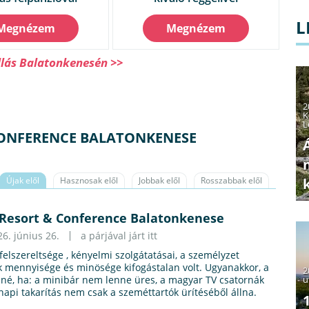
L
Megnézem
Megnézem
llás Balatonkenesén >>
2
K
L
CONFERENCE BALATONKENESE
Újak elől
Hasznosak elől
Jobbak elől
Rosszabbak elől
Resort & Conference Balatonkenese
26. június 26.
a párjával járt itt
felszereltsége , kényelmi szolgátatásai, a személyzet
k mennyisége és minösége kifogástalan volt. Ugyanakkor, a
2
u
né, ha: a minibár nem lenne üres, a magyar TV csatornák
napi takarítás nem csak a szeméttartók ürítéséből állna.