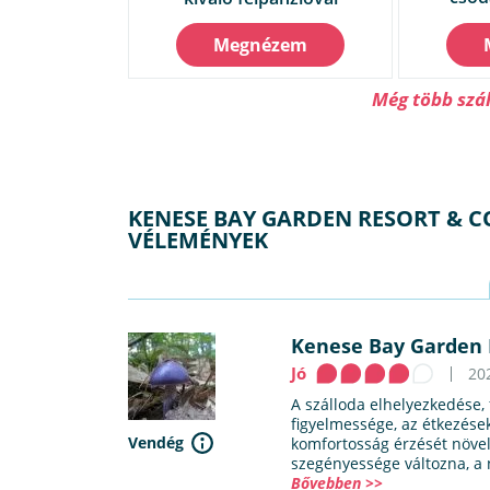
Megnézem
Még több szá
KENESE BAY GARDEN RESORT & 
VÉLEMÉNYEK
Kenese Bay Garden 
Jó
20
A szálloda elhelyezkedése, 
figyelmessége, az étkezése
Vendég
komfortosság érzését növel
szegényessége változna, a 
Bővebben >>