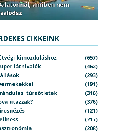
Balatonnál, amiben nem
csalódsz
RDEKES CIKKEINK
étvégi kimozduláshoz
(657)
uper látnivalók
(462)
állások
(293)
yermekekkel
(191)
rándulás, túraötletek
(316)
ová utazzak?
(376)
árosnézés
(121)
ellness
(217)
asztronómia
(208)