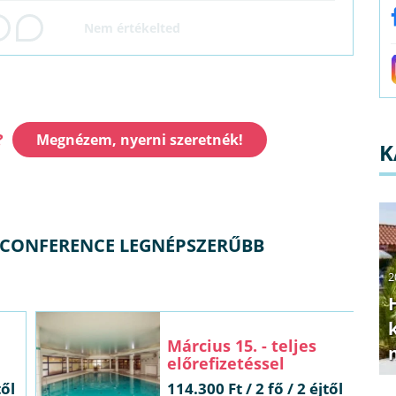
?
Megnézem, nyerni szeretnék!
K
& CONFERENCE LEGNÉPSZERŰBB
2
Március 15. - teljes
előrefizetéssel
től
114.300 Ft / 2 fő / 2 éjtől