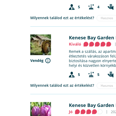
5
4
Milyennek találod ezt az értékelést?
Hasznos
Kenese Bay Garden 
Kiváló
Remek a szállás, az apartm
étkeztetés várakozáson felü
Vendég
biztosítása nagyon elnyerte
helyi és közvetlen környék
5
5
Milyennek találod ezt az értékelést?
Hasznos
Kenese Bay Garden 
Jó
20