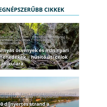
EGNÉPSZERŰBB CIKKEK
026.07.08 |
7 perc
|
Hétvégi kimozduláshoz
|
irándulás, túraötletek
|
Titkos úticélok
|
egnépszerűbb
Árnyas ösvények és más nyári
menedékek − hűsítő úti célok
kánikulára
026.07.14 |
8 perc
|
Hétvégi kimozduláshoz
|
Hová
tazzak?
|
Utazási tippek
|
Legnépszerűbb
10 díjnyertes strand a