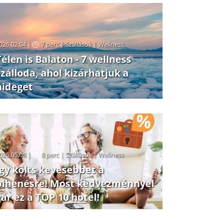
félpanzióval
026.02.04 |
7 perc
|
Szállások
|
Wellness
Télen is Balaton - 7 wellness
szálloda, ahol kizárhatjuk a
hideget
025.05.08 |
8 perc
|
Szállások
|
Wellness
Így költs kevesebbet a
pihenésre! Most kedvezménnyel
vár ez a TOP 10 hotel!