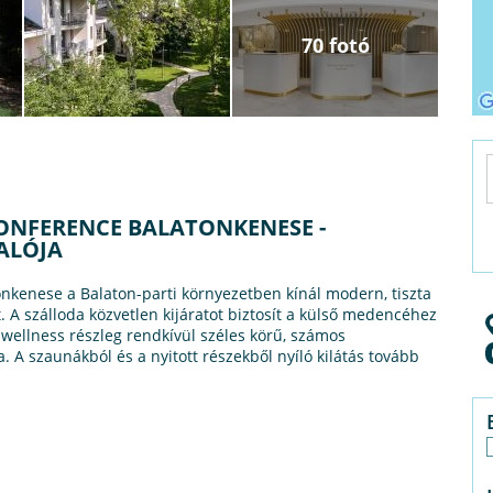
70 fotó
CONFERENCE BALATONKENESE -
ALÓJA
kenese a Balaton-parti környezetben kínál modern, tiszta
 A szálloda közvetlen kijáratot biztosít a külső medencéhez
 wellness részleg rendkívül széles körű, számos
. A szaunákból és a nyitott részekből nyíló kilátás tovább