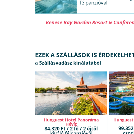
félpanzióval
Kenese Bay Garden Resort & Confere
EZEK A SZÁLLÁSOK IS ÉRDEKELHE
Hunguest Hotel Panoráma
Hunguest 
Hévíz
99.352 
84.320 Ft / 2 fő / 2 éjtől
csod
kiváló félpanzióval