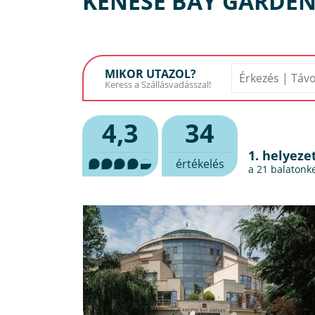
KENESE BAY GARDE
MIKOR UTAZOL?
4,3
34
1. helyeze
értékelés
a 21
balatonke