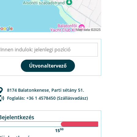
8174
Balatonkenese
,
Parti sétány 51.
Foglalás: +36 1 4578450 (Szállásvadász)
Bejelentkezés
00
15