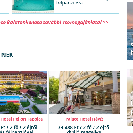
félpanzióval
nce Balatonkenese további csomagajánlatai >>
2
TNEK
2
Hotel Pelion Tapolca
Palace Hotel Hévíz
Ft / 2 fő / 2 éjtől
79.488 Ft / 2 fő / 2 éjtől
ás félpanzióval
kiváló reggelivel