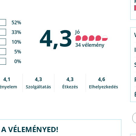
52%
4,3
Jó
33%
10%
34 vélemény
5%
0%
4,1
4,3
4,3
4,6
ényelem
Szolgáltatás
Étkezés
Elhelyezkedés
G A VÉLEMÉNYED!