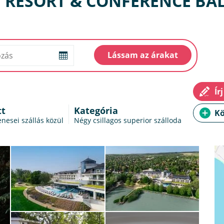
N RESORT & CONFERENCE B
tt
Kategória
nesei szállás
közül
Négy csillagos superior szálloda