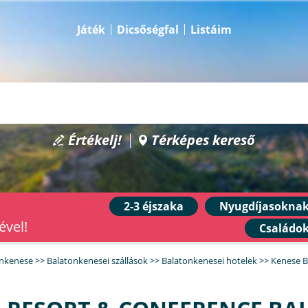
Játék
Dicsőségfal
Listáim
Értékelj!
Térképes kereső
2-3 éjszaka
Nyugdíjasokna
ével!
Családo
onkenese
>>
Balatonkenesei szállások
>>
Balatonkenesei hotelek
>>
Kenese B