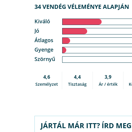
34 VENDÉG VÉLEMÉNYE ALAPJÁN
Kiváló
Jó
Átlagos
Gyenge
Szörnyű
4,6
4,4
3,9
Személyzet
Tisztaság
Ár / érték
K
JÁRTÁL MÁR ITT? ÍRD ME