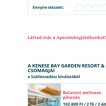
Ennyire tetszett:
Láttad már a nyereményjátékunkat
A KENESE BAY GARDEN RESORT 
CSOMAGJAI
Balatoni wellness
pihenés
102.600 Ft / 2 fő / 2 éj