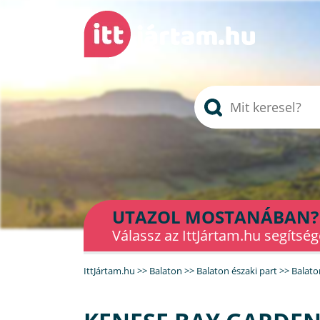
UTAZOL MOSTANÁBAN?
Válassz az IttJártam.hu segítség
IttJártam.hu
>>
Balaton
>>
Balaton északi part
>>
Balat