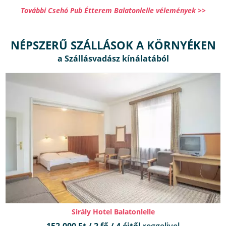
További Csehó Pub Étterem Balatonlelle vélemények >>
NÉPSZERŰ SZÁLLÁSOK A KÖRNYÉKEN
Sirály Hotel Balatonlelle
152.000 Ft / 2 fő / 4 éjtől
reggelivel