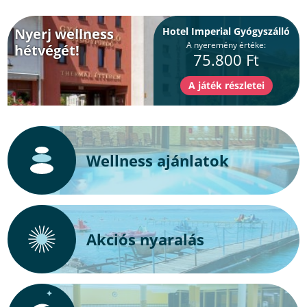
Nyerj wellness
Hotel Imperial Gyógyszálló
A nyeremény értéke:
hétvégét!
75.800 Ft
Wellness ajánlatok
Akciós nyaralás