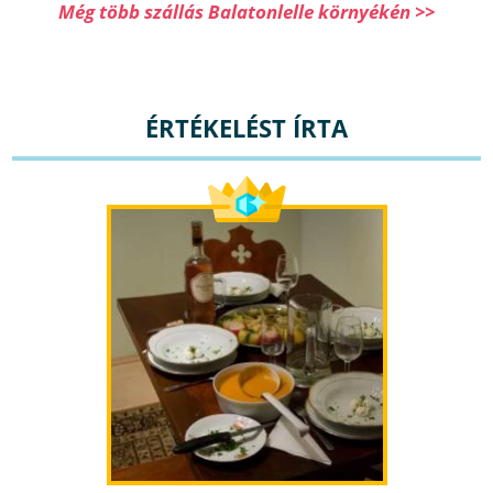
Még több szállás Balatonlelle környékén >>
ÉRTÉKELÉST ÍRTA