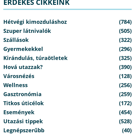
ÉRDEKES CIKKEINK
Hétvégi kimozduláshoz
(784)
Szuper látnivalók
(505)
Szállások
(322)
Gyermekekkel
(296)
Kirándulás, túraötletek
(325)
Hová utazzak?
(390)
Városnézés
(128)
Wellness
(256)
Gasztronómia
(259)
Titkos úticélok
(172)
Események
(454)
Utazási tippek
(528)
Legnépszerűbb
(40)