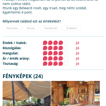
nem szólna rádió.
Ittunk egy Belward rosét, egy Irsait, meg némi szódát.
Egyértelmű 4 pont.
Milyennek találod ezt az értékelést?
Hasznos
Vicces
Tartalmas
Érdekes
Ételek / Italok:
Jó
Kiszolgálás:
Jó
Hangulat:
Jó
Ár / érték arány:
Jó
Tisztaság:
Jó
FÉNYKÉPEK (24)