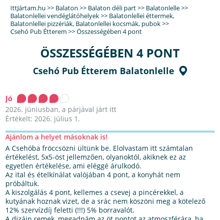
IttJártam.hu
>>
Balaton
>>
Balaton déli part
>>
Balatonlelle
>>
Balatonlellei vendéglátóhelyek
>>
Balatonlellei éttermek
,
Balatonlellei pizzériák
,
Balatonlellei kocsmák, pubok
>>
Csehó Pub Étterem
>>
Összességében 4 pont
ÖSSZESSÉGÉBEN 4 PONT
Csehó Pub Étterem Balatonlelle
Jó
2026. júniusban, a párjával járt itt
Értékelt: 2026. július 1.
Ajánlom a helyet másoknak is!
A Csehóba fröccsözni ültünk be. Elolvastam itt számtalan
értékelést, 5x5-öst jellemzően, olyanoktól, akiknek ez az
egyetlen értékelése, ami eléggé árulkodó.
Az ital és ételkínálat valójában 4 pont, a konyhát nem
próbáltuk.
A kiszolgálás 4 pont, kellemes a csevej a pincérekkel, a
kutyának hoznak vizet, de a srác nem köszöni meg a kötelező
12% szervízdíj feletti (!!!) 5% borravalót.
A dizájn remek, megadnám az öt pontot az atmoszférára, ha