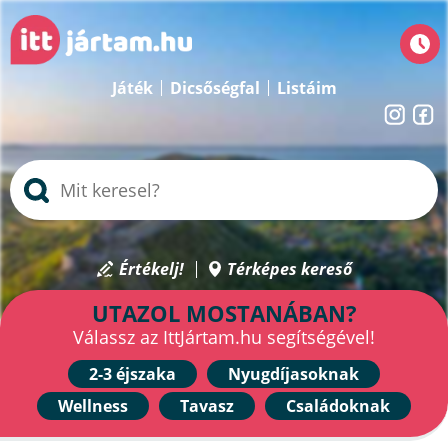
Játék
Dicsőségfal
Listáim
Értékelj!
Térképes kereső
UTAZOL MOSTANÁBAN?
Válassz az IttJártam.hu segítségével!
2-3 éjszaka
Nyugdíjasoknak
Wellness
Tavasz
Családoknak