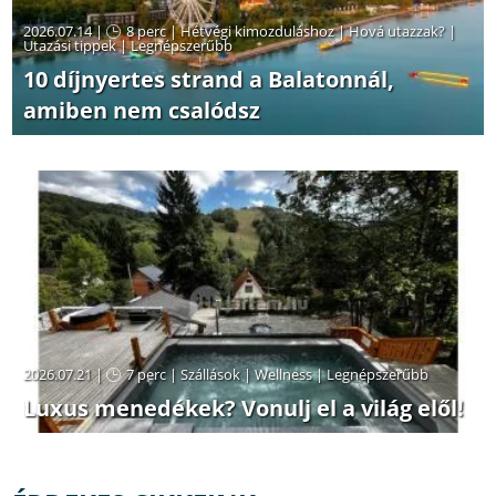
2026.07.14 |
8 perc
|
Hétvégi kimozduláshoz
|
Hová utazzak?
|
Utazási tippek
|
Legnépszerűbb
10 díjnyertes strand a Balatonnál,
amiben nem csalódsz
2026.07.21 |
7 perc
|
Szállások
|
Wellness
|
Legnépszerűbb
Luxus menedékek? Vonulj el a világ elől!