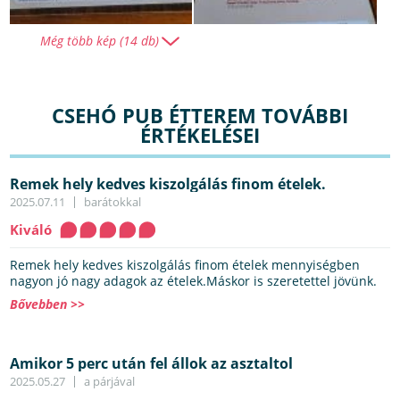
Még több kép (14 db)
CSEHÓ PUB ÉTTEREM TOVÁBBI
ÉRTÉKELÉSEI
Remek hely kedves kiszolgálás finom ételek.
2025.07.11
barátokkal
Kiváló
Remek hely kedves kiszolgálás finom ételek mennyiségben
nagyon jó nagy adagok az ételek.Máskor is szeretettel jövünk.
Bővebben >>
Amikor 5 perc után fel állok az asztaltol
2025.05.27
a párjával