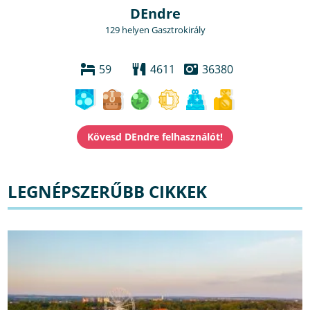
DEndre
129 helyen Gasztrokirály
59
4611
36380
LEGNÉPSZERŰBB CIKKEK