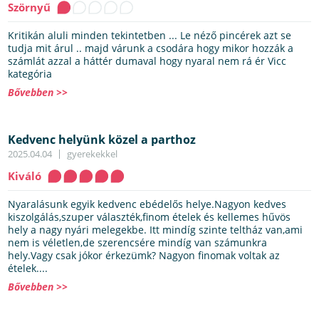
Szörnyű
Kritikán aluli minden tekintetben ... Le néző pincérek azt se
tudja mit árul .. majd várunk a csodára hogy mikor hozzák a
számlát azzal a háttér dumaval hogy nyaral nem rá ér Vicc
kategória
Bővebben >>
Kedvenc helyünk közel a parthoz
2025.04.04
gyerekekkel
Kiváló
Nyaralásunk egyik kedvenc ebédelős helye.Nagyon kedves
kiszolgálás,szuper választék,finom ételek és kellemes hűvös
hely a nagy nyári melegekbe. Itt mindíg szinte teltház van,ami
nem is véletlen,de szerencsére mindíg van számunkra
hely.Vagy csak jókor érkezümk? Nagyon finomak voltak az
ételek....
Bővebben >>