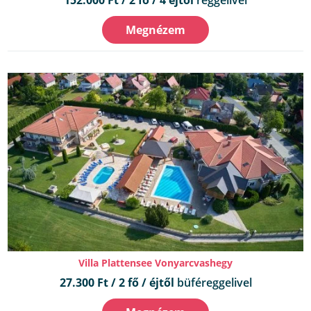
Megnézem
Villa Plattensee Vonyarcvashegy
27.300 Ft / 2 fő / éjtől
büféreggelivel