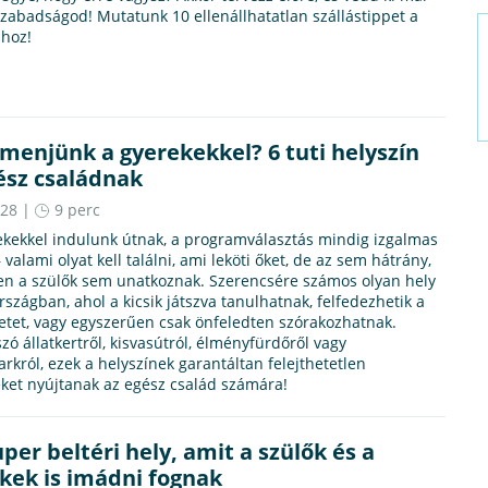
zabadságod! Mutatunk 10 ellenállhatatlan szállástippet a
shoz!
menjünk a gyerekekkel? 6 tuti helyszín
ész családnak
.28 |
9 perc
ekekkel indulunk útnak, a programválasztás mindig izgalmas
– valami olyat kell találni, ami leköti őket, de az sem hátrány,
en a szülők sem unatkoznak. Szerencsére számos olyan hely
rszágban, ahol a kicsik játszva tanulhatnak, felfedezhetik a
tet, vagy egyszerűen csak önfeledten szórakozhatnak.
zó állatkertről, kisvasútról, élményfürdőről vagy
rkról, ezek a helyszínek garantáltan felejthetetlen
ket nyújtanak az egész család számára!
uper beltéri hely, amit a szülők és a
kek is imádni fognak