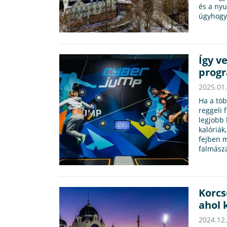
és a nyu
úgyhogy 
Így v
prog
2025.01
Ha a töb
reggeli 
legjobb 
kalóriák
fejben m
falmászá
Korcs
ahol 
2024.12