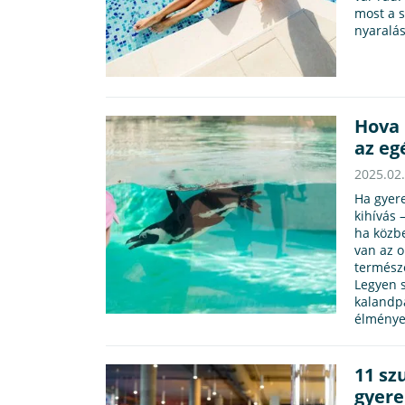
most a s
nyaralá
Hova 
az eg
2025.02
Ha gyer
kihívás 
ha közb
van az o
természe
Legyen s
kalandpa
élménye
11 sz
gyere