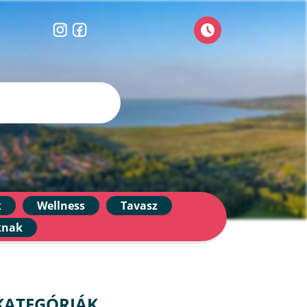
k
Wellness
Tavasz
knak
KATEGÓRIÁK