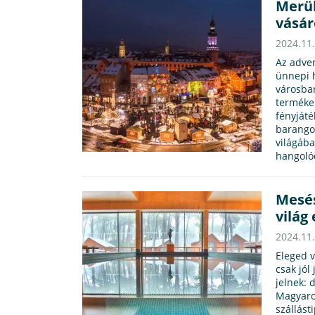
Merül
vásár
2024.11
Az adven
ünnepi h
városba
terméke
fényjáté
barango
világáb
hangoló
Mesés
világ 
2024.11
Eleged 
csak jól
jelnek: 
Magyaror
szállást