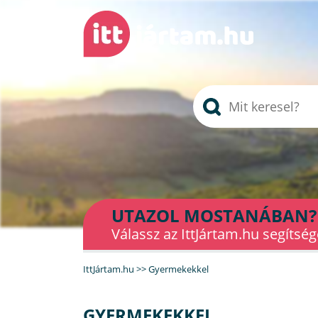
UTAZOL MOSTANÁBAN?
Válassz az IttJártam.hu segítség
IttJártam.hu
>>
Gyermekekkel
GYERMEKEKKEL