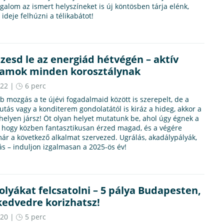
galom az ismert helyszíneket is új köntösben tárja elénk,
ideje felhúzni a télikabátot!
ezesd le az energiád hétvégén – aktív
ramok minden korosztálynak
.22 |
6 perc
b mozgás a te újévi fogadalmaid között is szerepelt, de a
futás vagy a konditerem gondolatától is kiráz a hideg, akkor a
helyen jársz! Öt olyan helyet mutatunk be, ahol úgy égnek a
, hogy közben fantasztikusan érzed magad, és a végére
ár a következő alkalmat szervezed. Ugrálás, akadálypályák,
s – induljon izgalmasan a 2025-ös év!
olyákat felcsatolni – 5 pálya Budapesten,
kedvedre korizhatsz!
.20 |
5 perc