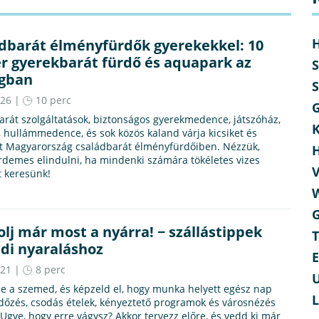
dbarát élményfürdők gyerekekkel: 10
r gyerekbarát fürdő és aquapark az
S
ágban
S
.26 |
10 perc
rát szolgáltatások, biztonságos gyerekmedence, játszóház,
K
 hullámmedence, és sok közös kaland várja kicsiket és
t Magyarország családbarát élményfürdőiben. Nézzük,
rdemes elindulni, ha mindenki számára tökéletes vizes
t keresünk!
lj már most a nyárra! − szállástippek
T
ldi nyaraláshoz
.21 |
8 perc
U
e a szemed, és képzeld el, hogy munka helyett egész nap
dőzés, csodás ételek, kényeztető programok és városnézés
 Ugye, hogy erre vágysz? Akkor tervezz előre, és vedd ki már