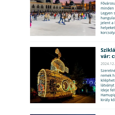
Fővárosu
minden k
Legyen s
hangulat
jelent a
helyeket
korcsoly
Szikl
vár: 
2024.12
Szeretné
remek h
kiléphet
látványt
Ideje fe
Hamupip
király k