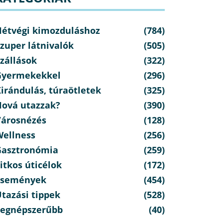
Hétvégi kimozduláshoz
(784)
zuper látnivalók
(505)
zállások
(322)
Gyermekekkel
(296)
irándulás, túraötletek
(325)
Hová utazzak?
(390)
Városnézés
(128)
Wellness
(256)
Gasztronómia
(259)
itkos úticélok
(172)
Események
(454)
tazási tippek
(528)
Legnépszerűbb
(40)