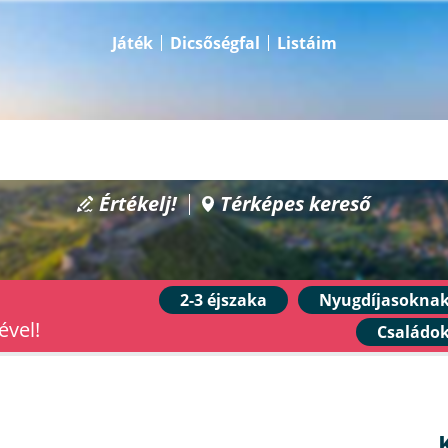
Játék
Dicsőségfal
Listáim
Értékelj!
Térképes kereső
2-3 éjszaka
Nyugdíjasokna
ével!
Családo