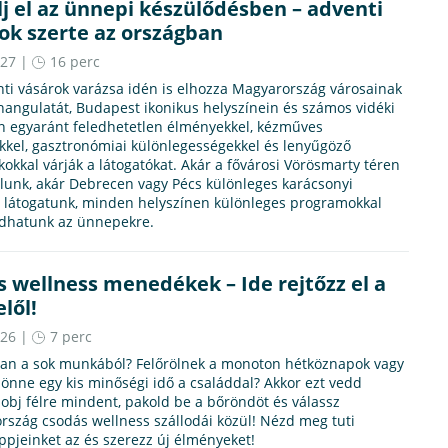
j el az ünnepi készülődésben – adventi
ok szerte az országban
.27 |
16 perc
ti vásárok varázsa idén is elhozza Magyarország városainak
angulatát, Budapest ikonikus helyszínein és számos vidéki
n egyaránt feledhetetlen élményekkel, kézműves
kkel, gasztronómiai különlegességekkel és lenyűgöző
kokkal várják a látogatókat. Akár a fővárosi Vörösmarty téren
lunk, akár Debrecen vagy Pécs különleges karácsonyi
a látogatunk, minden helyszínen különleges programokkal
dhatunk az ünnepekre.
 wellness menedékek – Ide rejtőzz el a
elől!
.26 |
7 perc
van a sok munkából? Felőrölnek a monoton hétköznapok vagy
 jönne egy kis minőségi idő a családdal? Akkor ezt vedd
dobj félre mindent, pakold be a bőröndöt és válassz
szág csodás wellness szállodái közül! Nézd meg tuti
ippjeinket az és szerezz új élményeket!