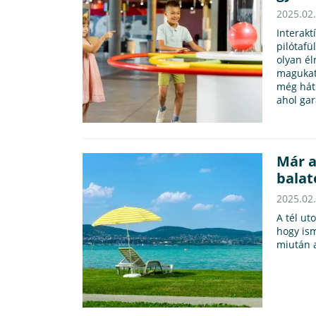
2025.02
Interak
pilótafü
olyan él
magukat,
még hát
ahol gar
Már a
balat
2025.02
A tél ut
hogy ism
miután a