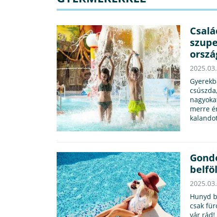
Csalá
szupe
orsz
2025.03
Gyerekba
csúszda,
nagyoka
merre é
kalando
Gondo
belfö
2025.03
Hunyd b
csak für
vár rád!