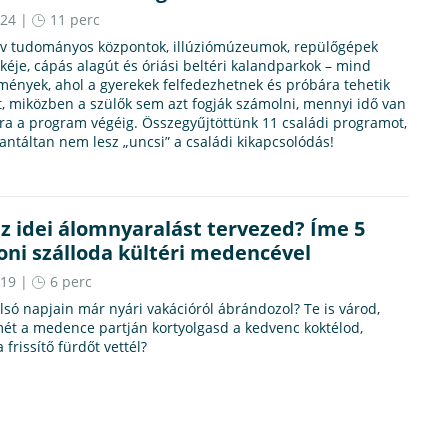
.24 |
11 perc
tív tudományos központok, illúziómúzeumok, repülőgépek
lkéje, cápás alagút és óriási beltéri kalandparkok – mind
mények, ahol a gyerekek felfedezhetnek és próbára tehetik
 miközben a szülők sem azt fogják számolni, mennyi idő van
ra a program végéig. Összegyűjtöttünk 11 családi programot,
antáltan nem lesz „uncsi” a családi kikapcsolódás!
z idei álomnyaralást tervezed? Íme 5
oni szálloda kültéri medencével
.19 |
6 perc
olsó napjain már nyári vakációról ábrándozol? Te is várod,
ét a medence partján kortyolgasd a kedvenc koktélod,
 frissítő fürdőt vettél?