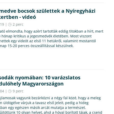
medve bocsok születtek a Nyíregyházi
kertben - videó
.19 |
2 perc
ató elmondta, hogy azért tartották eddig titokban a hírt, mert
3 hónap kritikus a jegesmedvék életében. Most viszont
ttek egy videót az első 11 hetükről, valamint mostantól
ap 15-20 perces összeállítással készülnek.
csodák nyomában: 10 varázslatos
dulóhely Magyarországon
.04 |
9 perc
jlamosak vagyunk bezárkózni a négy fal közé, hogy a meleg
 üldögélve várjuk a tavasz első jeleit, pedig a hideg
ban egy egészen másik arcát mutatja a természet.
jtöttünk 10 olyan helyet, ahol a hóval borított tájak, a csend