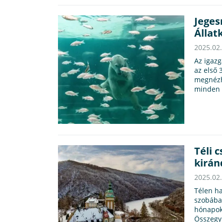
Jeges
Állat
2025.02
Az igazg
az első 
megnézhe
minden n
Téli 
kirán
2025.02
Télen ha
szobában
hónapok
Összegyű