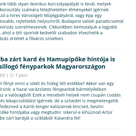
nk több olyan ikonikus korcsolyapályát is kínál, melyek
orosztály számára felejthetetlen élményeket ígérnek.
zó a híres Városligeti Műjégpályáról, vagy épp egy
osabb, rejtettebb helyszínről, Budapest valódi paradicsomot
 korizás szerelmeseinek. Cikkünkben bemutatjuk a legjobb
, ahol a téli sportok kedvelői szabadon élvezhetik a
ázás örömét a főváros szívében.
ába zárt kard és Hamupipőke hintója is
csillogó fényparkok Magyarországon
.03 |
7 perc
l fényt vinni a sötét és hideg téli estékbe? Akkor van egy
írünk: a hazai varázslatos fényparkok bármelyikében
sz a valóságból! Ezek a mesebeli helyek nem csupán csodás
 és kikapcsolódást ígérnek, de a szívedet is megmelengetik.
lfedezned a Karib-tenger kalózainak kincseit, beülni
őke hintójába vagy megtudni: sikerül-e kihúznod Artúr
őbe zárt kardját a sziklából! Kalandra fel!