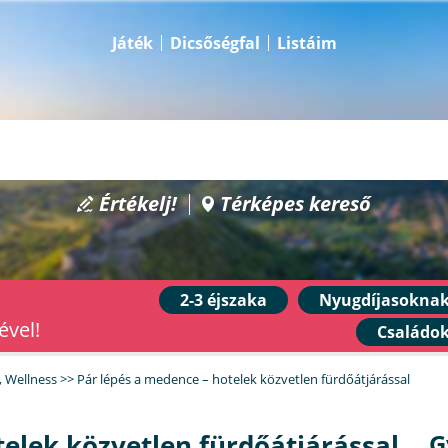
Játék
Dicsőségfal
Listáim
Értékelj!
Térképes kereső
2-3 éjszaka
Nyugdíjasokna
ével!
Családo
,
Wellness
>>
Pár lépés a medence – hotelek közvetlen fürdőátjárással
telek közvetlen fürdőátjárással
G