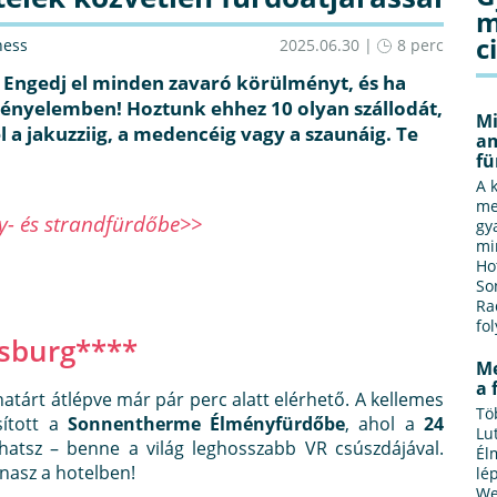
m
c
ness
2025.06.30 |
8 perc
Engedj el minden zavaró körülményt, és ha
kényelemben! Hoztunk ehhez 10 olyan szállodát,
Mi
l a jakuzziig, a medencéig vagy a szaunáig. Te
am
fü
A 
me
ny- és strandfürdőbe>>
gy
mi
Ho
So
Ra
fo
sburg****
Me
a 
tárt átlépve már pár perc alatt elérhető. A kellemes
Tö
sított a
Sonnentherme Élményfürdőbe
, ahol a
24
Lu
hatsz – benne a világ leghosszabb VR csúszdájával.
Él
anasz a hotelben!
lé
We