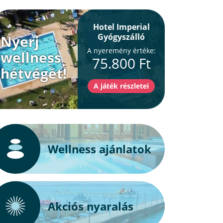
Hotel Imperial
Gyógyszálló
Nyerj
A nyeremény értéke:
wellness
75.800 Ft
hétvégét!
Wellness ajánlatok
Akciós nyaralás