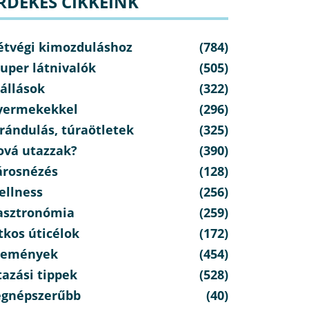
RDEKES CIKKEINK
étvégi kimozduláshoz
(784)
uper látnivalók
(505)
állások
(322)
yermekekkel
(296)
rándulás, túraötletek
(325)
ová utazzak?
(390)
árosnézés
(128)
ellness
(256)
asztronómia
(259)
tkos úticélok
(172)
semények
(454)
azási tippek
(528)
egnépszerűbb
(40)