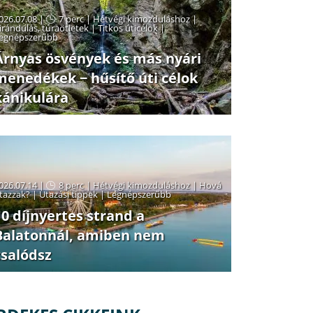
026.07.08 |
7 perc
|
Hétvégi kimozduláshoz
|
irándulás, túraötletek
|
Titkos úticélok
|
egnépszerűbb
Árnyas ösvények és más nyári
menedékek − hűsítő úti célok
kánikulára
026.07.14 |
8 perc
|
Hétvégi kimozduláshoz
|
Hová
tazzak?
|
Utazási tippek
|
Legnépszerűbb
10 díjnyertes strand a
Balatonnál, amiben nem
csalódsz