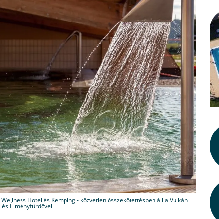
 Wellness Hotel és Kemping - közvetlen összekötettésben áll a Vulkán
 és Élményfürdővel