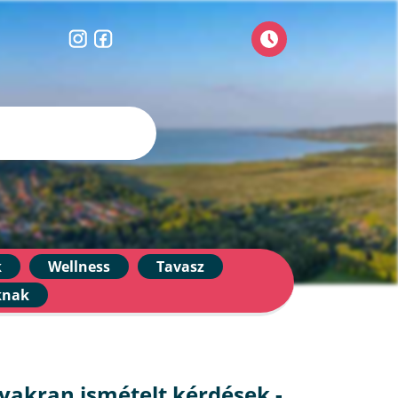
k
Wellness
Tavasz
knak
yakran ismételt kérdések -