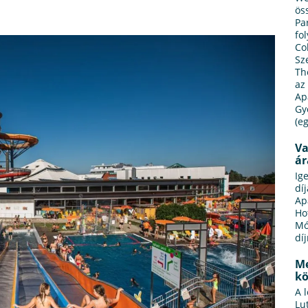
ös
Pa
fo
Co
Sz
Th
az
Ap
Gy
(e
Va
ár
Ig
dí
Ap
Ho
Mó
dí
Me
kö
A 
Lu