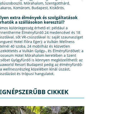
jdúszoboszló, Mórahalom, Szentgotthárd,
lakaros, Komárom, Budapest, Kiskőrös.
lyen extra élmények és szolgáltatások
rhatók a szállásokon keresztül?
ámos különlegesség érhető el: például a
nnentherme Élményfürdő 24 medencével és 18
úszdával, sőt VR-csúszdával is; saját szaunasziget
unguest Hotel Flóra Eger); a Vulkán Wellness
telnél 40 szoba, 24 mobilház és közvetlen
szeköttetés a Vulkán Gyógy-, és Élményfürdővel; a
losseum Hotel Mórahalom keretében a Szent
zsébet Gyógyfürdő is könnyen megközelíthető; az
uaworld Resort Budapest pedig az élményfürdő-
 a wellnessrészleg közelében kínál úszást,
úszdázást és trópusi hangulatot.
EGNÉPSZERŰBB CIKKEK