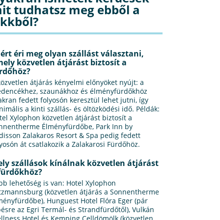
it tudhatsz meg ebből a
ikkből?
ért éri meg olyan szállást választani,
ely közvetlen átjárást biztosít a
rdőhöz?
közvetlen átjárás kényelmi előnyöket nyújt: a
dencékhez, szaunákhoz és élményfürdőkhöz
akran fedett folyosón keresztül lehet jutni, így
nimális a kinti szállás- és öltözködési idő. Példák:
tel Xylophon közvetlen átjárást biztosít a
nnentherme Élményfürdőbe, Park Inn by
disson Zalakaros Resort & Spa pedig fedett
lyosón át csatlakozik a Zalakarosi Fürdőhöz.
ly szállások kínálnak közvetlen átjárást
fürdőkhöz?
bb lehetőség is van: Hotel Xylophon
tzmannsburg (közvetlen átjárás a Sonnentherme
ményfürdőbe), Hunguest Hotel Flóra Eger (pár
pésre az Egri Termál- és Strandfürdőtől), Vulkán
llness Hotel és Kemping Celldömölk (közvetlen