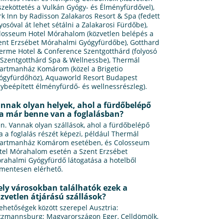
szeköttetés a Vulkán Gyógy- és Élményfürdővel),
rk Inn by Radisson Zalakaros Resort & Spa (fedett
lyosóval át lehet sétálni a Zalakarosi Fürdőbe),
losseum Hotel Mórahalom (közvetlen belépés a
ent Erzsébet Mórahalmi Gyógyfürdőbe), Gotthard
erme Hotel & Conference Szentgotthárd (folyosó
 Szentgotthárd Spa & Wellnessbe), Thermál
artmanház Komárom (közel a Brigetio
ógyfürdőhöz), Aquaworld Resort Budapest
gybeépített élményfürdő- és wellnessrészleg).
nnak olyan helyek, ahol a fürdőbelépő
a már benne van a foglalásban?
en. Vannak olyan szállások, ahol a fürdőbelépő
ja a foglalás részét képezi, például Thermál
artmanház Komárom esetében, és Colosseum
tel Mórahalom esetén a Szent Erzsébet
rahalmi Gyógyfürdő látogatása a hotelből
jmentesen elérhető.
ly városokban találhatók ezek a
zvetlen átjárású szállások?
lehetőségek között szerepel Ausztria:
tzmannsburg; Magyarországon Eger, Celldömölk,