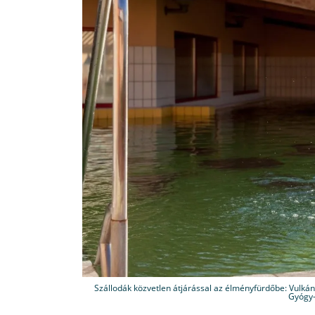
Szállodák közvetlen átjárással az élményfürdőbe: Vulkán
Gyógy-