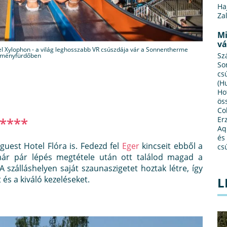
Ha
Za
Mi
vá
el Xylophon - a világ leghosszabb VR csúszdája vár a Sonnentherme
Sz
lményfürdőben
So
cs
(H
Ho
ös
Co
****
Er
Aq
és
guest Hotel Flóra is. Fedezd fel
Eger
kincseit ebből a
cs
már pár lépés megtétele után ott találod magad a
 A szálláshelyen saját szaunaszigetet hoztak létre, így
 és a kiváló kezeléseket.
L