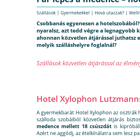
Szállások
|
Gyermekekkel
|
Hová utazzak?
|
Well
Csobbanás egyenesen a hotelszobából? 
nyaralsz, azt tedd végre a legnagyobb 
ahonnan közvetlen átjárással juthatsz e
melyik szálláshelyre foglalnál?
Szállások közvetlen átjárással az élmé
Hotel Xylophon Lutzmann
A gyermekbarát Hotel Xylophon az osztrák ha
szálloda szobáiból közvetlen átjárás bizto
medence mellett 18 csúszdát
is kipróbál
Azért ne aggódj, az ételkínálatra sem lesz p