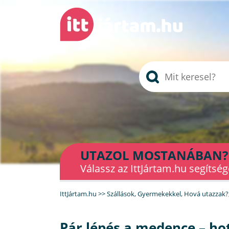
UTAZOL MOSTANÁBAN?
Válassz az IttJártam.hu segítség
IttJártam.hu
>>
Szállások
,
Gyermekekkel
,
Hová utazzak?
Pár lépés a medence – ho