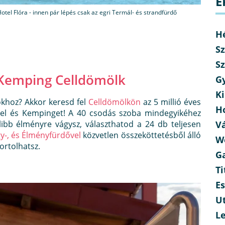
É
otel Flóra - innen pár lépés csak az egri Termál- és strandfürdő
H
Sz
Sz
 Kemping Celldömölk
G
Ki
khoz? Akkor keresd fel
Celldömölkön
az 5 millió éves
H
tel és Kempinget! A 40 csodás szoba mindegyikéhez
libb élményre vágysz, választhatod a 24 db teljesen
V
y-, és Élményfürdővel
közvetlen összeköttetésből álló
W
ortolhatsz.
G
Ti
E
Ut
L