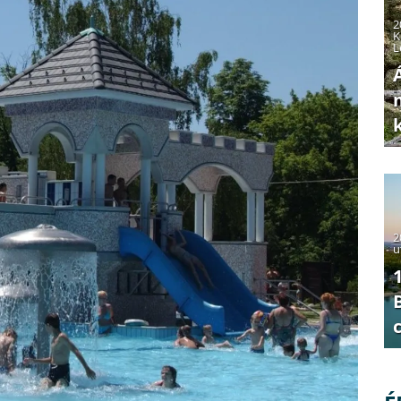
2
K
L
2
u