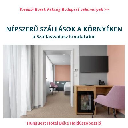
További Burek Pékség Budapest vélemények >>
NÉPSZERŰ SZÁLLÁSOK A KÖRNYÉKEN
Hunguest Hotel Béke Hajdúszoboszló