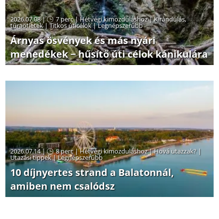
2026.07.08 |
7 perc
|
Hétvégi kimozduláshoz
|
Kirándulás,
túraötletek
|
Titkos úticélok
|
Legnépszerűbb
Árnyas ösvények és más nyári
menedékek − hűsítő úti célok kánikulára
2026.07.14 |
8 perc
|
Hétvégi kimozduláshoz
|
Hová utazzak?
|
Utazási tippek
|
Legnépszerűbb
10 díjnyertes strand a Balatonnál,
amiben nem csalódsz