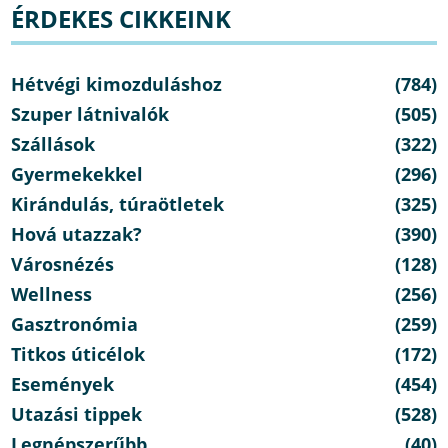
ÉRDEKES CIKKEINK
Hétvégi kimozduláshoz
(784)
Szuper látnivalók
(505)
Szállások
(322)
Gyermekekkel
(296)
Kirándulás, túraötletek
(325)
Hová utazzak?
(390)
Városnézés
(128)
Wellness
(256)
Gasztronómia
(259)
Titkos úticélok
(172)
Események
(454)
Utazási tippek
(528)
Legnépszerűbb
(40)