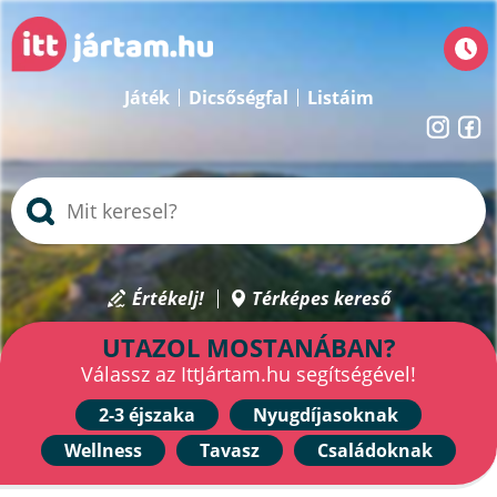
Játék
Dicsőségfal
Listáim
Értékelj!
Térképes kereső
UTAZOL MOSTANÁBAN?
Válassz az IttJártam.hu segítségével!
2-3 éjszaka
Nyugdíjasoknak
Wellness
Tavasz
Családoknak