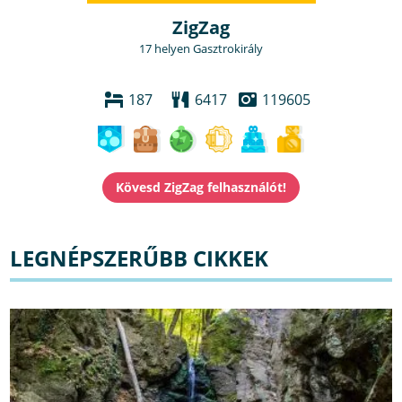
ZigZag
17 helyen Gasztrokirály
187
6417
119605
LEGNÉPSZERŰBB CIKKEK