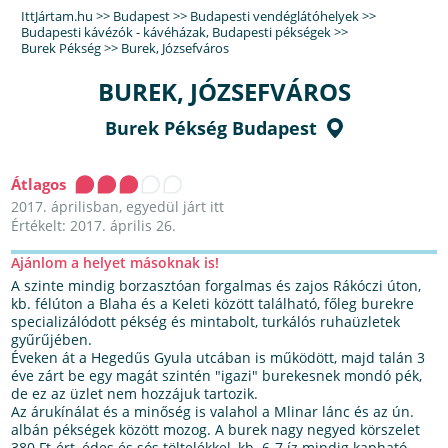
IttJártam.hu
>>
Budapest
>>
Budapesti vendéglátóhelyek
>>
Budapesti kávézók - kávéházak
,
Budapesti pékségek
>>
Burek Pékség
>>
Burek, Józsefváros
BUREK, JÓZSEFVÁROS
Burek Pékség Budapest
Átlagos
2017. áprilisban, egyedül járt itt
Értékelt: 2017. április 26.
Ajánlom a helyet másoknak is!
A szinte mindig borzasztóan forgalmas és zajos Rákóczi úton,
kb. félúton a Blaha és a Keleti között található, főleg burekre
specializálódott pékség és mintabolt, turkálós ruhaüzletek
gyűrűjében.
Éveken át a Hegedűs Gyula utcában is működött, majd talán 3
éve zárt be egy magát szintén "igazi" burekesnek mondó pék,
de ez az üzlet nem hozzájuk tartozik.
Az árukínálat és a minőség is valahol a Mlinar lánc és az ún.
albán pékségek között mozog. A burek nagy negyed körszelet
380 Ft-ért, édes és sós töltelékkel, kb. 6-7 íz mindig kapható