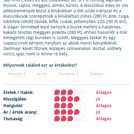
(húsos, sajtos, meggyes, almás, túrós). A klasszikus édes és sós
péksütemények közül a kínálatban a dél-szláv irányzat és a
klasszikusok szerepelnek a kínálatban (rétes /280 Ft, pite, csiga,
többféle töltött táskák, kiflik, rudak; jellemzően 220-230 Ft-ért).
A sláger termékek közé tartozik a burek mellett a hatalmas,
kakaós tésztás meggyes piskóta (280 Ft), ehhez hasonlót a már
emlegetett régi burekes is sütött. Meggyes táskát és egy
cappuccinót kértem, helyben az ablak menti könyöklőnél.
Dallmayr kávét főznek, közepes színvonalon. Asztal, ülőhely
nincs, igaz, nem is lenne rá hely.
Milyennek találod ezt az értékelést?
Hasznos
4
Vicces
Tartalmas
1
Érdekes
Ételek / Italok:
Átlagos
Kiszolgálás:
Jó
Hangulat:
Átlagos
Ár / érték arány:
Jó
Tisztaság:
Átlagos