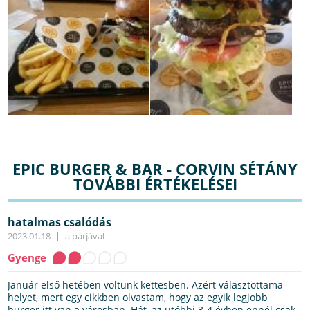
EPIC BURGER & BAR - CORVIN SÉTÁNY
TOVÁBBI ÉRTÉKELÉSEI
hatalmas csalódás
2023.01.18
a párjával
Gyenge
Január első hetében voltunk kettesben. Azért választottama
helyet, mert egy cikkben olvastam, hogy az egyik legjobb
burger itt van a városban. Hát, az utóbbi 3-4 évben ennél csak