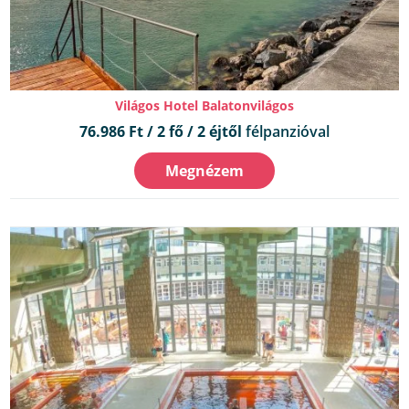
Világos Hotel Balatonvilágos
76.986 Ft / 2 fő / 2 éjtől
félpanzióval
Megnézem