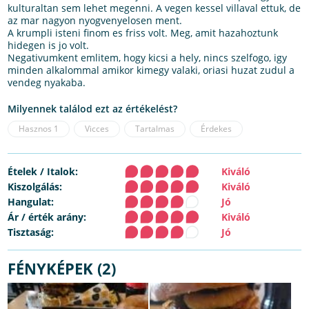
kulturaltan sem lehet megenni. A vegen kessel villaval ettuk, de
az mar nagyon nyogvenyelosen ment.
A krumpli isteni finom es friss volt. Meg, amit hazahoztunk
hidegen is jo volt.
Negativumkent emlitem, hogy kicsi a hely, nincs szelfogo, igy
minden alkalommal amikor kimegy valaki, oriasi huzat zudul a
vendeg nyakaba.
Milyennek találod ezt az értékelést?
Hasznos
1
Vicces
Tartalmas
Érdekes
Ételek / Italok:
Kiváló
Kiszolgálás:
Kiváló
Hangulat:
Jó
Ár / érték arány:
Kiváló
Tisztaság:
Jó
FÉNYKÉPEK (2)