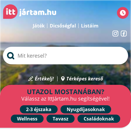
Játék
Dicsőségfal
Listáim
Értékelj!
Térképes kereső
UTAZOL MOSTANÁBAN?
Válassz az IttJártam.hu segítségével!
2-3 éjszaka
Nyugdíjasoknak
Wellness
Tavasz
Családoknak