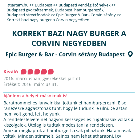
IttJártam.hu
>>
Budapest
>>
Budapesti vendéglátóhelyek
>>
Budapesti gyorséttermek
,
Budapesti hamburgerezők
,
Budapesti streetfoodok
>>
Epic Burger & Bar - Corvin sétány
>>
Korrekt bazi nagy burger a Corvin negyedben
KORREKT BAZI NAGY BURGER A
CORVIN NEGYEDBEN
Epic Burger & Bar - Corvin sétány Budapest
Kiváló
2016. márciusban, gyerekekkel járt itt
Értékelt: 2016. március 31.
Ajánlom a helyet másoknak is!
Baratnommel es lanyainkkal jottunk el hamburgerezni. Elso
ranezesre aggasztonak tunt, hogy le tudunk -e ulni.De aztan
nem volt gond, lett helyunk.
A rendelesfelvetelnel nagyon keszseges es rugalmasak voltak a
kiszolgalok. Utolag is tudtak modositani a rendelesen.
Amikor megkaptuk a hamburgert, csak pillaztunk. Hatalmasak
voltak. Minden stimmelt. Sajnos nem lehet atharapni, igy