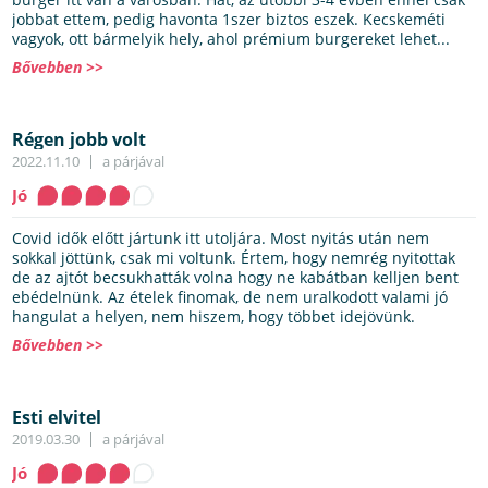
jobbat ettem, pedig havonta 1szer biztos eszek. Kecskeméti
vagyok, ott bármelyik hely, ahol prémium burgereket lehet...
Bővebben >>
Régen jobb volt
2022.11.10
a párjával
Jó
Covid idők előtt jártunk itt utoljára. Most nyitás után nem
sokkal jöttünk, csak mi voltunk. Értem, hogy nemrég nyitottak
de az ajtót becsukhatták volna hogy ne kabátban kelljen bent
ebédelnünk. Az ételek finomak, de nem uralkodott valami jó
hangulat a helyen, nem hiszem, hogy többet idejövünk.
Bővebben >>
Esti elvitel
2019.03.30
a párjával
Jó