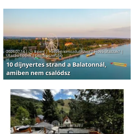
2026.07.14 |
8 perc
|
Hétvégi kimozduláshoz
|
Hová utazzak?
|
Utazási tippek
|
Legnépszerűbb
10 díjnyertes strand a Balatonnál,
amiben nem csalódsz