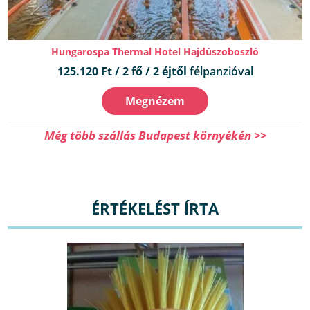
Hungarospa Thermal Hotel Hajdúszoboszló
125.120 Ft / 2 fő / 2 éjtől
félpanzióval
Megnézem
Még több szállás Budapest környékén >>
ÉRTÉKELÉST ÍRTA