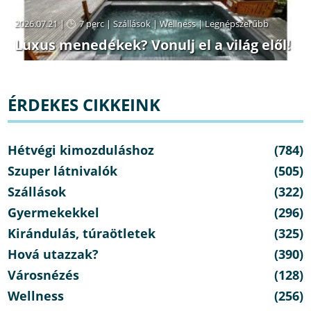
2026.07.21 |
7 perc
|
Szállások
|
Wellness
|
Legnépszerűbb
Luxus menedékek? Vonulj el a világ elől!
ÉRDEKES CIKKEINK
Hétvégi kimozduláshoz
(784)
Szuper látnivalók
(505)
Szállások
(322)
Gyermekekkel
(296)
Kirándulás, túraötletek
(325)
Hová utazzak?
(390)
Városnézés
(128)
Wellness
(256)