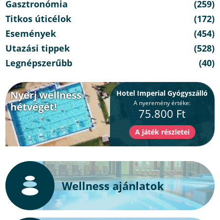
Gasztronómia
(259)
Titkos úticélok
(172)
Események
(454)
Utazási tippek
(528)
Legnépszerűbb
(40)
Nyerj wellness
Hotel Imperial Gyógyszálló
A nyeremény értéke:
hétvégét!
75.800 Ft
Wellness ajánlatok