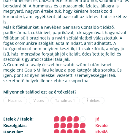
balzsamecetet és balzsamecet-koncentrátumot, valamint só- és
borsdarálót. A hummusz és a guacamole ízletes, állagra is
megnyerő, nagyon értékeltük, hogy kérésre hoztak zöld
koriandert, ami egyébként jól passzolt az ízletes thai csirkéhez
is.
Másik főételünket, a nevében Gennaro Contaldo-t idéző,
padlizsánnal, cukkinivel, paprikával, fokhagymával, hagymával
fóliában sült brazinot is a nyári séfajánlatból választottuk. A
fogás örömünkre szolgált, adta mindazt, amit adhatott. A
túrógombócot nem helyben készítik, itt csak kifőzik, amúgy jó
ízű, házi morzsába forgatják jól eltalált, édesített tejfellel és
szezonális gyümölcsökkel tálalják.
A Grumpyt a tavaly ősszel hosszabb szünet után ismét
megjelent Gault-Millau kalauz a pop kategóriába sorolta. És
igen, pont az ilyen lélekkel vezetett, személyességgel teli,
szerethető helyek illenek ebbe a csoportba.
Milyennek találod ezt az értékelést?
Hasznos
Vicces
Tartalmas
1
Érdekes
Ételek / Italok:
Jó
Kiszolgálás:
Kiváló
Hangulat:
Kiváló