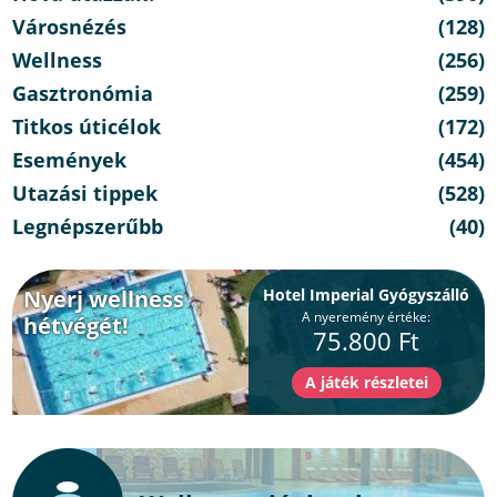
Városnézés
(128)
Wellness
(256)
Gasztronómia
(259)
Titkos úticélok
(172)
Események
(454)
Utazási tippek
(528)
Legnépszerűbb
(40)
Nyerj wellness
Hotel Imperial Gyógyszálló
A nyeremény értéke:
hétvégét!
75.800 Ft