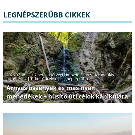
LEGNÉPSZERŰBB CIKKEK
2026.07.08 |
7 perc
|
Hétvégi kimozduláshoz
|
Kirándulás,
túraötletek
|
Titkos úticélok
|
Legnépszerűbb
Árnyas ösvények és más nyári
menedékek − hűsítő úti célok kánikulára