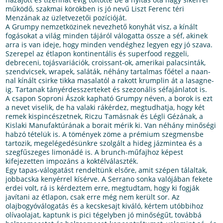
működő, szakmai körökben is jó nevű Liszt Ferenc téri
Menzának az üzletvezetői pozícióját.
A Grumpy nemzetközinek nevezhető konyhát visz, a kínált
fogásokat a világ minden tájáról válogatta össze a séf, akinek
arra is van ideje, hogy minden vendéghez legyen egy jó szava.
Szerepel az étlapon kontinentális és superfood reggeli,
debreceni, tojásvariációk, croissant-ok, amerikai palacsinták,
szendvicsek, wrapek, saláták, néhány tartalmas főétel a naan-
nal kínált csirke tikka masalatól a rakott krumplin át a lasagne-
ig. Tartanak tányérdesszerteket és szezonális séfajánlatot is.
A csapon Soproni Ászok kapható Grumpy néven, a borok is ezt
a nevet viselik, de ha valaki rákérdez, megtudhatja, hogy két
remek kispincészetnek, Riczu Tamásnak és Légli Gézának, a
Kislaki Manufaktúrának a borait mérik ki. Van néhány minőségi
habzó tételük is. A tömények zöme a prémium szegmensbe
tartozik, megelégedésünkre szolgált a hideg jázmintea és a
szegfűszeges limonádé is. A brunch-műfajhoz képest
kifejezetten impozáns a koktélválaszték.
Egy tapas-válogatást rendeltünk elsőre, amit szépen tálaltak,
jobbacska kenyérrel kísérve. A Serrano sonka valójában fekete
erdei volt, rá is kérdeztem erre, megtudtam, hogy ki fogják
javítani az étlapon, csak erre még nem került sor. Az
olajbogyóválogatás és a kecskesajt kiváló, kértem utóbbihoz
olívaolajat, kaptunk is pici tégelyben jó minőségűt, továbbá