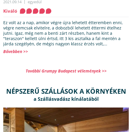
2021.09.14
egyedül
Kiváló
Ez volt az a nap, amikor végre újra lehetett étteremben enni,
végre nemcsak elvitelre, a dobozból lehetett éttermi ételhez
jutni. Igaz, még nem a benti zárt részben, hanem kint a
"teraszon" kellett ülni értsd, itt 3 kis asztalka a fal mentén a
járda szegélyén, de mégis nagyon klassz érzés volt,...
Bővebben >>
További Grumpy Budapest vélemények >>
NÉPSZERŰ SZÁLLÁSOK A KÖRNYÉKEN