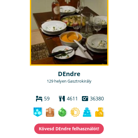
DEndre
129 helyen Gasztrokirály
59
4611
36380