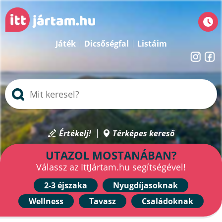
Játék
Dicsőségfal
Listáim
Értékelj!
Térképes kereső
UTAZOL MOSTANÁBAN?
Válassz az IttJártam.hu segítségével!
2-3 éjszaka
Nyugdíjasoknak
Wellness
Tavasz
Családoknak