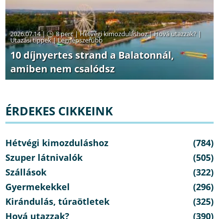
2026.07.14 |
8 perc
|
Hétvégi kimozduláshoz
|
Hová utazzak?
|
Utazási tippek
|
Legnépszerűbb
10 díjnyertes strand a Balatonnál,
amiben nem csalódsz
ÉRDEKES CIKKEINK
Hétvégi kimozduláshoz
(784)
Szuper látnivalók
(505)
Szállások
(322)
Gyermekekkel
(296)
Kirándulás, túraötletek
(325)
Hová utazzak?
(390)