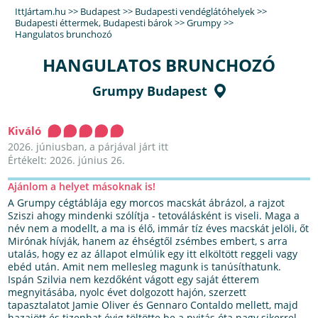
IttJártam.hu
>>
Budapest
>>
Budapesti vendéglátóhelyek
>>
Budapesti éttermek
,
Budapesti bárok
>>
Grumpy
>>
Hangulatos brunchozó
HANGULATOS BRUNCHOZÓ
Grumpy Budapest
Kiváló
2026. júniusban, a párjával járt itt
Értékelt: 2026. június 26.
Ajánlom a helyet másoknak is!
A Grumpy cégtáblája egy morcos macskát ábrázol, a rajzot
Sziszi ahogy mindenki szólítja - tetoválásként is viseli. Maga a
név nem a modellt, a ma is élő, immár tíz éves macskát jelöli, őt
Mirónak hívják, hanem az éhségtől zsémbes embert, s arra
utalás, hogy ez az állapot elmúlik egy itt elköltött reggeli vagy
ebéd után. Amit nem mellesleg magunk is tanúsíthatunk.
Ispán Szilvia nem kezdőként vágott egy saját étterem
megnyitásába, nyolc évet dolgozott hajón, szerzett
tapasztalatot Jamie Oliver és Gennaro Contaldo mellett, majd
hazajött és tizenhat évig töltötte be a nyitás óta nagy sikerrel