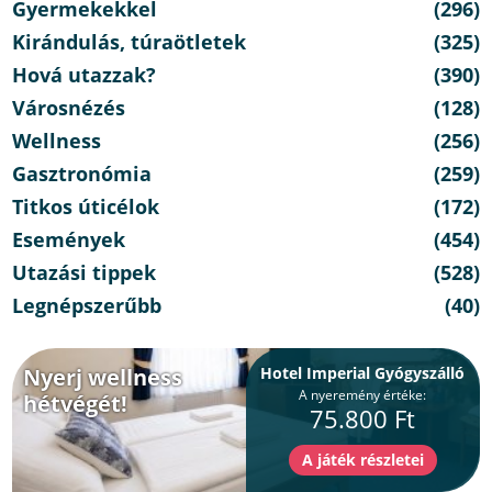
Gyermekekkel
(296)
Kirándulás, túraötletek
(325)
Hová utazzak?
(390)
Városnézés
(128)
Wellness
(256)
Gasztronómia
(259)
Titkos úticélok
(172)
Események
(454)
Utazási tippek
(528)
Legnépszerűbb
(40)
Nyerj wellness
Hotel Imperial Gyógyszálló
A nyeremény értéke:
hétvégét!
75.800 Ft