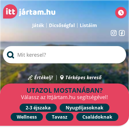
Játék
Dicsőségfal
Listáim
Értékelj!
Térképes kereső
UTAZOL MOSTANÁBAN?
Válassz az IttJártam.hu segítségével!
2-3 éjszaka
Nyugdíjasoknak
Wellness
Tavasz
Családoknak