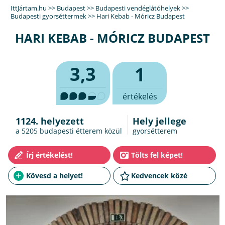
IttJártam.hu
>>
Budapest
>>
Budapesti vendéglátóhelyek
>>
Budapesti gyorséttermek
>>
Hari Kebab - Móricz Budapest
HARI KEBAB - MÓRICZ BUDAPEST
3,3
1
értékelés
1124. helyezett
Hely jellege
a 5205
budapesti étterem
közül
gyorsétterem