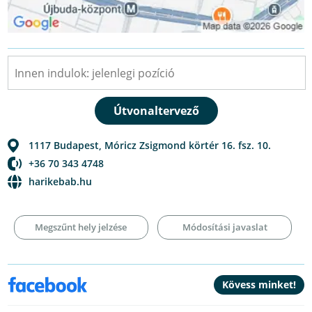
1117
Budapest
,
Móricz Zsigmond körtér 16. fsz. 10.
+36 70 343 4748
harikebab.hu
Megszűnt hely jelzése
Módosítási javaslat