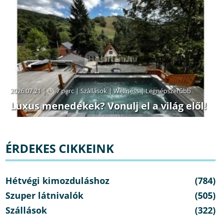
2026.07.21 |
7 perc
|
Szállások
|
Wellness
|
Legnépszerűbb
Luxus menedékek? Vonulj el a világ elől!
ÉRDEKES CIKKEINK
Hétvégi kimozduláshoz
(784)
Szuper látnivalók
(505)
Szállások
(322)