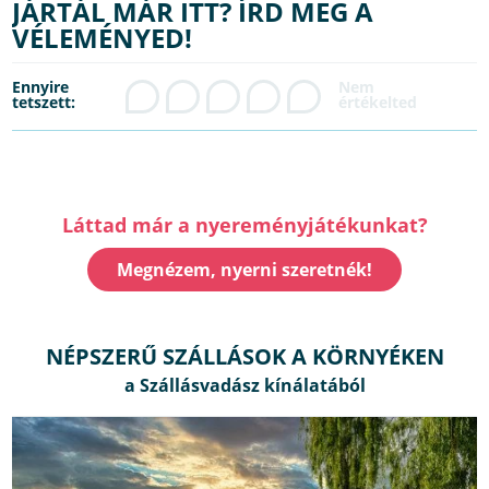
JÁRTÁL MÁR ITT? ÍRD MEG A
VÉLEMÉNYED!
Ennyire
tetszett:
Láttad már a nyereményjátékunkat?
Megnézem, nyerni szeretnék!
NÉPSZERŰ SZÁLLÁSOK A KÖRNYÉKEN