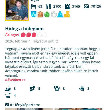
63
2100
3165
70126
Hideg a hidegben
Átlagos
2026. február 4.
egyedül járt itt
Tegnap az az ötletem jött elő, nem tudom honnan, hogy a
vietnami kávém előtt ennék egy ebédet, ideje volt éppen,
hát pont egymásnak veti a hátát a két cég, csak egy fal
választja el őket. Így aztán legyen Hari kebab. Olyan havas
latyakot eresztő kis banda voltunk az előtérben,
ácsorogtunk, várakoztunk, többen inkább elvitelre kértek
valamit.
Bővebben >>
3
5
3
3
4
Itt fényképeztem: