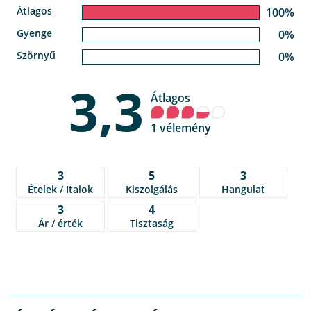
Átlagos
100%
Gyenge
0%
Szörnyű
0%
3,3
Átlagos
1 vélemény
3
5
3
Ételek / Italok
Kiszolgálás
Hangulat
3
4
Ár / érték
Tisztaság