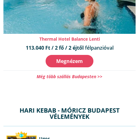
Thermal Hotel Balance Lenti
113.040 Ft / 2 fő / 2 éjtől
félpanzióval
Megnézem
Még több szállás Budapesten >>
HARI KEBAB - MÓRICZ BUDAPEST
VÉLEMÉNYEK
Ugor