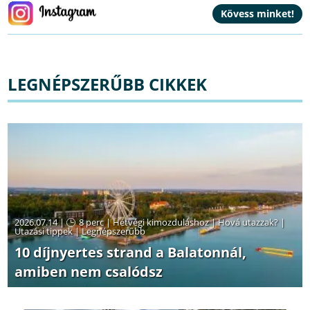
LEGNÉPSZERŰBB CIKKEK
2026.07.14 |
8 perc
|
Hétvégi kimozduláshoz
|
Hová utazzak?
|
Utazási tippek
|
Legnépszerűbb
10 díjnyertes strand a Balatonnál,
amiben nem csalódsz