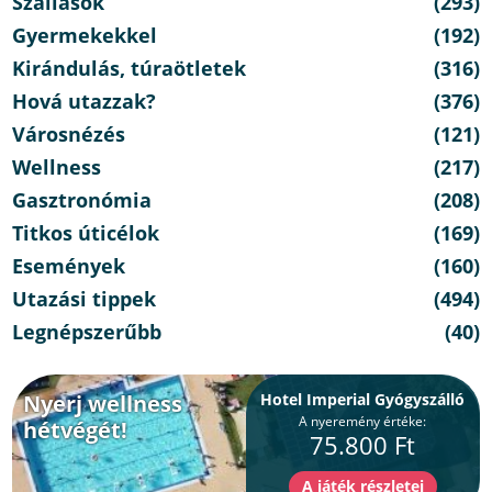
Szállások
(293)
Gyermekekkel
(192)
Kirándulás, túraötletek
(316)
Hová utazzak?
(376)
Városnézés
(121)
Wellness
(217)
Gasztronómia
(208)
Titkos úticélok
(169)
Események
(160)
Utazási tippek
(494)
Legnépszerűbb
(40)
Nyerj wellness
Hotel Imperial Gyógyszálló
A nyeremény értéke:
hétvégét!
75.800 Ft