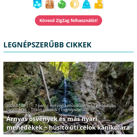
LEGNÉPSZERŰBB CIKKEK
2026.07.08 |
7 perc
|
Hétvégi kimozduláshoz
|
Kirándulás,
túraötletek
|
Titkos úticélok
|
Legnépszerűbb
Árnyas ösvények és más nyári
menedékek − hűsítő úti célok kánikulára