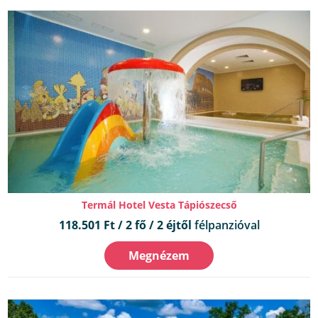
Termál Hotel Vesta Tápiószecső
118.501 Ft / 2 fő / 2 éjtől
félpanzióval
Megnézem