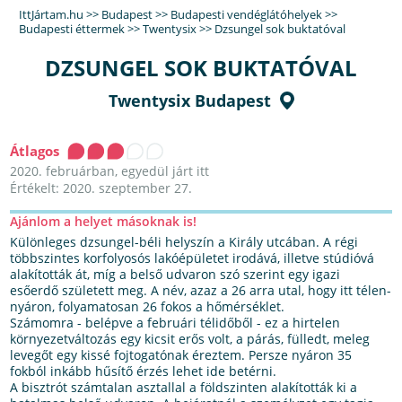
IttJártam.hu
>>
Budapest
>>
Budapesti vendéglátóhelyek
>>
Budapesti éttermek
>>
Twentysix
>>
Dzsungel sok buktatóval
DZSUNGEL SOK BUKTATÓVAL
Twentysix Budapest
Átlagos
2020. februárban, egyedül járt itt
Értékelt: 2020. szeptember 27.
Ajánlom a helyet másoknak is!
Különleges dzsungel-béli helyszín a Király utcában. A régi
többszintes korfolyosós lakóépületet irodává, illetve stúdióvá
alakították át, míg a belső udvaron szó szerint egy igazi
esőerdő született meg. A név, azaz a 26 arra utal, hogy itt télen-
nyáron, folyamatosan 26 fokos a hőmérséklet.
Számomra - belépve a februári télidőből - ez a hirtelen
környezetváltozás egy kicsit erős volt, a párás, fülledt, meleg
levegőt egy kissé fojtogatónak éreztem. Persze nyáron 35
fokból inkább hűsítő érzés lehet ide betérni.
A bisztrót számtalan asztallal a földszinten alakították ki a