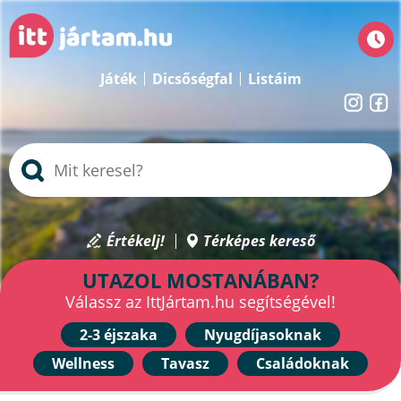
Játék
Dicsőségfal
Listáim
Értékelj!
Térképes kereső
UTAZOL MOSTANÁBAN?
Válassz az IttJártam.hu segítségével!
2-3 éjszaka
Nyugdíjasoknak
Wellness
Tavasz
Családoknak