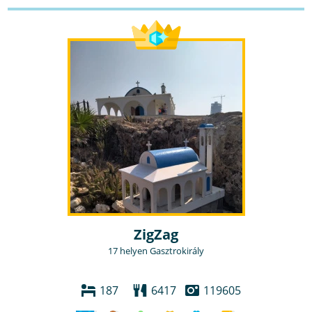
ZigZag
17 helyen Gasztrokirály
187
6417
119605