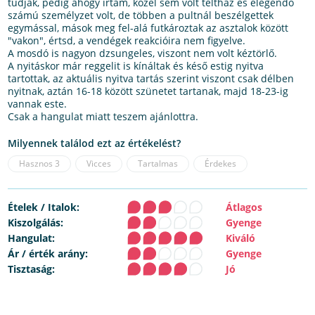
tudjak, pedig ahogy írtam, közel sem volt teltház és elegendő
számú személyzet volt, de többen a pultnál beszélgettek
egymással, mások meg fel-alá futkároztak az asztalok között
"vakon", értsd, a vendégek reakcióira nem figyelve.
A mosdó is nagyon dzsungeles, viszont nem volt kéztörlő.
A nyitáskor már reggelit is kínáltak és késő estig nyitva
tartottak, az aktuális nyitva tartás szerint viszont csak délben
nyitnak, aztán 16-18 között szünetet tartanak, majd 18-23-ig
vannak este.
Csak a hangulat miatt teszem ajánlottra.
Milyennek találod ezt az értékelést?
Hasznos
3
Vicces
Tartalmas
Érdekes
Ételek / Italok:
Átlagos
Kiszolgálás:
Gyenge
Hangulat:
Kiváló
Ár / érték arány:
Gyenge
Tisztaság:
Jó