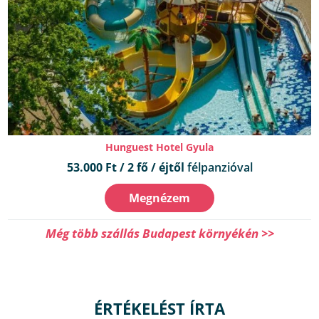
Hunguest Hotel Gyula
53.000 Ft / 2 fő / éjtől
félpanzióval
Megnézem
Még több szállás Budapest környékén >>
ÉRTÉKELÉST ÍRTA