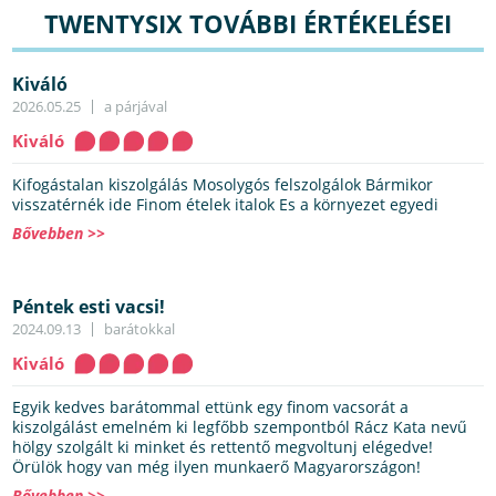
TWENTYSIX TOVÁBBI ÉRTÉKELÉSEI
Kiváló
2026.05.25
a párjával
Kiváló
Kifogástalan kiszolgálás Mosolygós felszolgálok Bármikor
visszatérnék ide Finom ételek italok Es a környezet egyedi
Bővebben >>
Péntek esti vacsi!
2024.09.13
barátokkal
Kiváló
Egyik kedves barátommal ettünk egy finom vacsorát a
kiszolgálást emelném ki legfőbb szempontból Rácz Kata nevű
hölgy szolgált ki minket és rettentő megvoltunj elégedve!
Örülök hogy van még ilyen munkaerő Magyarországon!
Bővebben >>