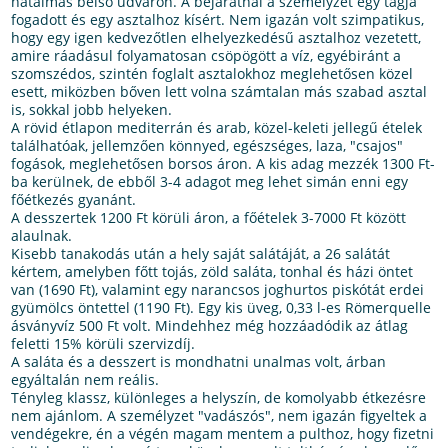
hatalmas belső udvaron. A bejáratnál a személyzet egy tagja
fogadott és egy asztalhoz kísért. Nem igazán volt szimpatikus,
hogy egy igen kedvezőtlen elhelyezkedésű asztalhoz vezetett,
amire ráadásul folyamatosan csöpögött a víz, egyébiránt a
szomszédos, szintén foglalt asztalokhoz meglehetősen közel
esett, miközben bőven lett volna számtalan más szabad asztal
is, sokkal jobb helyeken.
A rövid étlapon mediterrán és arab, közel-keleti jellegű ételek
találhatóak, jellemzően könnyed, egészséges, laza, "csajos"
fogások, meglehetősen borsos áron. A kis adag mezzék 1300 Ft-
ba kerülnek, de ebből 3-4 adagot meg lehet simán enni egy
főétkezés gyanánt.
A desszertek 1200 Ft körüli áron, a főételek 3-7000 Ft között
alaulnak.
Kisebb tanakodás után a hely saját salátáját, a 26 salátát
kértem, amelyben főtt tojás, zöld saláta, tonhal és házi öntet
van (1690 Ft), valamint egy narancsos joghurtos piskótát erdei
gyümölcs öntettel (1190 Ft). Egy kis üveg, 0,33 l-es Römerquelle
ásványvíz 500 Ft volt. Mindehhez még hozzáadódik az átlag
feletti 15% körüli szervizdíj.
A saláta és a desszert is mondhatni unalmas volt, árban
egyáltalán nem reális.
Tényleg klassz, különleges a helyszín, de komolyabb étkezésre
nem ajánlom. A személyzet "vadászós", nem igazán figyeltek a
vendégekre, én a végén magam mentem a pulthoz, hogy fizetni