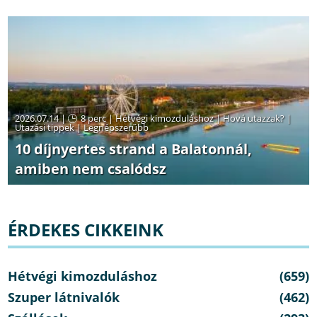
2026.07.14 |
8 perc
|
Hétvégi kimozduláshoz
|
Hová utazzak?
|
Utazási tippek
|
Legnépszerűbb
10 díjnyertes strand a Balatonnál,
amiben nem csalódsz
ÉRDEKES CIKKEINK
Hétvégi kimozduláshoz
(659)
Szuper látnivalók
(462)