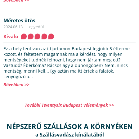
Méretes ötös
2024.06.13
egyedül
Kiváló
Ez a hely fent van az ittjartamon Budapest legjobb 5 étterme
között, és feltettem magamnak ma a kérdést, hogy milyen
mentségeket tudnék felhozni, hogy nem jártam még ott?
Vastüdő? Éberkóma? Rácsos ágy a dühöngőben? Nem, nincs
mentség, menni kell... így aztán ma itt értek a falatok.
Lenyűgöző a...
Bővebben >>
További Twentysix Budapest vélemények >>
NÉPSZERŰ SZÁLLÁSOK A KÖRNYÉKEN