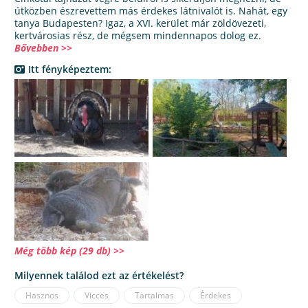
útközben észrevettem más érdekes látnivalót is. Nahát, egy
tanya Budapesten? Igaz, a XVI. kerület már zöldövezeti,
kertvárosias rész, de mégsem mindennapos dolog ez.
Bővebben >>
Itt fényképeztem:
Még több kép (29 db) >>
Milyennek találod ezt az értékelést?
Hasznos
Vicces
Tartalmas
Érdekes