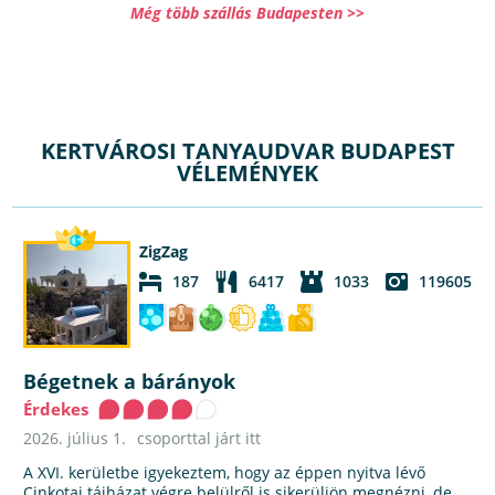
Még több szállás Budapesten >>
KERTVÁROSI TANYAUDVAR BUDAPEST
VÉLEMÉNYEK
ZigZag
187
6417
1033
119605
Bégetnek a bárányok
Érdekes
2026. július 1.
csoporttal járt itt
A XVI. kerületbe igyekeztem, hogy az éppen nyitva lévő
Cinkotai tájházat végre belülről is sikerüljön megnézni, de