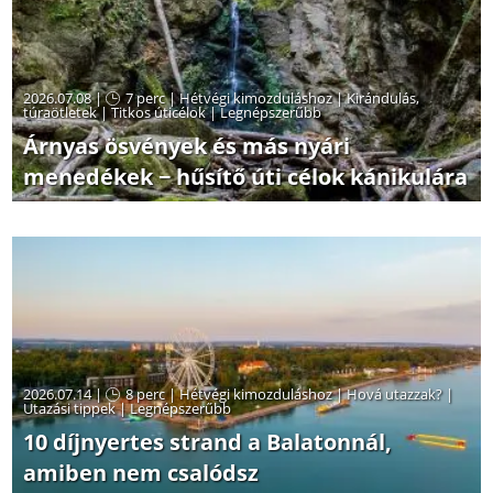
2026.07.08 |
7 perc
|
Hétvégi kimozduláshoz
|
Kirándulás,
túraötletek
|
Titkos úticélok
|
Legnépszerűbb
Árnyas ösvények és más nyári
menedékek − hűsítő úti célok kánikulára
2026.07.14 |
8 perc
|
Hétvégi kimozduláshoz
|
Hová utazzak?
|
Utazási tippek
|
Legnépszerűbb
10 díjnyertes strand a Balatonnál,
amiben nem csalódsz