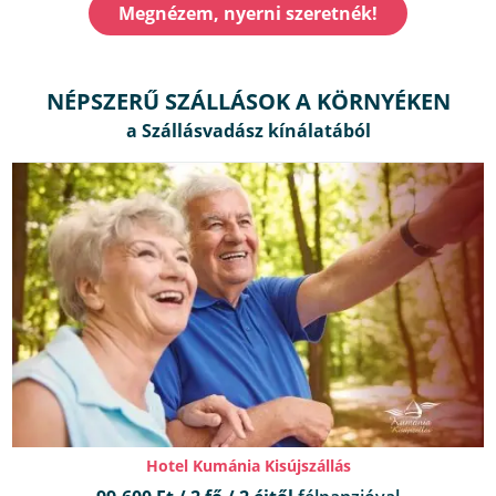
Megnézem, nyerni szeretnék!
NÉPSZERŰ SZÁLLÁSOK A KÖRNYÉKEN
Hotel Kumánia Kisújszállás