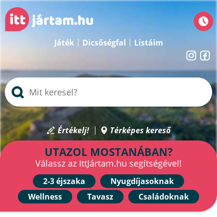
Játék
Dicsőségfal
Listáim
Értékelj!
Térképes kereső
UTAZOL MOSTANÁBAN?
Válassz az IttJártam.hu segítségével!
2-3 éjszaka
Nyugdíjasoknak
Wellness
Tavasz
Családoknak