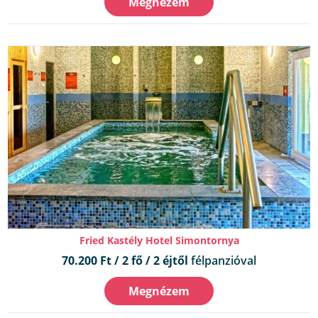
Megnézem
Fried Kastély Hotel Simontornya
70.200 Ft / 2 fő / 2 éjtől
félpanzióval
Megnézem