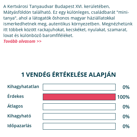
A Kertvárosi Tanyaudvar Budapest XVI. kerületében,
Mátyásföldön található. Ez egy különleges, családbarát "mini-
tanya", ahol a látogatók őshonos magyar háziállatokkal
ismerkedhetnek meg, autentikus környezetben. Megnézhetünk
itt többek között rackajuhokat, kecskéket, nyulakat, szamarat,
lovat és különböző baromfiféléket.
Tovább olvasom >>
1 VENDÉG ÉRTÉKELÉSE ALAPJÁN
Kihagyhatatlan
0%
Érdekes
100%
Átlagos
0%
Kihagyható
0%
Időpazarlás
0%