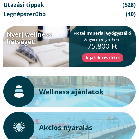
Utazási tippek
(528)
Legnépszerűbb
(40)
Nyerj wellness
Hotel Imperial Gyógyszálló
A nyeremény értéke:
hétvégét!
75.800 Ft
Wellness ajánlatok
Akciós nyaralás