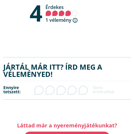
4
Érdekes
1 vélemény
JÁRTÁL MÁR ITT? ÍRD MEG A
VÉLEMÉNYED!
Ennyire
tetszett:
Láttad már a nyereményjátékunkat?