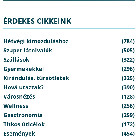
ÉRDEKES CIKKEINK
Hétvégi kimozduláshoz
(784)
Szuper látnivalók
(505)
Szállások
(322)
Gyermekekkel
(296)
Kirándulás, túraötletek
(325)
Hová utazzak?
(390)
Városnézés
(128)
Wellness
(256)
Gasztronómia
(259)
Titkos úticélok
(172)
Események
(454)