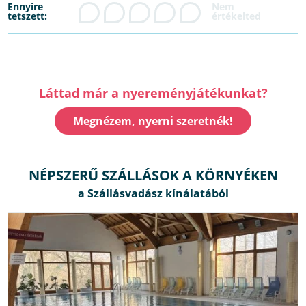
Ennyire
tetszett:
Láttad már a nyereményjátékunkat?
Megnézem, nyerni szeretnék!
NÉPSZERŰ SZÁLLÁSOK A KÖRNYÉKEN