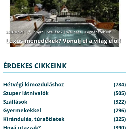
2026.07.21 |
7 perc
|
Szállások
|
Wellness
|
Legnépszerűbb
Luxus menedékek? Vonulj el a világ elől!
ÉRDEKES CIKKEINK
Hétvégi kimozduláshoz
(784)
Szuper látnivalók
(505)
Szállások
(322)
Gyermekekkel
(296)
Kirándulás, túraötletek
(325)
Hová utazzak?
(390)