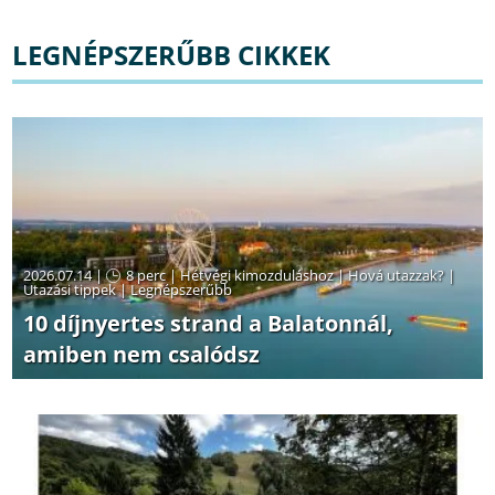
LEGNÉPSZERŰBB CIKKEK
2026.07.14 |
8 perc
|
Hétvégi kimozduláshoz
|
Hová utazzak?
|
Utazási tippek
|
Legnépszerűbb
10 díjnyertes strand a Balatonnál,
amiben nem csalódsz