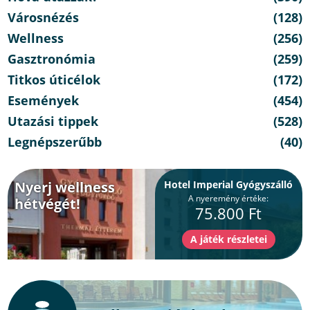
Városnézés
(128)
Wellness
(256)
Gasztronómia
(259)
Titkos úticélok
(172)
Események
(454)
Utazási tippek
(528)
Legnépszerűbb
(40)
Nyerj wellness
Hotel Imperial Gyógyszálló
A nyeremény értéke:
hétvégét!
75.800 Ft