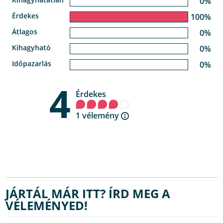
0%
Érdekes
100%
Átlagos
0%
Kihagyható
0%
Időpazarlás
0%
4
Érdekes
1 vélemény
JÁRTÁL MÁR ITT? ÍRD MEG A
VÉLEMÉNYED!