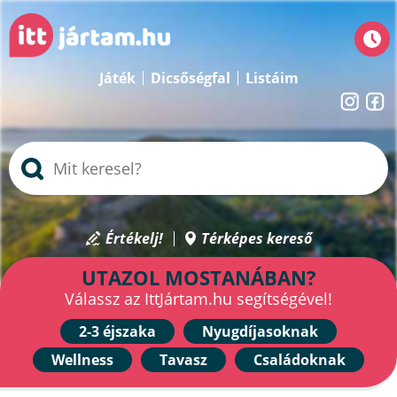
Játék
Dicsőségfal
Listáim
Értékelj!
Térképes kereső
UTAZOL MOSTANÁBAN?
Válassz az IttJártam.hu segítségével!
2-3 éjszaka
Nyugdíjasoknak
Wellness
Tavasz
Családoknak