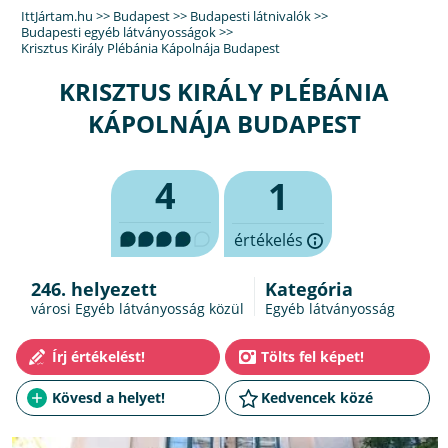
IttJártam.hu
>>
Budapest
>>
Budapesti látnivalók
>>
Budapesti egyéb látványosságok
>>
Krisztus Király Plébánia Kápolnája Budapest
KRISZTUS KIRÁLY PLÉBÁNIA
KÁPOLNÁJA BUDAPEST
4
1
értékelés
246. helyezett
Kategória
városi Egyéb látványosság közül
Egyéb látványosság