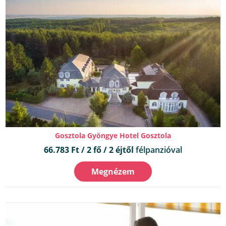
Gosztola Gyöngye Hotel Gosztola
66.783 Ft / 2 fő / 2 éjtől
félpanzióval
Megnézem