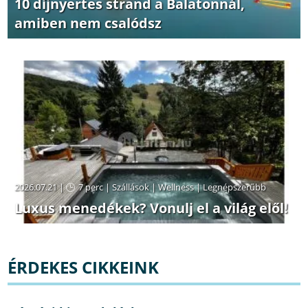
10 díjnyertes strand a Balatonnál,
amiben nem csalódsz
2026.07.21 |
7 perc
|
Szállások
|
Wellness
|
Legnépszerűbb
Luxus menedékek? Vonulj el a világ elől!
ÉRDEKES CIKKEINK