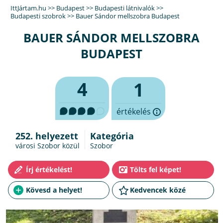
IttJártam.hu
>>
Budapest
>>
Budapesti látnivalók
>>
Budapesti szobrok
>>
Bauer Sándor mellszobra Budapest
BAUER SÁNDOR MELLSZOBRA
BUDAPEST
4
1
értékelés
252. helyezett
Kategória
városi Szobor közül
Szobor