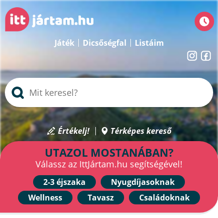
Játék
Dicsőségfal
Listáim
Értékelj!
Térképes kereső
UTAZOL MOSTANÁBAN?
Válassz az IttJártam.hu segítségével!
2-3 éjszaka
Nyugdíjasoknak
Wellness
Tavasz
Családoknak