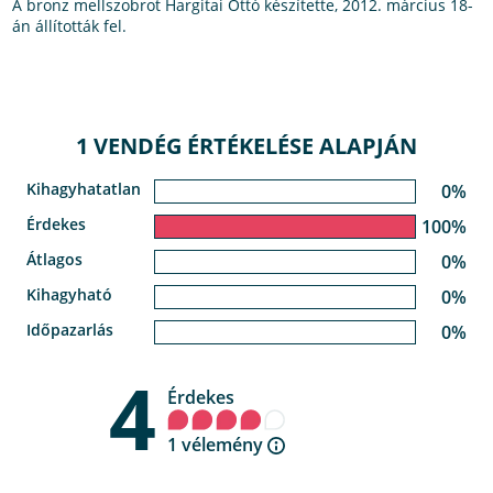
A bronz mellszobrot Hargitai Ottó készítette, 2012. március 18-
án állították fel.
1 VENDÉG ÉRTÉKELÉSE ALAPJÁN
Kihagyhatatlan
0%
Érdekes
100%
Átlagos
0%
Kihagyható
0%
Időpazarlás
0%
4
Érdekes
1 vélemény