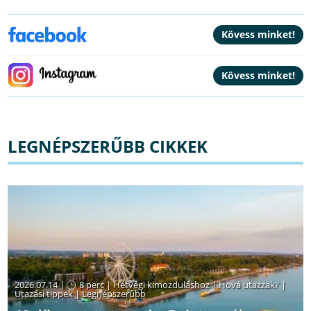
LEGNÉPSZERŰBB CIKKEK
2026.07.14 |
8 perc
|
Hétvégi kimozduláshoz
|
Hová utazzak?
|
Utazási tippek
|
Legnépszerűbb