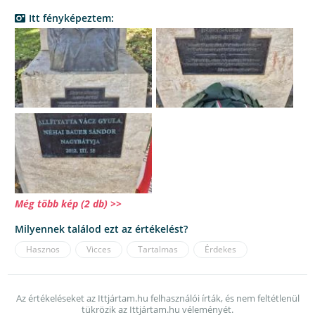
Itt fényképeztem:
Még több kép (2 db) >>
Milyennek találod ezt az értékelést?
Hasznos
Vicces
Tartalmas
Érdekes
Az értékeléseket az Ittjártam.hu felhasználói írták, és nem feltétlenül
tükrözik az Ittjártam.hu véleményét.