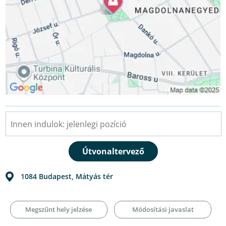
1084
Budapest
,
Mátyás tér
Megszűnt hely jelzése
Módosítási javaslat