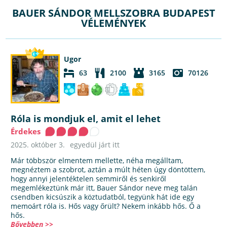
BAUER SÁNDOR MELLSZOBRA BUDAPEST
VÉLEMÉNYEK
Ugor
63
2100
3165
70126
Róla is mondjuk el, amit el lehet
Érdekes
2025. október 3.
egyedül járt itt
Már többször elmentem mellette, néha megálltam,
megnéztem a szobrot, aztán a múlt héten úgy döntöttem,
hogy annyi jelentéktelen semmiről és senkiről
megemlékeztünk már itt, Bauer Sándor neve meg talán
csendben kicsúszik a köztudatból, tegyünk hát ide egy
memoárt róla is. Hős vagy őrült? Nekem inkább hős. Ő a
hős.
Bővebben >>