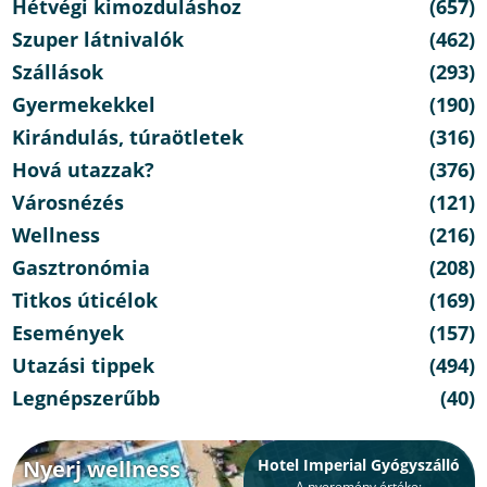
Hétvégi kimozduláshoz
(657)
Szuper látnivalók
(462)
Szállások
(293)
Gyermekekkel
(190)
Kirándulás, túraötletek
(316)
Hová utazzak?
(376)
Városnézés
(121)
Wellness
(216)
Gasztronómia
(208)
Titkos úticélok
(169)
Események
(157)
Utazási tippek
(494)
Legnépszerűbb
(40)
Nyerj wellness
Hotel Imperial Gyógyszálló
A nyeremény értéke: