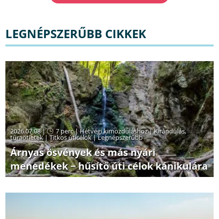
LEGNÉPSZERŰBB CIKKEK
2026.07.08 |
7 perc
|
Hétvégi kimozduláshoz
|
Kirándulás,
túraötletek
|
Titkos úticélok
|
Legnépszerűbb
Árnyas ösvények és más nyári
menedékek − hűsítő úti célok kánikulára