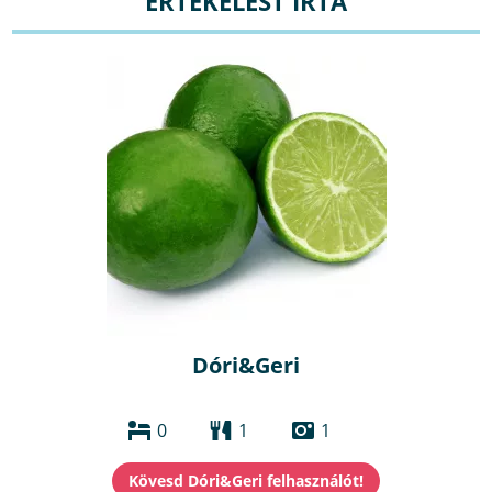
ÉRTÉKELÉST ÍRTA
Dóri&Geri
0
1
1