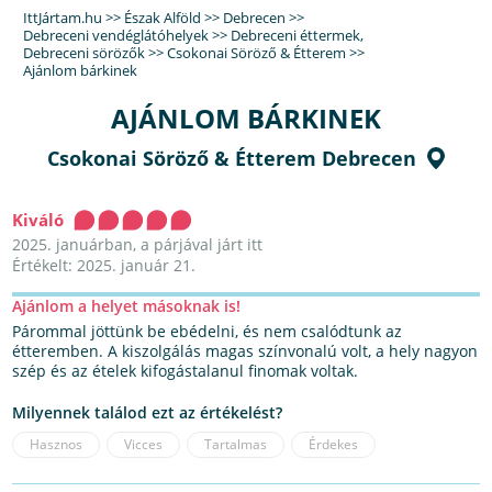
IttJártam.hu
>>
Észak Alföld
>>
Debrecen
>>
Debreceni vendéglátóhelyek
>>
Debreceni éttermek
,
Debreceni sörözők
>>
Csokonai Söröző & Étterem
>>
Ajánlom bárkinek
AJÁNLOM BÁRKINEK
Csokonai Söröző & Étterem Debrecen
Kiváló
2025. januárban, a párjával járt itt
Értékelt: 2025. január 21.
Ajánlom a helyet másoknak is!
Párommal jöttünk be ebédelni, és nem csalódtunk az
étteremben. A kiszolgálás magas színvonalú volt, a hely nagyon
szép és az ételek kifogástalanul finomak voltak.
Milyennek találod ezt az értékelést?
Hasznos
Vicces
Tartalmas
Érdekes