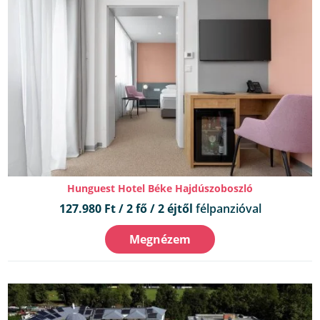
Hunguest Hotel Béke Hajdúszoboszló
127.980 Ft / 2 fő / 2 éjtől
félpanzióval
Megnézem