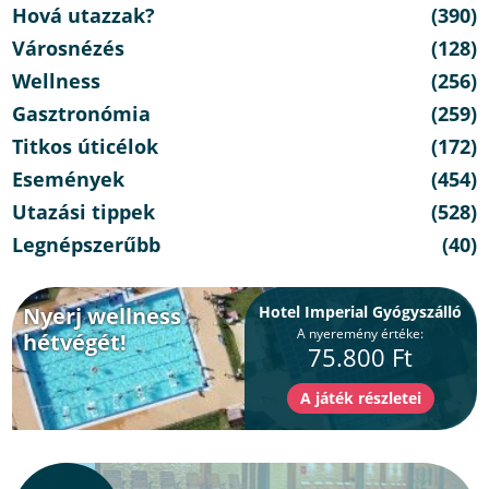
Hová utazzak?
(390)
Városnézés
(128)
Wellness
(256)
Gasztronómia
(259)
Titkos úticélok
(172)
Események
(454)
Utazási tippek
(528)
Legnépszerűbb
(40)
Nyerj wellness
Hotel Imperial Gyógyszálló
A nyeremény értéke:
hétvégét!
75.800 Ft