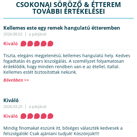
CSOKONAI SÖRÖZŐ & ÉTTEREM
TOVÁBBI ÉRTÉKELÉSEI
Kellemes este egy remek hangulatú étteremben
2026.08.02
a párjával
Kiváló
Tiszta, elegáns megjelenésű, kellemes hangulatú hely. Kedves
fogadtatás és gyors kiszolgálás. A személyzet folyamatosan
érdeklődik, hogy minden rendben van-e az étellel, itallal.
Kellemes estét biztosítottak nekünk.
Bővebben >>
Kiváló
2026.03.25
a párjával
Kiváló
Mindig finomakat eszünk itt, bőséges választék kedvesek a
felszolgálók! Csak ajánlani tudjuk! Köszönjük!!!!