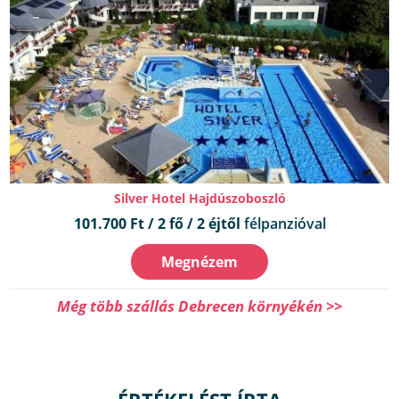
Silver Hotel Hajdúszoboszló
101.700 Ft / 2 fő / 2 éjtől
félpanzióval
Megnézem
Még több szállás Debrecen környékén >>