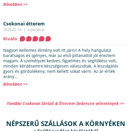
Bővebben >>
Csokonai étterem
2026.02.14
a párjával
Kiváló
Nagyon kellemes élmény volt itt járni! A hely hangulata
barátságos és igényes, már az első pillanattól jól éreztem
magam. A személyzet kedves, figyelmes és segítőkész volt,
minden kérdésemre készségesen válaszoltak. A kiszolgálás
gyors és gördülékeny, nem kellett sokat várni. Az ár-érték
arány...
Bővebben >>
További Csokonai Söröző & Étterem Debrecen vélemények >>
NÉPSZERŰ SZÁLLÁSOK A KÖRNYÉKEN