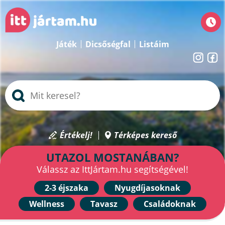
Játék
Dicsőségfal
Listáim
Értékelj!
Térképes kereső
UTAZOL MOSTANÁBAN?
Válassz az IttJártam.hu segítségével!
2-3 éjszaka
Nyugdíjasoknak
Wellness
Tavasz
Családoknak