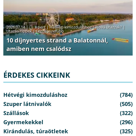
2026.07.14 |
8 perc
|
Hétvégi kimozduláshoz
|
Hová utazzak?
|
Utazási tippek
|
Legnépszerűbb
10 díjnyertes strand a Balatonnál,
amiben nem csalódsz
ÉRDEKES CIKKEINK
Hétvégi kimozduláshoz
(784)
Szuper látnivalók
(505)
Szállások
(322)
Gyermekekkel
(296)
Kirándulás, túraötletek
(325)