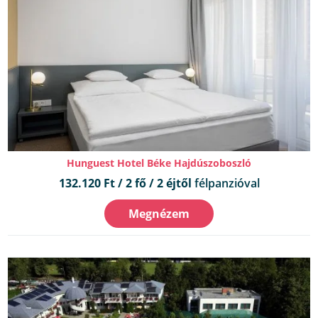
Hunguest Hotel Béke Hajdúszoboszló
132.120 Ft / 2 fő / 2 éjtől
félpanzióval
Megnézem