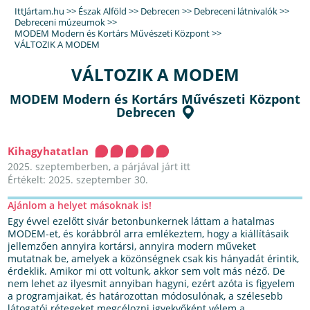
IttJártam.hu
>>
Észak Alföld
>>
Debrecen
>>
Debreceni látnivalók
>>
Debreceni múzeumok
>>
MODEM Modern és Kortárs Művészeti Központ
>>
VÁLTOZIK A MODEM
VÁLTOZIK A MODEM
MODEM Modern és Kortárs Művészeti Központ
Debrecen
Kihagyhatatlan
2025. szeptemberben, a párjával járt itt
Értékelt: 2025. szeptember 30.
Ajánlom a helyet másoknak is!
Egy évvel ezelőtt sivár betonbunkernek láttam a hatalmas
MODEM-et, és korábbról arra emlékeztem, hogy a kiállításaik
jellemzően annyira kortársi, annyira modern műveket
mutatnak be, amelyek a közönségnek csak kis hányadát érintik,
érdeklik. Amikor mi ott voltunk, akkor sem volt más néző. De
nem lehet az ilyesmit annyiban hagyni, ezért azóta is figyelem
a programjaikat, és határozottan módosulónak, a szélesebb
látogatói rétegeket megcélozni igyekvőként vélem a