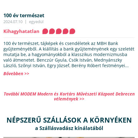
100 év természet
2024.07.10
egyedül
Kihagyhatatlan
100 év természet, tájképek és csendéletek az MBH Bank
gyűjteményéből. A kiállítás a bank gyűjteményének egy szeletét
mutatja be, a hagyományokból a klasszikus modernizmusba
való átmenetet. Benczúr Gyula, Csók István, Mednyánszky
László, Szőnyi István, Egry József, Berény Róbert festményei...
Bővebben >>
További MODEM Modern és Kortárs Művészeti Központ Debrecen
vélemények >>
NÉPSZERŰ SZÁLLÁSOK A KÖRNYÉKEN