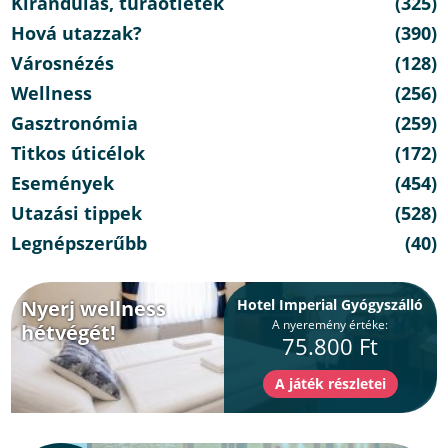
Kirándulás, túraötletek
(325)
Hová utazzak?
(390)
Városnézés
(128)
Wellness
(256)
Gasztronómia
(259)
Titkos úticélok
(172)
Események
(454)
Utazási tippek
(528)
Legnépszerűbb
(40)
Nyerj wellness
Hotel Imperial Gyógyszálló
A nyeremény értéke:
hétvégét!
75.800 Ft