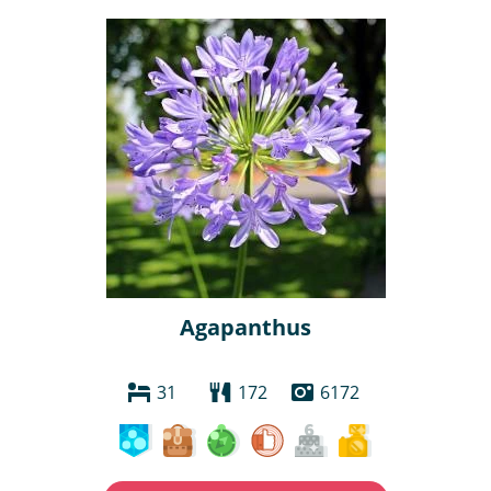
Agapanthus
31
172
6172