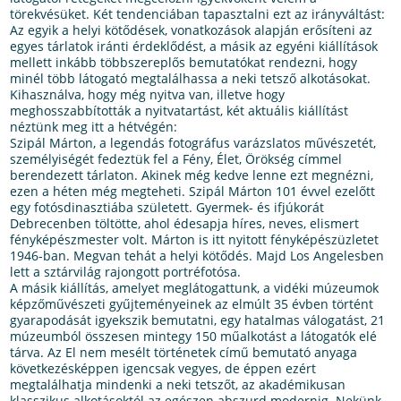
törekvésüket. Két tendenciában tapasztalni ezt az irányváltást:
Az egyik a helyi kötődések, vonatkozások alapján erősíteni az
egyes tárlatok iránti érdeklődést, a másik az egyéni kiállítások
mellett inkább többszereplős bemutatókat rendezni, hogy
minél több látogató megtalálhassa a neki tetsző alkotásokat.
Kihasználva, hogy még nyitva van, illetve hogy
meghosszabbították a nyitvatartást, két aktuális kiállítást
néztünk meg itt a hétvégén:
Szipál Márton, a legendás fotográfus varázslatos művészetét,
személyiségét fedeztük fel a Fény, Élet, Örökség címmel
berendezett tárlaton. Akinek még kedve lenne ezt megnézni,
ezen a héten még megteheti. Szipál Márton 101 évvel ezelőtt
egy fotósdinasztiába született. Gyermek- és ifjúkorát
Debrecenben töltötte, ahol édesapja híres, neves, elismert
fényképészmester volt. Márton is itt nyitott fényképészüzletet
1946-ban. Megvan tehát a helyi kötődés. Majd Los Angelesben
lett a sztárvilág rajongott portréfotósa.
A másik kiállítás, amelyet meglátogattunk, a vidéki múzeumok
képzőművészeti gyűjteményeinek az elmúlt 35 évben történt
gyarapodását igyekszik bemutatni, egy hatalmas válogatást, 21
múzeumból összesen mintegy 150 műalkotást a látogatók elé
tárva. Az El nem mesélt történetek című bemutató anyaga
következésképpen igencsak vegyes, de éppen ezért
megtalálhatja mindenki a neki tetszőt, az akadémikusan
klasszikus alkotásoktól az egészen abszurd modernig. Nekünk