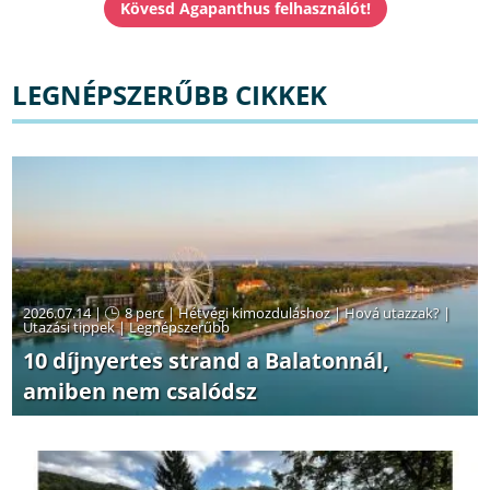
LEGNÉPSZERŰBB CIKKEK
2026.07.14 |
8 perc
|
Hétvégi kimozduláshoz
|
Hová utazzak?
|
Utazási tippek
|
Legnépszerűbb
10 díjnyertes strand a Balatonnál,
amiben nem csalódsz