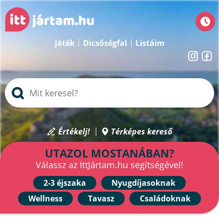
Játék
Dicsőségfal
Listáim
Értékelj!
Térképes kereső
UTAZOL MOSTANÁBAN?
Válassz az IttJártam.hu segítségével!
2-3 éjszaka
Nyugdíjasoknak
Wellness
Tavasz
Családoknak