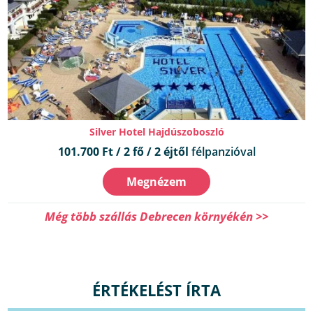
Silver Hotel Hajdúszoboszló
101.700 Ft / 2 fő / 2 éjtől
félpanzióval
Megnézem
Még több szállás Debrecen környékén >>
ÉRTÉKELÉST ÍRTA