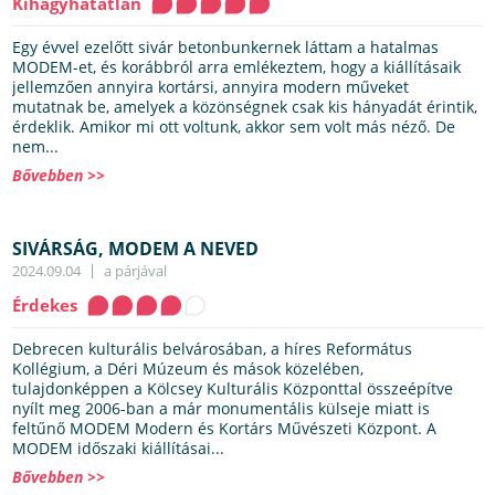
Kihagyhatatlan
Egy évvel ezelőtt sivár betonbunkernek láttam a hatalmas
MODEM-et, és korábbról arra emlékeztem, hogy a kiállításaik
jellemzően annyira kortársi, annyira modern műveket
mutatnak be, amelyek a közönségnek csak kis hányadát érintik,
érdeklik. Amikor mi ott voltunk, akkor sem volt más néző. De
nem...
Bővebben >>
SIVÁRSÁG, MODEM A NEVED
2024.09.04
a párjával
Érdekes
Debrecen kulturális belvárosában, a híres Református
Kollégium, a Déri Múzeum és mások közelében,
tulajdonképpen a Kölcsey Kulturális Központtal összeépítve
nyílt meg 2006-ban a már monumentális külseje miatt is
feltűnő MODEM Modern és Kortárs Művészeti Központ. A
MODEM időszaki kiállításai...
Bővebben >>