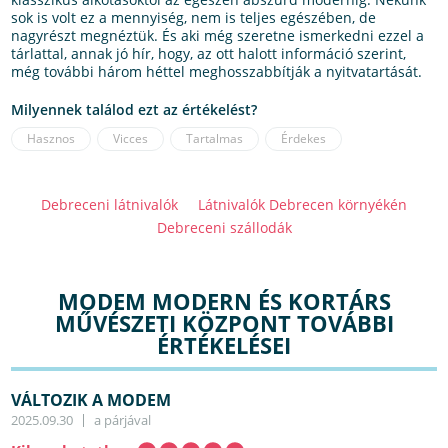
sok is volt ez a mennyiség, nem is teljes egészében, de
nagyrészt megnéztük. És aki még szeretne ismerkedni ezzel a
tárlattal, annak jó hír, hogy, az ott halott információ szerint,
még további három héttel meghosszabbítják a nyitvatartását.
Milyennek találod ezt az értékelést?
Hasznos
Vicces
Tartalmas
Érdekes
Debreceni látnivalók
Látnivalók Debrecen környékén
Debreceni szállodák
MODEM MODERN ÉS KORTÁRS
MŰVÉSZETI KÖZPONT TOVÁBBI
ÉRTÉKELÉSEI
VÁLTOZIK A MODEM
2025.09.30
a párjával