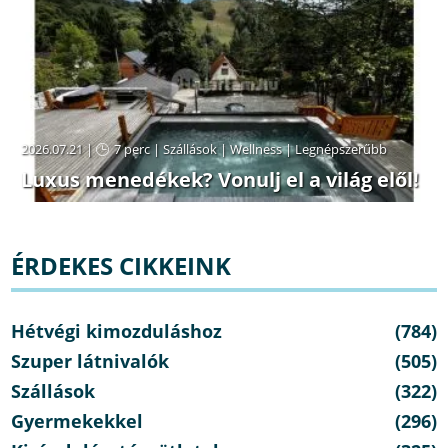
2026.07.21 |
7 perc
|
Szállások
|
Wellness
|
Legnépszerűbb
Luxus menedékek? Vonulj el a világ elől!
ÉRDEKES CIKKEINK
Hétvégi kimozduláshoz
(784)
Szuper látnivalók
(505)
Szállások
(322)
Gyermekekkel
(296)