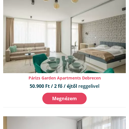
Párizs Garden Apartments Debrecen
50.900 Ft / 2 fő / éjtől
reggelivel
Megnézem