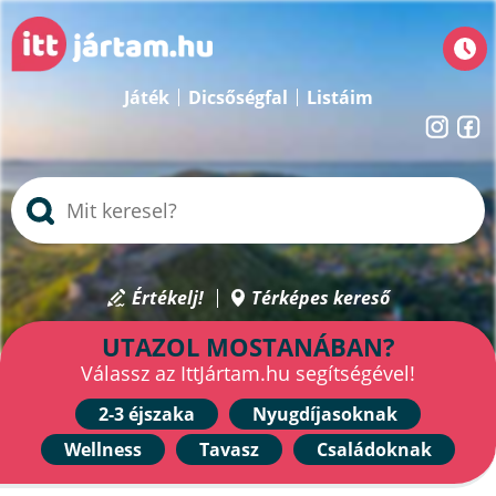
Játék
Dicsőségfal
Listáim
Értékelj!
Térképes kereső
UTAZOL MOSTANÁBAN?
Válassz az IttJártam.hu segítségével!
2-3 éjszaka
Nyugdíjasoknak
Wellness
Tavasz
Családoknak