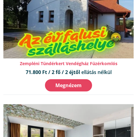
Zempléni Tündérkert Vendégház Füzérkomlós
71.800 Ft / 2 fő / 2 éjtől
ellátás nélkül
Megnézem