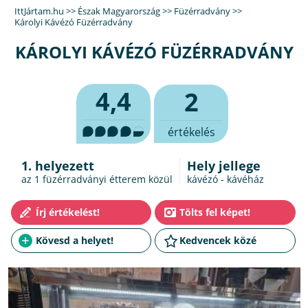
IttJártam.hu
>>
Észak Magyarország
>>
Füzérradvány
>>
Károlyi Kávézó Füzérradvány
KÁROLYI KÁVÉZÓ FÜZÉRRADVÁNY
4,4
2
értékelés
1. helyezett
Hely jellege
az 1
füzérradványi étterem
közül
kávézó - kávéház