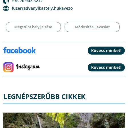
+36 70 902 3212
fuzerradvanyikastely.hukavezo
Megszűnt hely jelzése
Módosítási javaslat
LEGNÉPSZERŰBB CIKKEK