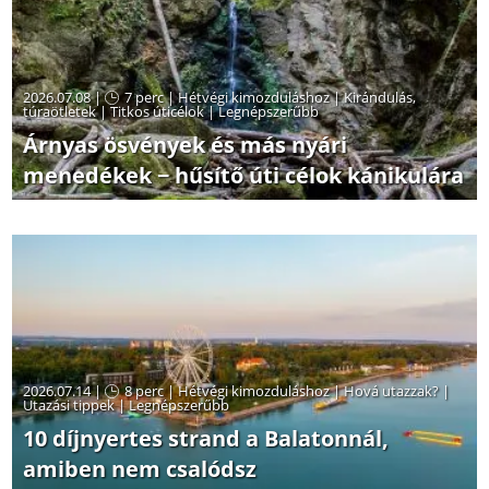
2026.07.08 |
7 perc
|
Hétvégi kimozduláshoz
|
Kirándulás,
túraötletek
|
Titkos úticélok
|
Legnépszerűbb
Árnyas ösvények és más nyári
menedékek − hűsítő úti célok kánikulára
2026.07.14 |
8 perc
|
Hétvégi kimozduláshoz
|
Hová utazzak?
|
Utazási tippek
|
Legnépszerűbb
10 díjnyertes strand a Balatonnál,
amiben nem csalódsz