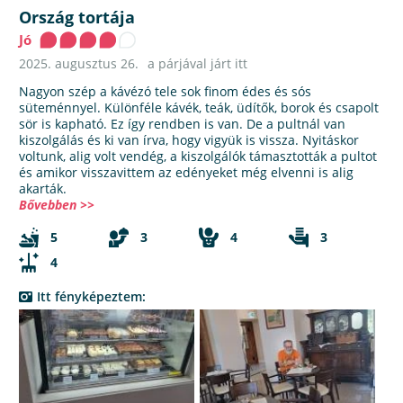
Ország tortája
Jó
2025. augusztus 26.
a párjával járt itt
Nagyon szép a kávézó tele sok finom édes és sós
süteménnyel. Különféle kávék, teák, üdítők, borok és csapolt
sör is kapható. Ez így rendben is van. De a pultnál van
kiszolgálás és ki van írva, hogy vigyük is vissza. Nyitáskor
voltunk, alig volt vendég, a kiszolgálók támasztották a pultot
és amikor visszavittem az edényeket még elvenni is alig
akarták.
Bővebben >>
5
3
4
3
4
Itt fényképeztem: