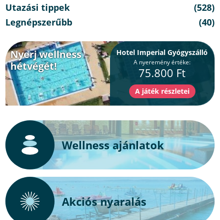
Utazási tippek
(528)
Legnépszerűbb
(40)
Nyerj wellness
Hotel Imperial Gyógyszálló
A nyeremény értéke:
hétvégét!
75.800 Ft
Wellness ajánlatok
Akciós nyaralás