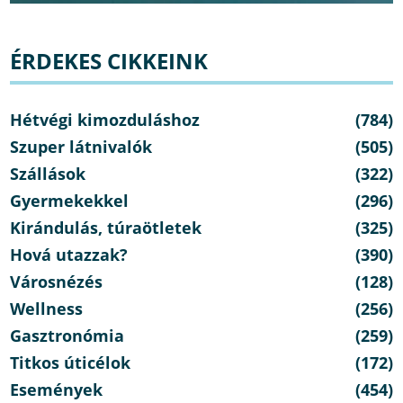
ÉRDEKES CIKKEINK
Hétvégi kimozduláshoz
(784)
Szuper látnivalók
(505)
Szállások
(322)
Gyermekekkel
(296)
Kirándulás, túraötletek
(325)
Hová utazzak?
(390)
Városnézés
(128)
Wellness
(256)
Gasztronómia
(259)
Titkos úticélok
(172)
Események
(454)