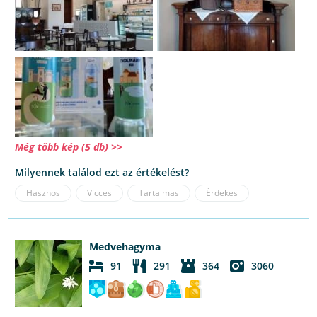
Még több kép (5 db) >>
Milyennek találod ezt az értékelést?
Hasznos
Vicces
Tartalmas
Érdekes
Medvehagyma
91
291
364
3060