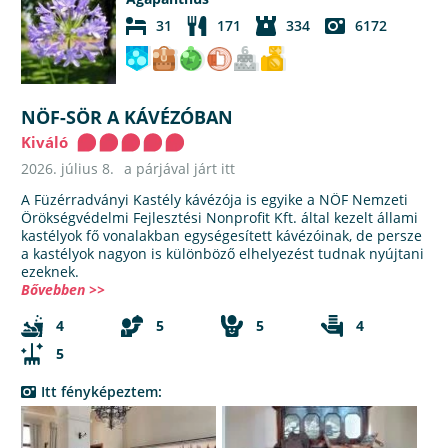
31
171
334
6172
NÖF-SÖR A KÁVÉZÓBAN
Kiváló
2026. július 8.
a párjával járt itt
A Füzérradványi Kastély kávézója is egyike a NÖF Nemzeti
Örökségvédelmi Fejlesztési Nonprofit Kft. által kezelt állami
kastélyok fő vonalakban egységesített kávézóinak, de persze
a kastélyok nagyon is különböző elhelyezést tudnak nyújtani
ezeknek.
Bővebben >>
4
5
5
4
5
Itt fényképeztem: