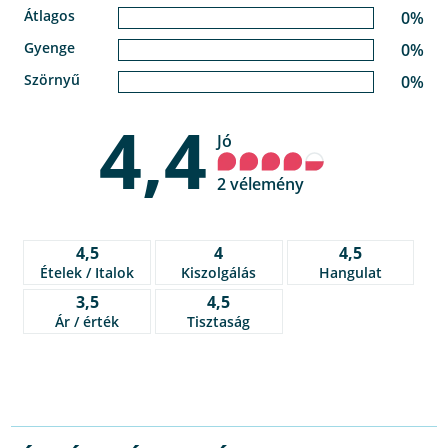
Átlagos
0%
Gyenge
0%
Szörnyű
0%
4,4
Jó
2 vélemény
4,5
4
4,5
Ételek / Italok
Kiszolgálás
Hangulat
3,5
4,5
Ár / érték
Tisztaság