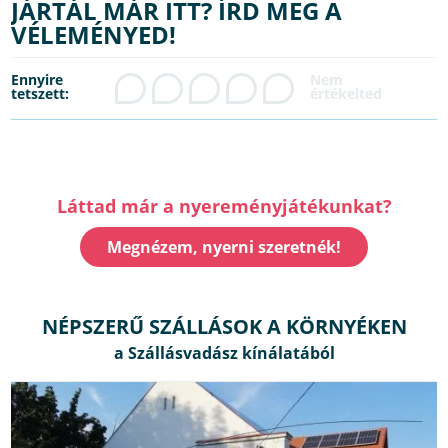
JÁRTÁL MÁR ITT? ÍRD MEG A
VÉLEMÉNYED!
Ennyire
tetszett:
Láttad már a nyereményjátékunkat?
Megnézem, nyerni szeretnék!
NÉPSZERŰ SZÁLLÁSOK A KÖRNYÉKEN