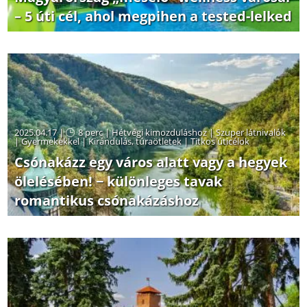
– 5 úti cél, ahol megpihen a tested-lelked
2025.04.17 |
8 perc
|
Hétvégi kimozduláshoz
|
Szuper látnivalók
|
Gyermekekkel
|
Kirándulás, túraötletek
|
Titkos úticélok
Csónakázz egy város alatt vagy a hegyek
ölelésében! − különleges tavak
romantikus csónakázáshoz