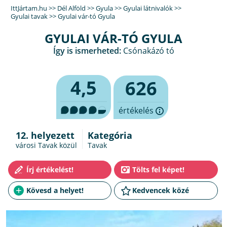
IttJártam.hu
>>
Dél Alföld
>>
Gyula
>>
Gyulai látnivalók
>>
Gyulai tavak
>>
Gyulai vár-tó Gyula
GYULAI VÁR-TÓ GYULA
Így is ismerheted:
Csónakázó tó
4,5
626
értékelés
12. helyezett
Kategória
városi Tavak közül
Tavak