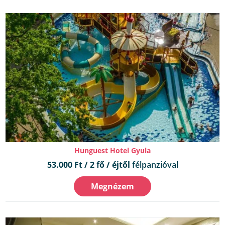
Hunguest Hotel Gyula
53.000 Ft / 2 fő / éjtől
félpanzióval
Megnézem