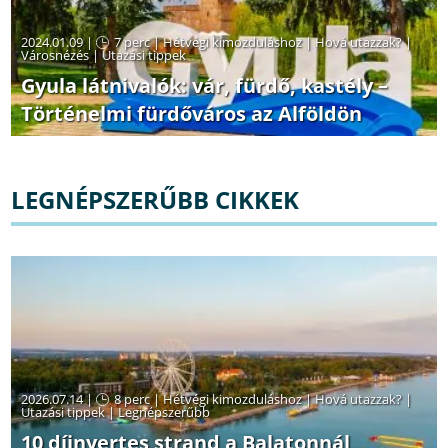
2024.01.09 |
7 perc
|
Hétvégi kimozduláshoz
|
Hová utazzak?
|
Városnézés
|
Utazási tippek
Gyula látnivalók: vár, fürdő, kastély –
Történelmi fürdőváros az Alföldön
LEGNÉPSZERŰBB CIKKEK
2026.07.14 |
8 perc
|
Hétvégi kimozduláshoz
|
Hová utazzak?
|
Utazási tippek
|
Legnépszerűbb
10 díjnyertes strand a Balatonnál,