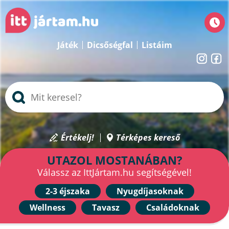
Játék
Dicsőségfal
Listáim
Értékelj!
Térképes kereső
UTAZOL MOSTANÁBAN?
Válassz az IttJártam.hu segítségével!
2-3 éjszaka
Nyugdíjasoknak
Wellness
Tavasz
Családoknak