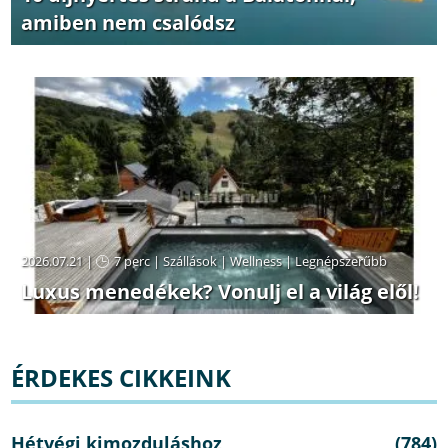
amiben nem csalódsz
2026.07.21 |
7 perc
|
Szállások
|
Wellness
|
Legnépszerűbb
Luxus menedékek? Vonulj el a világ elől!
ÉRDEKES CIKKEINK
Hétvégi kimozduláshoz
(784)