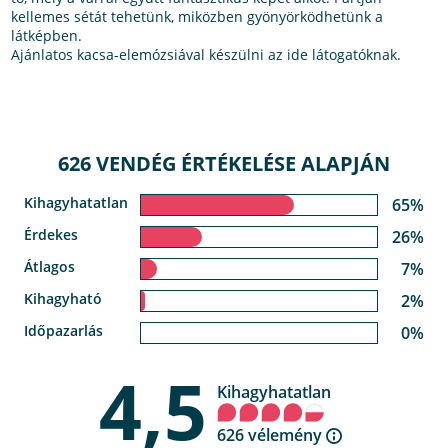
kellemes sétát tehetünk, miközben gyönyörködhetünk a
látképben.
Ajánlatos kacsa-elemózsiával készülni az ide látogatóknak.
626 VENDÉG ÉRTÉKELÉSE ALAPJÁN
Kihagyhatatlan
65%
Érdekes
26%
Átlagos
7%
Kihagyható
2%
Időpazarlás
0%
4,5
Kihagyhatatlan
626 vélemény