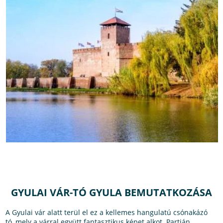
GYULAI VÁR-TÓ GYULA BEMUTATKOZÁSA
A Gyulai vár alatt terül el ez a kellemes hangulatú csónakázó
tó, mely a várral együtt fantasztikus képet alkot. Partján