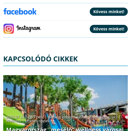
KAPCSOLÓDÓ CIKKEK
2025.07.24 |
7 perc
|
Hétvégi kimozduláshoz
|
Hová utazzak?
|
Wellness
|
Utazási tippek
Magyarország „mesélő” wellness városai