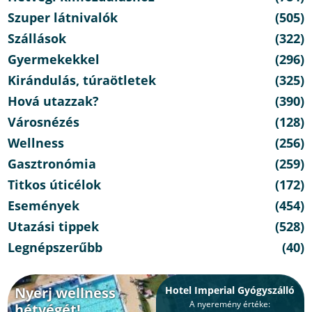
Szuper látnivalók
(505)
Szállások
(322)
Gyermekekkel
(296)
Kirándulás, túraötletek
(325)
Hová utazzak?
(390)
Városnézés
(128)
Wellness
(256)
Gasztronómia
(259)
Titkos úticélok
(172)
Események
(454)
Utazási tippek
(528)
Legnépszerűbb
(40)
Nyerj wellness
Hotel Imperial Gyógyszálló
A nyeremény értéke:
hétvégét!