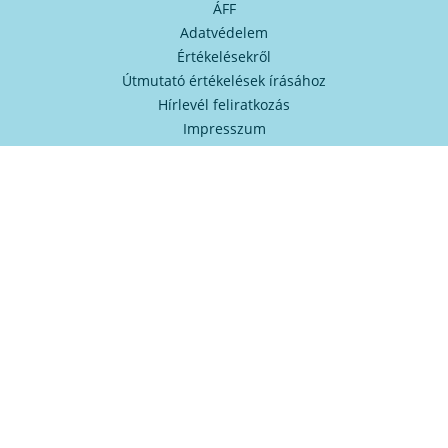
ÁFF
Adatvédelem
Értékelésekről
Útmutató értékelések írásához
Hírlevél feliratkozás
Impresszum