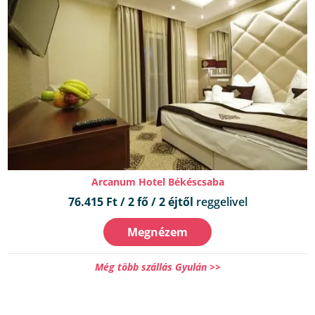
Arcanum Hotel Békéscsaba
76.415 Ft / 2 fő / 2 éjtől
reggelivel
Megnézem
Még több szállás Gyulán >>