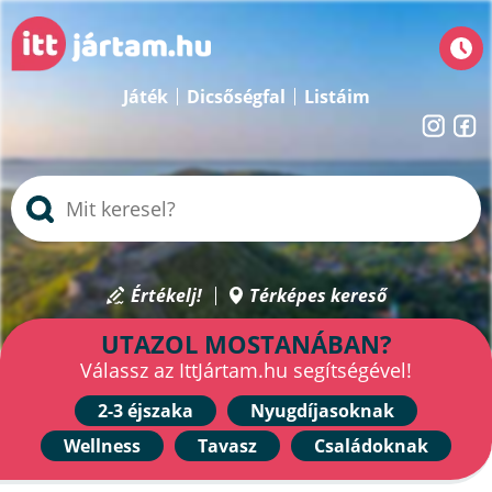
Játék
Dicsőségfal
Listáim
Értékelj!
Térképes kereső
UTAZOL MOSTANÁBAN?
Válassz az IttJártam.hu segítségével!
2-3 éjszaka
Nyugdíjasoknak
Wellness
Tavasz
Családoknak