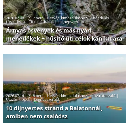
2026.07.08 |
7 perc
|
Hétvégi kimozduláshoz
|
Kirándulás,
túraötletek
|
Titkos úticélok
|
Legnépszerűbb
Árnyas ösvények és más nyári
menedékek − hűsítő úti célok kánikulára
2026.07.14 |
8 perc
|
Hétvégi kimozduláshoz
|
Hová utazzak?
|
Utazási tippek
|
Legnépszerűbb
10 díjnyertes strand a Balatonnál,
amiben nem csalódsz