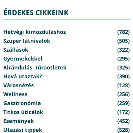
ÉRDEKES CIKKEINK
Hétvégi kimozduláshoz
(782)
Szuper látnivalók
(505)
Szállások
(322)
Gyermekekkel
(295)
Kirándulás, túraötletek
(325)
Hová utazzak?
(390)
Városnézés
(128)
Wellness
(256)
Gasztronómia
(259)
Titkos úticélok
(172)
Események
(452)
Utazási tippek
(528)