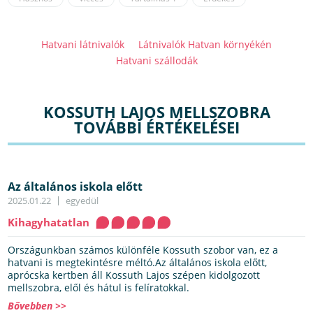
Hatvani látnivalók
Látnivalók Hatvan környékén
Hatvani szállodák
KOSSUTH LAJOS MELLSZOBRA
TOVÁBBI ÉRTÉKELÉSEI
Az általános iskola előtt
2025.01.22
egyedül
Kihagyhatatlan
Országunkban számos különféle Kossuth szobor van, ez a
hatvani is megtekintésre méltó.Az általános iskola előtt,
aprócska kertben áll Kossuth Lajos szépen kidolgozott
mellszobra, elől és hátul is felíratokkal.
Bővebben >>