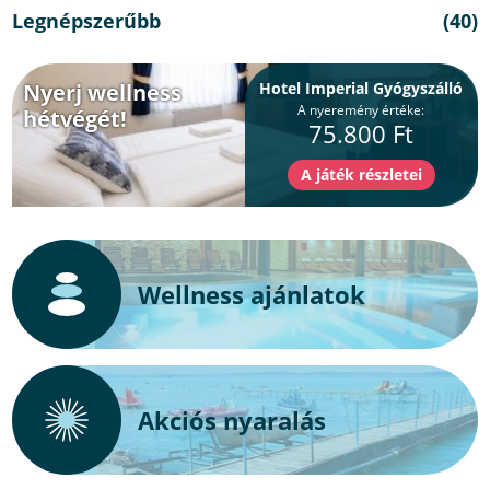
Legnépszerűbb
(40)
Nyerj wellness
Hotel Imperial Gyógyszálló
A nyeremény értéke:
hétvégét!
75.800 Ft
Wellness ajánlatok
Akciós nyaralás