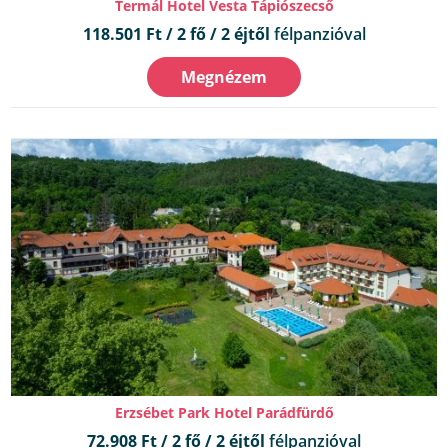
Termál Hotel Vesta Tápiószecső
118.501 Ft / 2 fő / 2 éjtől
félpanzióval
Megnézem
Erzsébet Park Hotel Parádfürdő
72.908 Ft / 2 fő / 2 éjtől
félpanzióval