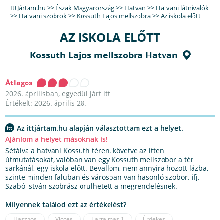
IttJártam.hu
>>
Észak Magyarország
>>
Hatvan
>>
Hatvani látnivalók
>>
Hatvani szobrok
>>
Kossuth Lajos mellszobra
>>
Az iskola előtt
AZ ISKOLA ELŐTT
Kossuth Lajos mellszobra Hatvan
Átlagos
2026. áprilisban, egyedül járt itt
Értékelt: 2026. április 28.
Az ittjártam.hu alapján választottam ezt a helyet.
Ajánlom a helyet másoknak is!
Sétálva a hatvani Kossuth téren, követve az itteni
útmutatásokat, valóban van egy Kossuth mellszobor a tér
sarkánál, egy iskola előtt. Bevallom, nem annyira hozott lázba,
szinte minden faluban és városban van hasonló szobor. ifj.
Szabó István szobrász örülhetett a megrendelésnek.
Milyennek találod ezt az értékelést?
Hasznos
Vicces
Tartalmas
1
Érdekes