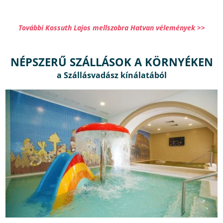
További Kossuth Lajos mellszobra Hatvan vélemények >>
NÉPSZERŰ SZÁLLÁSOK A KÖRNYÉKEN