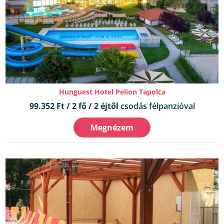
Hunguest Hotel Pelion Tapolca
99.352 Ft / 2 fő / 2 éjtől
csodás félpanzióval
Megnézem