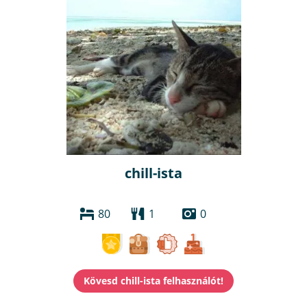
chill-ista
80
1
0