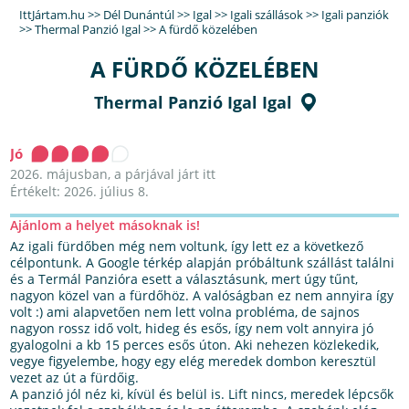
IttJártam.hu
>>
Dél Dunántúl
>>
Igal
>>
Igali szállások
>>
Igali panziók
>>
Thermal Panzió Igal
>>
A fürdő közelében
A FÜRDŐ KÖZELÉBEN
Thermal Panzió Igal Igal
Jó
2026. májusban, a párjával járt itt
Értékelt: 2026. július 8.
Ajánlom a helyet másoknak is!
Az igali fürdőben még nem voltunk, így lett ez a következő
célpontunk. A Google térkép alapján próbáltunk szállást találni
és a Termál Panzióra esett a választásunk, mert úgy tűnt,
nagyon közel van a fürdőhöz. A valóságban ez nem annyira így
volt :) ami alapvetően nem lett volna probléma, de sajnos
nagyon rossz idő volt, hideg és esős, így nem volt annyira jó
gyalogolni a kb 15 perces esős úton. Aki nehezen közlekedik,
vegye figyelembe, hogy egy elég meredek dombon keresztül
vezet az út a fürdőig.
A panzió jól néz ki, kívül és belül is. Lift nincs, meredek lépcsők