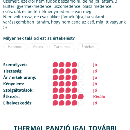
üzemelt, ezekről nem tudok beszámolni, de ha jól láttam, 3
kültéri gyermekmedence, úszómedence, olasz medence,
csúszdák és beltéri élménymedence van még.
Nem volt rossz, de csak akkor jönnék újra, ha valami
varázsgömbben látnám, hogy nem esne az eső, míg itt vagyunk
:))
Milyennek találod ezt az értékelést?
Hasznos
Vicces
Tartalmas
Érdekes
Személyzet:
Jó
Tisztaság:
Jó
Ár / érték arány:
Jó
Kényelem:
Jó
Szolgáltatások:
Jó
Étkezés:
Kiváló
Elhelyezkedés:
Jó
THERMAL PANZIÓ IGAL TOVÁBBI