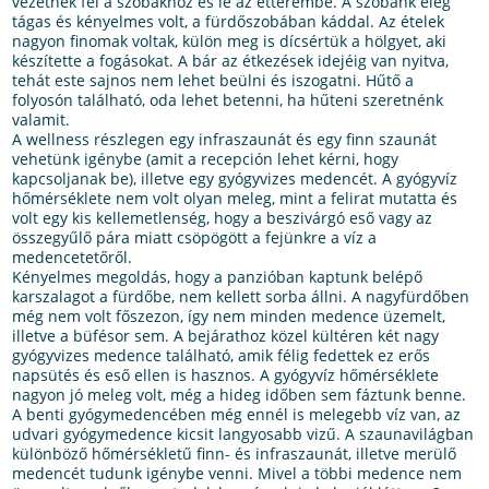
vezetnek fel a szobákhoz és le az étterembe. A szobánk elég
tágas és kényelmes volt, a fürdőszobában káddal. Az ételek
nagyon finomak voltak, külön meg is dícsértük a hölgyet, aki
készítette a fogásokat. A bár az étkezések idejéig van nyitva,
tehát este sajnos nem lehet beülni és iszogatni. Hűtő a
folyosón található, oda lehet betenni, ha hűteni szeretnénk
valamit.
A wellness részlegen egy infraszaunát és egy finn szaunát
vehetünk igénybe (amit a recepción lehet kérni, hogy
kapcsoljanak be), illetve egy gyógyvizes medencét. A gyógyvíz
hőmérséklete nem volt olyan meleg, mint a felirat mutatta és
volt egy kis kellemetlenség, hogy a beszivárgó eső vagy az
összegyűlő pára miatt csöpögött a fejünkre a víz a
medencetetőről.
Kényelmes megoldás, hogy a panzióban kaptunk belépő
karszalagot a fürdőbe, nem kellett sorba állni. A nagyfürdőben
még nem volt főszezon, így nem minden medence üzemelt,
illetve a büfésor sem. A bejárathoz közel kültéren két nagy
gyógyvizes medence található, amik félig fedettek ez erős
napsütés és eső ellen is hasznos. A gyógyvíz hőmérséklete
nagyon jó meleg volt, még a hideg időben sem fáztunk benne.
A benti gyógymedencében még ennél is melegebb víz van, az
udvari gyógymedence kicsit langyosabb vizű. A szaunavilágban
különböző hőmérsékletű finn- és infraszaunát, illetve merülő
medencét tudunk igénybe venni. Mivel a többi medence nem