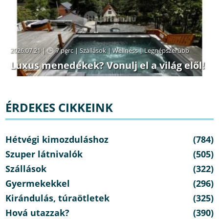
2026.07.21 |
7 perc
|
Szállások
|
Wellness
|
Legnépszerűbb
Luxus menedékek? Vonulj el a világ elől!
ÉRDEKES CIKKEINK
Hétvégi kimozduláshoz
(784)
Szuper látnivalók
(505)
Szállások
(322)
Gyermekekkel
(296)
Kirándulás, túraötletek
(325)
Hová utazzak?
(390)