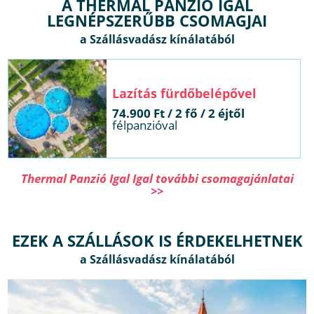
A THERMAL PANZIÓ IGAL
LEGNÉPSZERŰBB CSOMAGJAI
Lazítás fürdőbelépővel
74.900 Ft / 2 fő / 2 éjtől
félpanzióval
Thermal Panzió Igal Igal további csomagajánlatai
>>
EZEK A SZÁLLÁSOK IS ÉRDEKELHETNEK