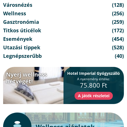
Városnézés
(128)
Wellness
(256)
Gasztronómia
(259)
Titkos úticélok
(172)
Események
(454)
Utazási tippek
(528)
Legnépszerűbb
(40)
Nyerj wellness
Hotel Imperial Gyógyszálló
A nyeremény értéke:
hétvégét!
75.800 Ft
Wellness ajánlatok