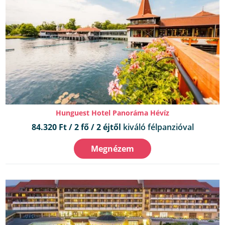
Hunguest Hotel Panoráma Hévíz
84.320 Ft / 2 fő / 2 éjtől
kiváló félpanzióval
Megnézem