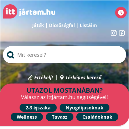
Játék
Dicsőségfal
Listáim
Értékelj!
Térképes kereső
UTAZOL MOSTANÁBAN?
Válassz az IttJártam.hu segítségével!
2-3 éjszaka
Nyugdíjasoknak
Wellness
Tavasz
Családoknak