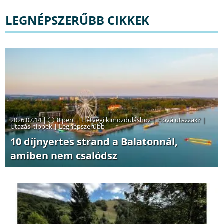
LEGNÉPSZERŰBB CIKKEK
2026.07.14 |
8 perc
|
Hétvégi kimozduláshoz
|
Hová utazzak?
|
Utazási tippek
|
Legnépszerűbb
10 díjnyertes strand a Balatonnál,
amiben nem csalódsz