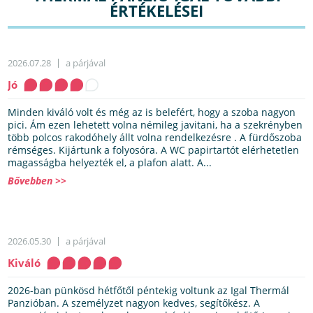
ÉRTÉKELÉSEI
2026.07.28
a párjával
Jó
Minden kiváló volt és még az is belefért, hogy a szoba nagyon
pici. Ám ezen lehetett volna némileg javitani, ha a szekrényben
több polcos rakodóhely állt volna rendelkezésre . A fürdőszoba
rémséges. Kijártunk a folyosóra. A WC papirtartót elérhetetlen
magasságba helyezték el, a plafon alatt. A...
Bővebben >>
2026.05.30
a párjával
Kiváló
2026-ban pünkösd hétfőtől péntekig voltunk az Igal Thermál
Panzióban. A személyzet nagyon kedves, segítőkész. A