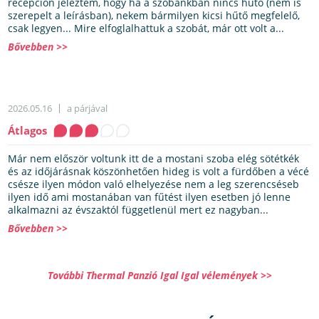
recepción jeleztem, hogy ha a szobánkban nincs hűtő (nem is
szerepelt a leírásban), nekem bármilyen kicsi hűtő megfelelő,
csak legyen... Mire elfoglalhattuk a szobát, már ott volt a...
Bővebben >>
2026.05.16
a párjával
Átlagos
Már nem először voltunk itt de a mostani szoba elég sötétkék
és az időjárásnak köszönhetően hideg is volt a fürdőben a vécé
csésze ilyen módon való elhelyezése nem a leg szerencséseb
ilyen idő ami mostanában van fűtést ilyen esetben jó lenne
alkalmazni az évszaktól függetlenül mert ez nagyban...
Bővebben >>
További Thermal Panzió Igal Igal vélemények >>