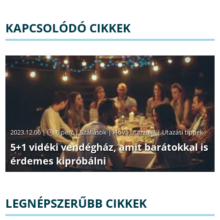
KAPCSOLÓDÓ CIKKEK
2023.12.06 |
6 perc
|
Szállások
|
Hová utazzak?
|
Utazási tippek
5+1 vidéki vendégház, amit barátokkal is
érdemes kipróbálni
LEGNÉPSZERŰBB CIKKEK