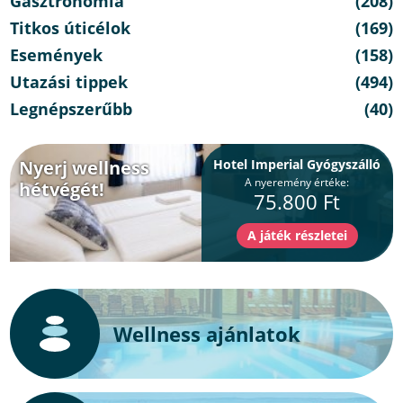
Gasztronómia
(208)
Titkos úticélok
(169)
Események
(158)
Utazási tippek
(494)
Legnépszerűbb
(40)
Nyerj wellness
Hotel Imperial Gyógyszálló
A nyeremény értéke:
hétvégét!
75.800 Ft
Wellness ajánlatok