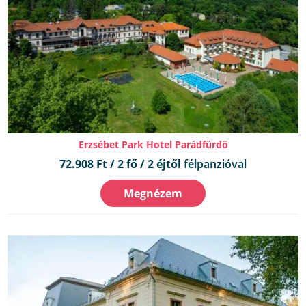
Erzsébet Park Hotel Parádfürdő
72.908 Ft / 2 fő / 2 éjtől
félpanzióval
Megnézem