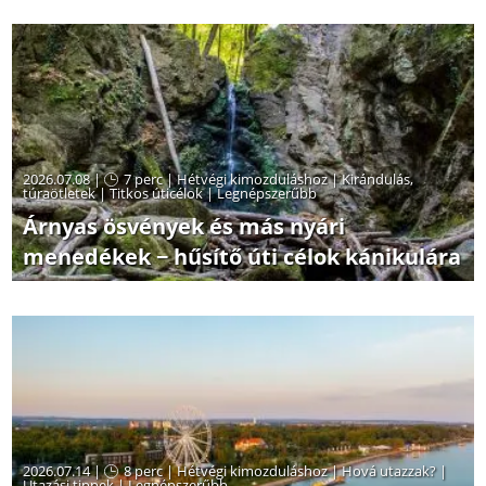
2026.07.08 |
7 perc
|
Hétvégi kimozduláshoz
|
Kirándulás,
túraötletek
|
Titkos úticélok
|
Legnépszerűbb
Árnyas ösvények és más nyári
menedékek − hűsítő úti célok kánikulára
2026.07.14 |
8 perc
|
Hétvégi kimozduláshoz
|
Hová utazzak?
|
Utazási tippek
|
Legnépszerűbb