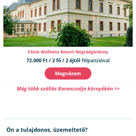
Főnix Wellness Resort Nógrádgárdony
72.000 Ft / 2 fő / 2 éjtől
félpanzióval
Megnézem
Még több szállás Karancsalja környékén >>
Ön a tulajdonos, üzemeltető?