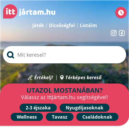
Játék
Dicsőségfal
Listáim
Értékelj!
Térképes kereső
UTAZOL MOSTANÁBAN?
Válassz az IttJártam.hu segítségével!
2-3 éjszaka
Nyugdíjasoknak
Wellness
Tavasz
Családoknak