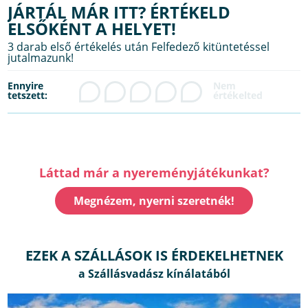
JÁRTÁL MÁR ITT? ÉRTÉKELD
ELSŐKÉNT A HELYET!
3 darab első értékelés után Felfedező kitüntetéssel
jutalmazunk!
Ennyire
tetszett:
Láttad már a nyereményjátékunkat?
Megnézem, nyerni szeretnék!
EZEK A SZÁLLÁSOK IS ÉRDEKELHETNEK