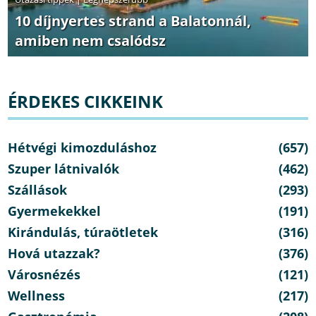
10 díjnyertes strand a Balatonnál,
amiben nem csalódsz
ÉRDEKES CIKKEINK
Hétvégi kimozduláshoz
(657)
Szuper látnivalók
(462)
Szállások
(293)
Gyermekekkel
(191)
Kirándulás, túraötletek
(316)
Hová utazzak?
(376)
Városnézés
(121)
Wellness
(217)