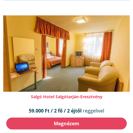
Salgó Hotel Salgótarján-Eresztvény
59.000 Ft / 2 fő / 2 éjtől
reggelivel
Megnézem