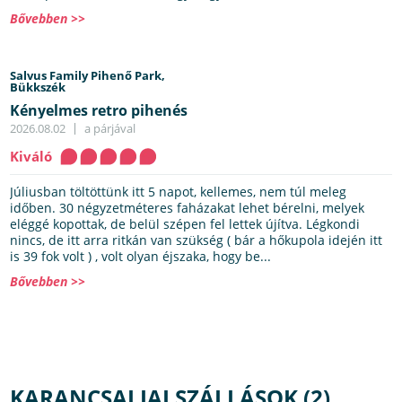
Bővebben >>
Salvus Family Pihenő Park,
Bükkszék
Kényelmes retro pihenés
2026.08.02
a párjával
Kiváló
Júliusban töltöttünk itt 5 napot, kellemes, nem túl meleg
időben. 30 négyzetméteres faházakat lehet bérelni, melyek
eléggé kopottak, de belül szépen fel lettek újítva. Légkondi
nincs, de itt arra ritkán van szükség ( bár a hőkupola idején itt
is 39 fok volt ) , volt olyan éjszaka, hogy be...
Bővebben >>
KARANCSALJAI SZÁLLÁSOK (2)