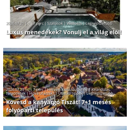
2026.07.21 |
7 perc
|
Szállások
|
Wellness
|
Legnépszerűbb
Luxus menedékek? Vonulj el a világ elől!
2026.07.29 |
7 perc
|
Hétvégi kimozduláshoz
|
Kirándulás,
túraötletek
|
Hová utazzak?
|
Utazási tippek
|
Legnépszerűbb
Kövesd a kanyargó Tiszát! 7+1 mesés
folyóparti település