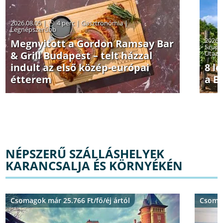
2026.08.05 |
4 perc
|
Gasztronómia
|
Legnépszerűbb
2026.
Megnyitott a Gordon Ramsay Bar
Szuper
& Grill Budapest – telt házzal
Utazás
indult az első közép-európai
8 l
étterem
a B
NÉPSZERŰ SZÁLLÁSHELYEK
KARANCSALJA ÉS KÖRNYÉKÉN
Csomagok már 25.766 Ft/fő/éj ártól
Csomag