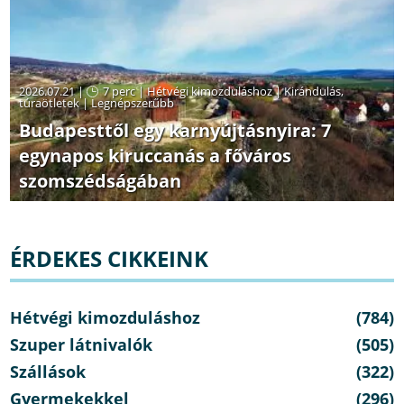
2026.07.21 |
7 perc
|
Hétvégi kimozduláshoz
|
Kirándulás,
túraötletek
|
Legnépszerűbb
Budapesttől egy karnyújtásnyira: 7
egynapos kiruccanás a főváros
szomszédságában
ÉRDEKES CIKKEINK
Hétvégi kimozduláshoz
(784)
Szuper látnivalók
(505)
Szállások
(322)
Gyermekekkel
(296)