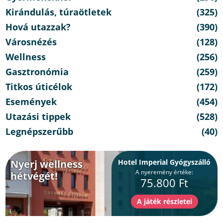
Kirándulás, túraötletek
(325)
Hová utazzak?
(390)
Városnézés
(128)
Wellness
(256)
Gasztronómia
(259)
Titkos úticélok
(172)
Események
(454)
Utazási tippek
(528)
Legnépszerűbb
(40)
Nyerj wellness
Hotel Imperial Gyógyszálló
A nyeremény értéke:
hétvégét!
75.800 Ft