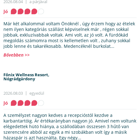
2026.08.04
a párjával
Jó
Már két alkalommal voltam Önöknél , úgy érzem hogy az ételek
nem ilyen kategóriás szállást képviselnek már , régen sokkal
jobbak, exkluzívabbak voltak. Ami volt, az jó volt. A fürdókád
megoldás számomra most is kellemetlen volt , zuhany sokkal
jobb lenne és takarékosabb. Medencéknél burkolat...
Bővebben >>
Főnix Wellness Resort,
Nógrádgárdony
2026.08.03
egyedül
Jó
A személyzet nagyon kedves a recepcióstól kezdve a
karbantartóig. Ár értékarànyban nagyon jó. Amivel nem voltunk
elègedettek hütö hiánya, a szàllodàban összesen 3 hűtő van
szerencsére abból az egyik a mi szobákban volt így a másik
házaspár is azt hasznàlta. Egy négy...