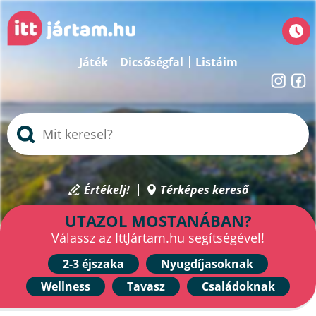
Játék
Dicsőségfal
Listáim
Értékelj!
Térképes kereső
UTAZOL MOSTANÁBAN?
Válassz az IttJártam.hu segítségével!
2-3 éjszaka
Nyugdíjasoknak
Wellness
Tavasz
Családoknak