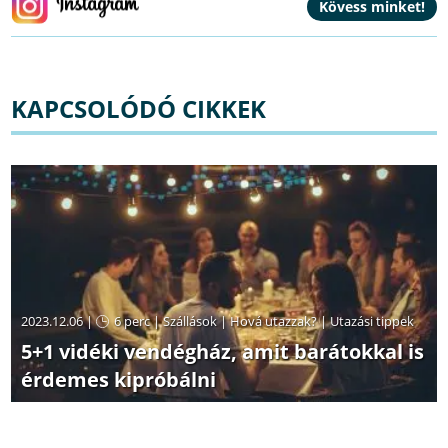
KAPCSOLÓDÓ CIKKEK
2023.12.06 |
6 perc
|
Szállások
|
Hová utazzak?
|
Utazási tippek
5+1 vidéki vendégház, amit barátokkal is
érdemes kipróbálni