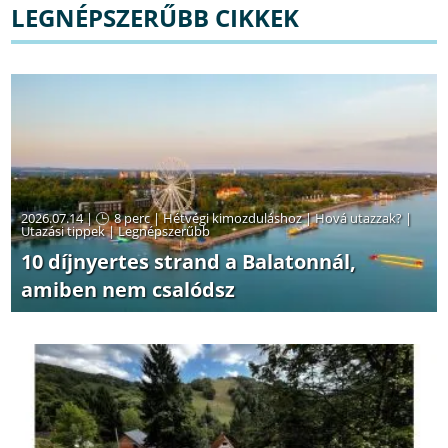
LEGNÉPSZERŰBB CIKKEK
2026.07.14 |
8 perc
|
Hétvégi kimozduláshoz
|
Hová utazzak?
|
Utazási tippek
|
Legnépszerűbb
10 díjnyertes strand a Balatonnál,
amiben nem csalódsz